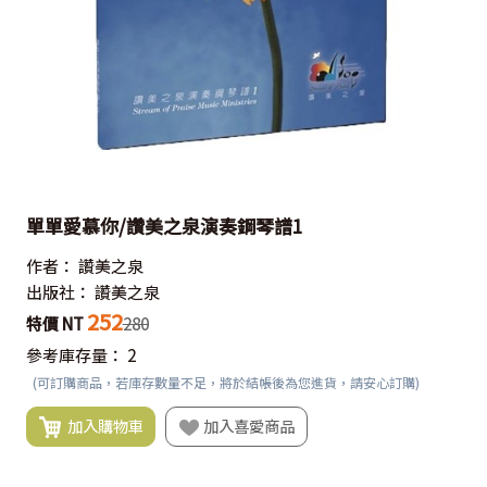
單單愛慕你/讚美之泉演奏鋼琴譜1
作者：
讚美之泉
出版社：
讚美之泉
252
特價 NT
280
參考庫存量：
2
(可訂購商品，若庫存數量不足，將於結帳後為您進貨，請安心訂購)
加入購物車
加入喜愛商品