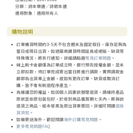
分類：詩本樂譜／詩歌本譜
適用對象：適用所有人
購物說明
訂單備貨時間約3-5天不包含週末及國定假日，庫存足夠為
當日或隔日出貨，如遇廠商調貨時間延長或絕版、缺貨等
特殊情況，將另行通知。詳細請點選
常見訂單問題
。
線上刷卡金額僅為訂單成立時，銀行預先授權金額，並未
立即扣款，待訂單完成寄出當日將進行請款，實際請款金
額即為出貨單上金額，故如有更改訂單、缺貨或取消訂
購，皆不會有刷退程序產生。
為維護您的權益，如因個人因素欲辦理退貨，請維持產品
原狀並依原包裝包好，於收到商品鑑賞期七天內，將與欲
退貨之商品、紙本發票及原出貨單寄回。詳細可閱讀
退換
貨須知
。
如需寄送海外，歡迎閱讀
海外訂購常見問題
。
更多常見問題FAQ