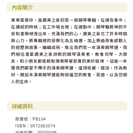
內容簡介
單單愛慕你，是讚美之泉的第一張鋼琴專輯。在禱告會中；
在讀經的時候；在工作場合裡；在通勤中；鋼琴聲將神的平
安和喜樂傾洩出來，充滿我們的心。讚美之泉花了許多時間
與心力，將專輯裡的音樂化為五線譜，加上樂曲背後感動人
的經歷與故事，編輯成冊，推出我們第一本演奏鋼琴譜。我
們相信喜愛讚美之泉詩歌的鋼琴演奏者，教會司琴，大朋
友，和小朋友都能輕鬆彈奏帶著恩膏的美妙旋律 。這是一本
連我們都愛不釋手的演奏鋼琴譜，值得收藏，贈送，作為教
材。願這本演奏鋼琴譜能夠祝福您的教會、家庭，以及您個
人的生命。
詳細資料
原書號：PB104
ISBN：9572882074
出版日期：20070306