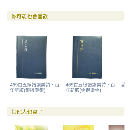
你可能也會喜歡
469首五線譜讚美詩．百
469首五線譜讚美詩．百
歡欣
年新版(銀邊燙銀)
年新版(金邊燙金)
其他人也買了