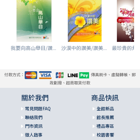
我要向高山舉目/讚...
沙漠中的讚美/讚美...
最珍貴的角落/
付款方式：
傳真刷卡、虛擬轉帳、郵
政劃撥、超商取貨付款
關於我們
商品快訊
常見問題FAQ
全館新品
聯絡我們
館長推薦
門市資訊
禮品專區
徵人啟事
校園書饗