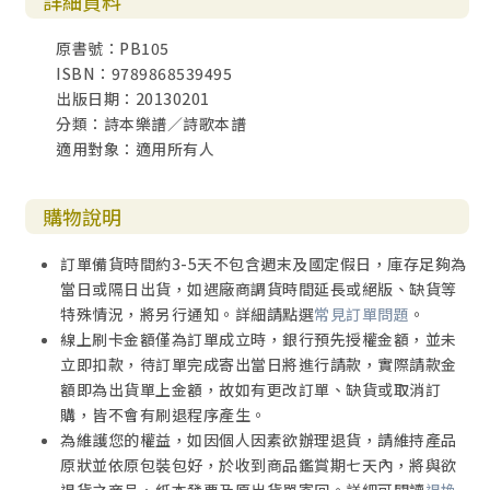
詳細資料
原書號：PB105
ISBN：9789868539495
出版日期：20130201
分類：詩本樂譜／詩歌本譜
適用對象：適用所有人
購物說明
訂單備貨時間約3-5天不包含週末及國定假日，庫存足夠為
當日或隔日出貨，如遇廠商調貨時間延長或絕版、缺貨等
特殊情況，將另行通知。詳細請點選
常見訂單問題
。
線上刷卡金額僅為訂單成立時，銀行預先授權金額，並未
立即扣款，待訂單完成寄出當日將進行請款，實際請款金
額即為出貨單上金額，故如有更改訂單、缺貨或取消訂
購，皆不會有刷退程序產生。
為維護您的權益，如因個人因素欲辦理退貨，請維持產品
原狀並依原包裝包好，於收到商品鑑賞期七天內，將與欲