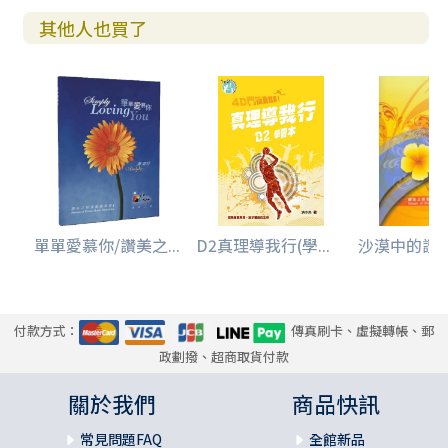
其他人也買了
單單愛慕你/讚美之...
D2真理導我行(學...
沙漠中的讚美/
付款方式：
傳真刷卡、虛擬轉帳、郵
政劃撥、超商取貨付款
關於我們
商品快訊
常見問題FAQ
全館新品