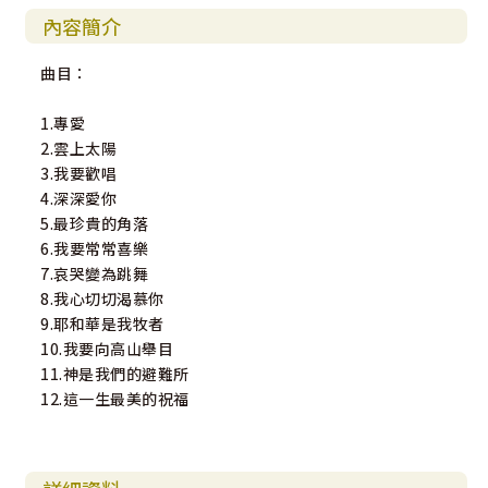
內容簡介
曲目：
1.專愛
2.雲上太陽
3.我要歡唱
4.深深愛你
5.最珍貴的角落
6.我要常常喜樂
7.哀哭變為跳舞
8.我心切切渴慕你
9.耶和華是我牧者
10.我要向高山舉目
11.神是我們的避難所
12.這一生最美的祝福