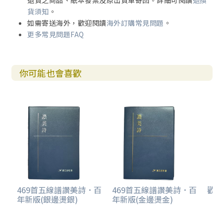
退貨之商品、紙本發票及原出貨單寄回。詳細可閱讀
退換
貨須知
。
如需寄送海外，歡迎閱讀
海外訂購常見問題
。
更多常見問題FAQ
你可能也會喜歡
469首五線譜讚美詩．百
469首五線譜讚美詩．百
歡欣
年新版(銀邊燙銀)
年新版(金邊燙金)