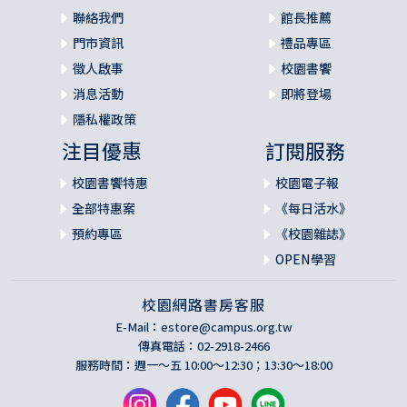
聯絡我們
館長推薦
門市資訊
禮品專區
徵人啟事
校園書饗
消息活動
即將登場
隱私權政策
注目優惠
訂閱服務
校園書饗特惠
校園電子報
全部特惠案
《每日活水》
預約專區
《校園雜誌》
OPEN學習
校園網路書房客服
E-Mail：
estore@campus.org.tw
傳真電話：02-2918-2466
服務時間：週一～五 10:00～12:30；13:30～18:00