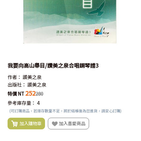
我要向高山舉目/讚美之泉合唱鋼琴譜3
作者：
讚美之泉
出版社：
讚美之泉
252
特價 NT
280
參考庫存量：
4
(可訂購商品，若庫存數量不足，將於結帳後為您進貨，請安心訂購)
加入購物車
加入喜愛商品