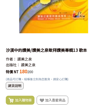
沙漠中的讚美/讚美之泉敬拜讚美專輯13 歌本
作者：
讚美之泉
出版社：
讚美之泉
180
特價 NT
200
(商品可訂購，結帳後立刻為您進貨，請安心訂購)
調貨說明
加入購物車
加入喜愛商品