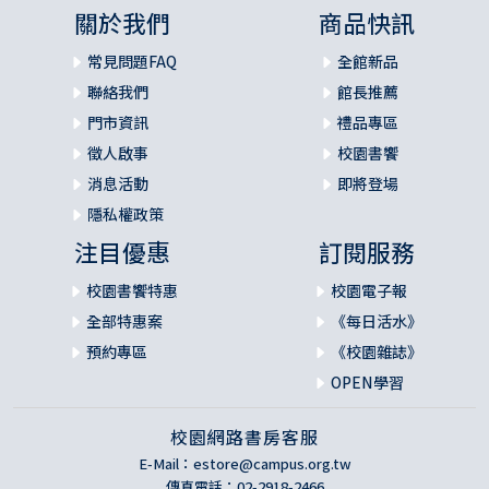
關於我們
商品快訊
常見問題FAQ
全館新品
聯絡我們
館長推薦
門市資訊
禮品專區
徵人啟事
校園書饗
消息活動
即將登場
隱私權政策
注目優惠
訂閱服務
校園書饗特惠
校園電子報
全部特惠案
《每日活水》
預約專區
《校園雜誌》
OPEN學習
校園網路書房客服
E-Mail：
estore@campus.org.tw
傳真電話：02-2918-2466