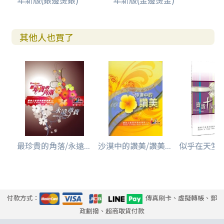
年新版(銀邊燙銀)
年新版(金邊燙金)
其他人也買了
最珍貴的角落/永遠...
沙漠中的讚美/讚美...
似乎在天堂/寶
付款方式：
傳真刷卡、虛擬轉帳、郵
政劃撥、超商取貨付款