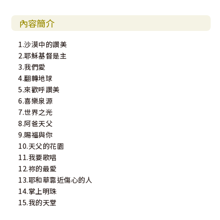
內容簡介
1.沙漠中的讚美
2.耶穌基督是主
3.我們愛
4.翻轉地球
5.來歡呼讚美
6.喜樂泉源
7.世界之光
8.阿爸天父
9.賜福與你
10.天父的花園
11.我要歌唱
12.祢的最愛
13.耶和華靠近傷心的人
14.掌上明珠
15.我的天堂