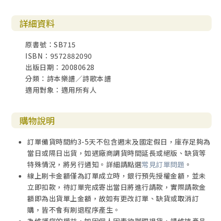
詳細資料
原書號：SB715
ISBN：9572882090
出版日期：20080628
分類：詩本樂譜／詩歌本譜
適用對象：適用所有人
購物說明
訂單備貨時間約3-5天不包含週末及國定假日，庫存足夠為
當日或隔日出貨，如遇廠商調貨時間延長或絕版、缺貨等
特殊情況，將另行通知。詳細請點選
常見訂單問題
。
線上刷卡金額僅為訂單成立時，銀行預先授權金額，並未
立即扣款，待訂單完成寄出當日將進行請款，實際請款金
額即為出貨單上金額，故如有更改訂單、缺貨或取消訂
購，皆不會有刷退程序產生。