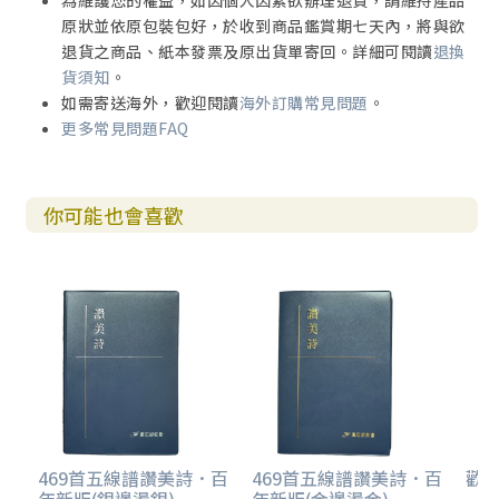
為維護您的權益，如因個人因素欲辦理退貨，請維持產品
原狀並依原包裝包好，於收到商品鑑賞期七天內，將與欲
退貨之商品、紙本發票及原出貨單寄回。詳細可閱讀
退換
貨須知
。
如需寄送海外，歡迎閱讀
海外訂購常見問題
。
更多常見問題FAQ
你可能也會喜歡
469首五線譜讚美詩．百
469首五線譜讚美詩．百
歡欣