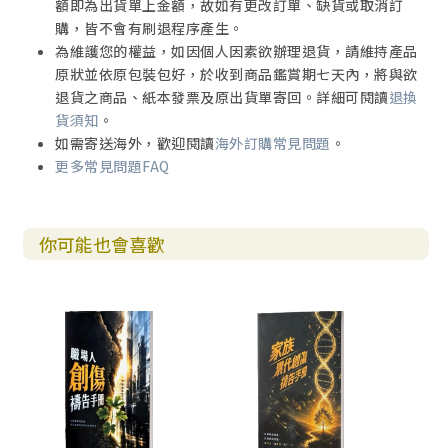
額即為出貨單上金額，故如有更改訂單、缺貨或取消訂
購，皆不會有刷退程序產生。
為維護您的權益，如因個人因素欲辦理退貨，請維持產品
原狀並依原包裝包好，於收到商品鑑賞期七天內，將與欲
退貨之商品、紙本發票及原出貨單寄回。詳細可閱讀
退換
貨須知
。
如需寄送海外，歡迎閱讀
海外訂購常見問題
。
更多常見問題FAQ
你可能也會喜歡