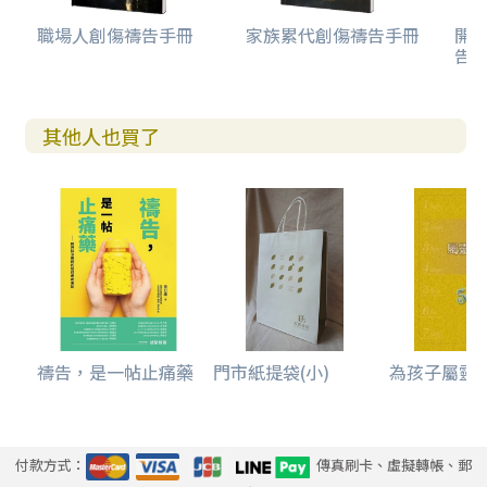
職場人創傷禱告手冊
家族累代創傷禱告手冊
開
告(
其他人也買了
禱告，是一帖止痛藥
門市紙提袋(小)
為孩子屬靈
付款方式：
傳真刷卡、虛擬轉帳、郵