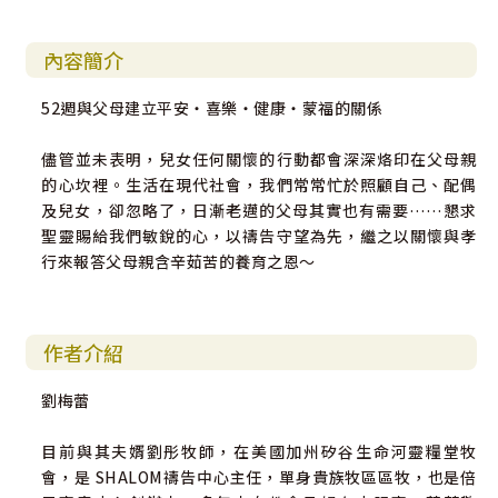
內容簡介
52週與父母建立平安‧喜樂‧健康‧蒙福的關係
儘管並未表明，兒女任何關懷的行動都會深深烙印在父母親
的心坎裡。生活在現代社會，我們常常忙於照顧自己、配偶
及兒女，卻忽略了，日漸老邁的父母其實也有需要……懇求
聖靈賜給我們敏銳的心，以禱告守望為先，繼之以關懷與孝
行來報答父母親含辛茹苦的養育之恩～
作者介紹
劉梅蕾
目前與其夫婿劉彤牧師，在美國加州矽谷生命河靈糧堂牧
會，是 SHALOM禱告中心主任，單身貴族牧區區牧，也是倍