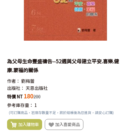
為父母生命豐盛禱告--52週與父母建立平安.喜樂.健
康.蒙福的關係
作者：
劉梅蕾
出版社：
天恩出版社
180
特價 NT
200
參考庫存量：
1
(可訂購商品，若庫存數量不足，將於結帳後為您進貨，請安心訂購)
加入購物車
加入喜愛商品