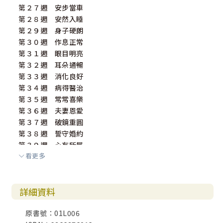
第２７週 安步當車
第２８週 安然入睡
第２９週 身子硬朗
第３０週 作息正常
第３１週 眼目明亮
第３２週 耳朵通暢
第３３週 消化良好
第３４週 病得醫治
第３５週 常常喜樂
第３６週 夫妻恩愛
第３７週 破鏡重圓
第３８週 誓守婚約
第３９週 心有所屬
看更多
第４０週 守望禱告
第４１週 堅定服事
第４２週 主內一家
詳細資料
第４３週 爭戰呼求
第４４週 行為純正
原書號：01L006
第４５週 家道興盛