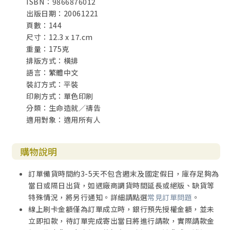
ISBN：9866876012
第４６週 擴張境界
出版日期：20061221
第４７週 引導保護
頁數：144
第４８週 迎向標竿
尺寸：12.3 x 17.cm
第４９週 智慧話語
重量：175克
第５０週 誠心奉獻
排版方式：橫排
第５１週 忠實管家
語言：繁體中文
第５２週 數算恩典
裝訂方式：平裝
印刷方式：單色印刷
附錄一：作者簡介
分類：生命造就／禱告
附錄二： 倍恩事奉中心簡史
適用對象：適用所有人
作者書介 《女人的咒詛與祝福》
親子書介 《為孩子屬靈品格禱告》
購物說明
訂單備貨時間約3-5天不包含週末及國定假日，庫存足夠為
當日或隔日出貨，如遇廠商調貨時間延長或絕版、缺貨等
特殊情況，將另行通知。詳細請點選
常見訂單問題
。
線上刷卡金額僅為訂單成立時，銀行預先授權金額，並未
立即扣款，待訂單完成寄出當日將進行請款，實際請款金