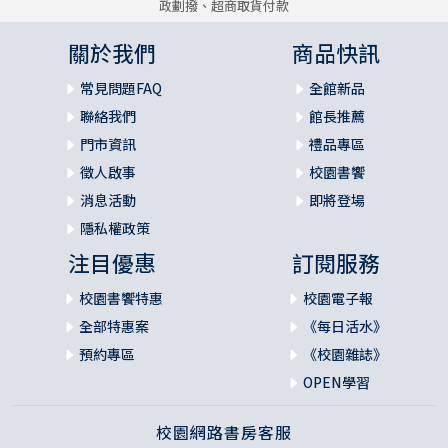
政劃撥、超商取貨付款
關於我們
商品快訊
常見問題FAQ
全館新品
聯絡我們
館長推薦
門市資訊
禮品專區
徵人啟事
校園書饗
消息活動
即將登場
隱私權政策
注目優惠
訂閱服務
校園書饗特惠
校園電子報
全部特惠案
《每日活水》
預約專區
《校園雜誌》
OPEN學習
校園網路書房客服