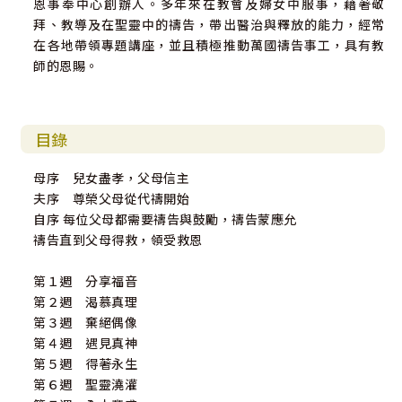
恩事奉中心創辦人。多年來在教會及婦女中服事，藉著敬
拜、教導及在聖靈中的禱告，帶出醫治與釋放的能力，經常
在各地帶領專題講座，並且積極推動萬國禱告事工，具有教
師的恩賜。
目錄
母序 兒女盡孝，父母信主
夫序 尊榮父母從代禱開始
自序 每位父母都需要禱告與鼓勵，禱告蒙應允
禱告直到父母得救，領受救恩
第１週 分享福音
第２週 渴慕真理
第３週 棄絕偶像
第４週 遇見真神
第５週 得著永生
第６週 聖靈澆灌