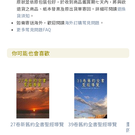
原狀並依原包裝包好，於收到商品鑑賞期七天內，將與欲
退貨之商品、紙本發票及原出貨單寄回。詳細可閱讀
退換
貨須知
。
如需寄送海外，歡迎閱讀
海外訂購常見問題
。
更多常見問題FAQ
你可能也會喜歡
27卷新舊約全書聖經導覽
39卷舊約全書聖經導覽
重
的