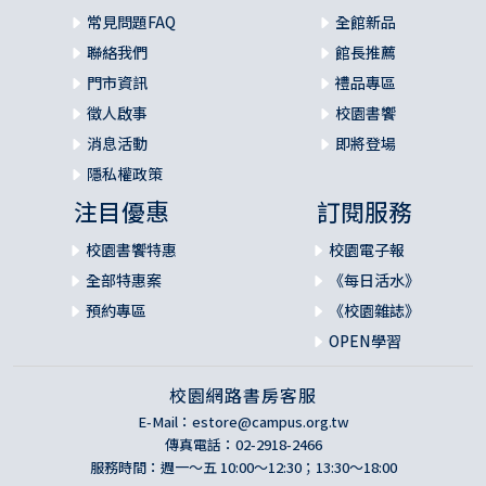
常見問題FAQ
全館新品
聯絡我們
館長推薦
門市資訊
禮品專區
徵人啟事
校園書饗
消息活動
即將登場
隱私權政策
注目優惠
訂閱服務
校園書饗特惠
校園電子報
全部特惠案
《每日活水》
預約專區
《校園雜誌》
OPEN學習
校園網路書房客服
E-Mail：
estore@campus.org.tw
傳真電話：02-2918-2466
服務時間：週一～五 10:00～12:30；13:30～18:00