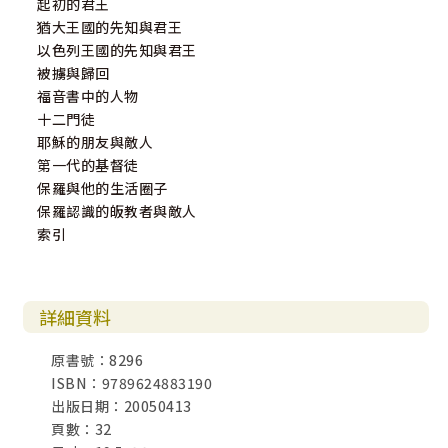
起初的君王
猶大王國的先知與君王
以色列王國的先知與君王
被擄與歸回
福音書中的人物
十二門徒
耶穌的朋友與敵人
第一代的基督徒
保羅與他的生活圈子
保羅認識的皈教者與敵人
索引
詳細資料
原書號：8296
ISBN：9789624883190
出版日期：20050413
頁數：32