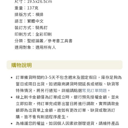
尺寸：19.5x26.5cm
重量：137克
排版方式：橫排
語言：繁體中文
裝訂方式：騎馬釘
印刷方式：全彩印刷
分類：聖經論叢／參考書工具書
適用對象：適用所有人
購物說明
訂單備貨時間約3-5天不包含週末及國定假日，庫存足夠為
當日或隔日出貨，如遇廠商調貨時間延長或絕版、缺貨等
特殊情況，將另行通知。詳細請點選
常見訂單問題
。
線上刷卡金額僅為訂單成立時，銀行預先授權金額，並未
立即扣款，待訂單完成寄出當日將進行請款，實際請款金
額即為出貨單上金額，故如有更改訂單、缺貨或取消訂
購，皆不會有刷退程序產生。
為維護您的權益，如因個人因素欲辦理退貨，請維持產品