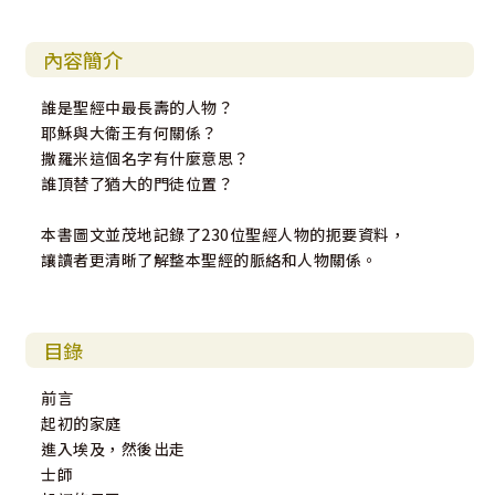
內容簡介
誰是聖經中最長壽的人物？
耶穌與大衛王有何關係？
撒羅米這個名字有什麼意思？
誰頂替了猶大的門徒位置？
本書圖文並茂地記錄了230位聖經人物的扼要資料，
讓讀者更清晰了解整本聖經的脈絡和人物關係。
目錄
前言
起初的家庭
進入埃及，然後出走
士師