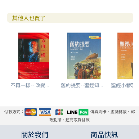
其他人也買了
不再一樣-- 改變...
舊約提要--聖經知...
聖經小發現--
付款方式：
傳真刷卡、虛擬轉帳、郵
政劃撥、超商取貨付款
關於我們
商品快訊