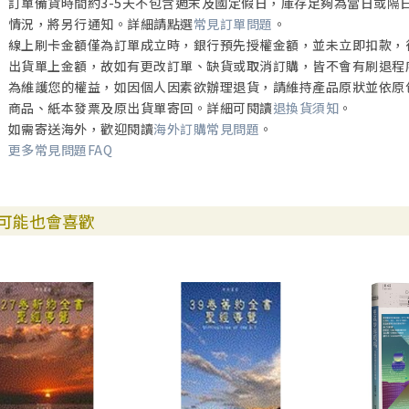
訂單備貨時間約3-5天不包含週末及國定假日，庫存足夠為當日或隔
情況，將另行通知。詳細請點選
常見訂單問題
。
線上刷卡金額僅為訂單成立時，銀行預先授權金額，並未立即扣款，
出貨單上金額，故如有更改訂單、缺貨或取消訂購，皆不會有刷退程
為維護您的權益，如因個人因素欲辦理退貨，請維持產品原狀並依原
商品、紙本發票及原出貨單寄回。詳細可閱讀
退換貨須知
。
如需寄送海外，歡迎閱讀
海外訂購常見問題
。
更多常見問題FAQ
可能也會喜歡