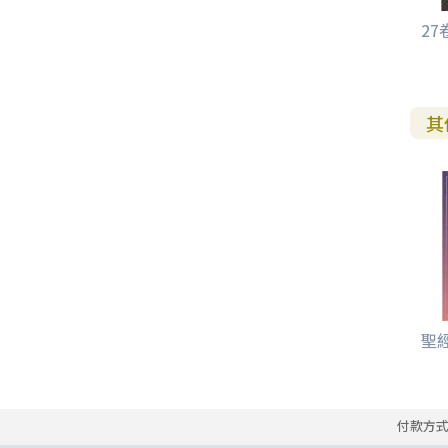
2
其
聖經
付款方