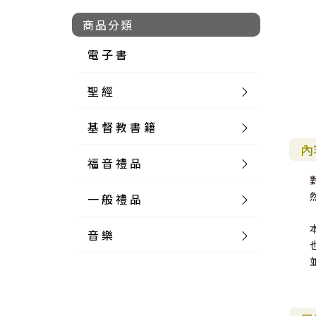
商品分類
電 子 書
聖 經
基 督 教 書 籍
新 舊 約 聖 經
內
福 音 禮 品
簡 體 聖 經
聖 經 論 叢
和 合 本
一 般 禮 品
英 文 聖 經
神 學 類
福 音 飾 品 配 件
和 合 本 標 點
參 考 書 工 具 書
音 樂
外 文 聖 經
實 踐 神 學
福 音 家 飾 用 品
一 般 卡 片
新 標 點 和 合 本
K J V
摩 西 五 經
系 統 神 學
福 音 項 鍊
讀 經 法
中 外 文 聖 經
教 會 歷 史
福 音 生 活 雜 貨
一 般 文 具
詩 本 樂 譜
和 合 本 修 訂 版
E S V
歷 史 書
神 、 創 造
宣 教 差 傳
福 音 耳 環 / 耳 夾
福 音 桌 飾 品
萬 用 卡
釋 經 法
創 世 記
註 釋 本 聖 經
生 命 造 就
福 音 食 器 廚 房
食 器 廚 房
C D
現 代 中 文 譯 本
G N B
和 合 本 / N I V
舊 約 註 釋
基 督
社 會 參 與
歷 史
福 音 手 環 / 手 鍊
福 音 布 軸 掛 畫
福 音 服 飾 布 品
貼 紙
日 記 . 筆 記
音 樂 叢 書
聖 經 概 論
出 埃 及 記
約 書 亞 記