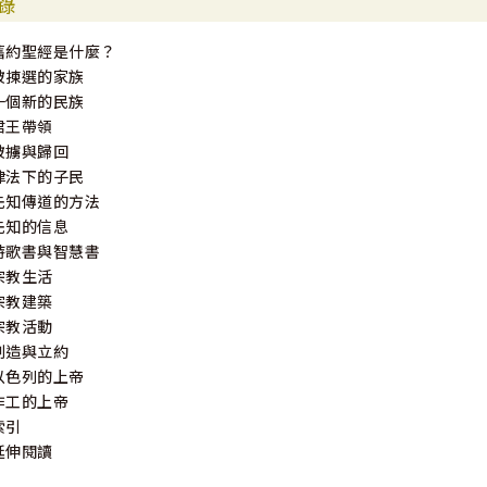
錄
舊約聖經是什麼？
被揀選的家族
一個新的民族
君王帶領
被擄與歸回
律法下的子民
先知傳道的方法
先知的信息
詩歌書與智慧書
宗教生活
宗教建築
宗教活動
創造與立約
以色列的上帝
作工的上帝
索引
延伸閱讀