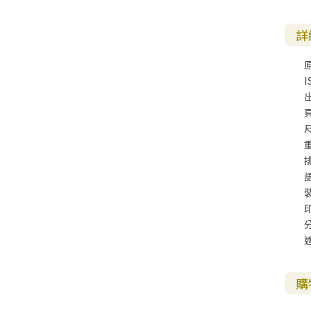
其 他 中 外 文 聖 經
新 約 歷 史 書
青 少 年
靈 恩
研 經 材 料
詩 、 散 文
福 音 包 裝 用 品
聖 經 故 事
約 拿 書
約 翰 福 音
加 拉 太 書
雅 各 書
啟 示 錄
信 徒 神 學
福 音 明 信 片 . 書 籤
詳
成 人
教 育
兒 童 教 材
劇 本 遊 戲
福 音 文 具 雜 貨
聖 經 神 學
彌 迦 書
以 弗 所 書
彼 得 前 書
使 徒 行 傳
靈 界
福 音 季 節 卡
職 業
文 字 工 作
青 少 年 教 材
兒 童 故 事 C D
偽 經 次 經
那 鴻 書
腓 立 比 書
彼 得 後 書
I
福 音 小 禮 卡
特 殊 問 題
小 組 教 會
幼 稚 教 材
畫 冊
哈 巴 谷 書
歌 羅 西 書
約 翰 壹 、 貳 、 參 書
其 他 福 音 卡 片
尺
生 活 教 導
成 人 教 材
西 番 雅 書
帖 撒 羅 尼 迦 前 後
猶 大 書
主 日 學 教 材
哈 該 書
提 摩 太 前 後
歸 納 法 研 經
撒 迦 利 亞 書
提 多 書
紙 品
瑪 拉 基 書
腓 利 門 書
購
教 牧 書 信