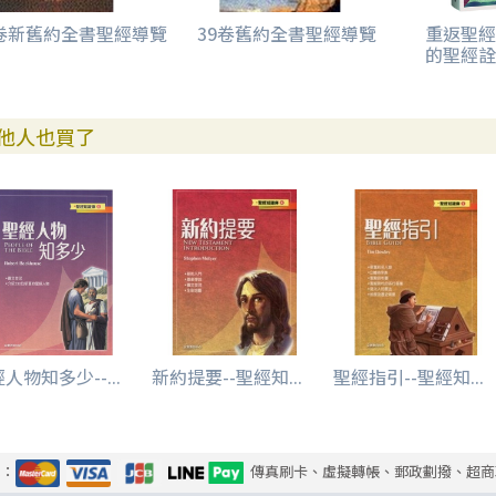
7卷新舊約全書聖經導覽
39卷舊約全書聖經導覽
重返聖經
的聖經詮
他人也買了
人物知多少--...
新約提要--聖經知...
聖經指引--聖經知...
式：
傳真刷卡、虛擬轉帳、郵政劃撥、超商