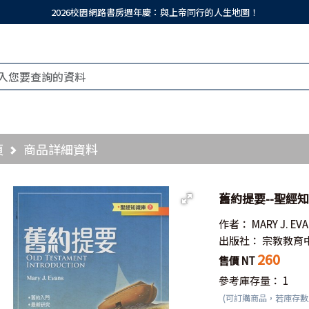
2026校園網路書房週年慶：與上帝同行的人生地圖！
頁
商品詳細資料
舊約提要--聖經知識庫
作者：
MARY J. EV
出版社：
宗教教育
260
售價 NT
參考庫存量：
1
(可訂購商品，若庫存