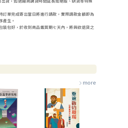
日出貨，如遇廠商調貨時間延長或絕版、缺貨等特殊
待訂單完成寄出當日將進行請款，實際請款金額即為
序產生。
包裝包好，於收到商品鑑賞期七天內，將與欲退貨之
more