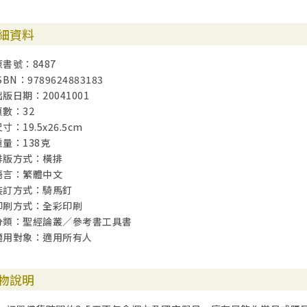
細資料
原書號：8487
SBN：9789624883183
出版日期：20041001
頁數：32
寸：19.5x26.5cm
重量：138克
排版方式：橫排
語言：繁體中文
裝訂方式：騎馬釘
印刷方式：全彩印刷
分類：聖經論叢／參考書工具書
適用對象：適用所有人
物說明