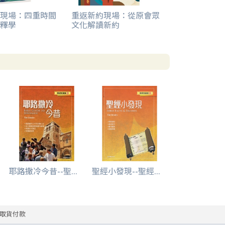
現場：四重時間
重返新約現場：從原會眾
釋學
文化解讀新約
耶路撒冷今昔--聖...
聖經小發現--聖經...
取貨付款