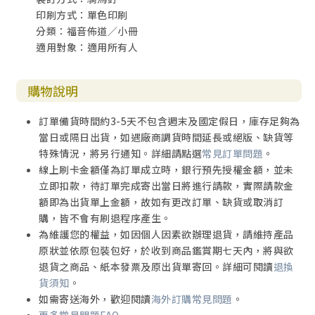
印刷方式：單色印刷
分類：福音佈道／小冊
適用對象：適用所有人
購物說明
訂單備貨時間約3-5天不包含週末及國定假日，庫存足夠為
當日或隔日出貨，如遇廠商調貨時間延長或絕版、缺貨等
特殊情況，將另行通知。詳細請點選
常見訂單問題
。
線上刷卡金額僅為訂單成立時，銀行預先授權金額，並未
立即扣款，待訂單完成寄出當日將進行請款，實際請款金
額即為出貨單上金額，故如有更改訂單、缺貨或取消訂
購，皆不會有刷退程序產生。
為維護您的權益，如因個人因素欲辦理退貨，請維持產品
原狀並依原包裝包好，於收到商品鑑賞期七天內，將與欲
退貨之商品、紙本發票及原出貨單寄回。詳細可閱讀
退換
貨須知
。
如需寄送海外，歡迎閱讀
海外訂購常見問題
。