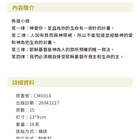
內容簡介
佈道小冊
第一律：神愛你，並且為你的生命有一奇妙的計畫。
第二律：人因有罪而與神隔絕，所以不能知道並經驗神的愛
和神為他生命的計畫。
第三律：耶穌基督是神為人的罪所預備的唯一救法。
第四律：我們必須親自接受耶穌基督作救主和生命的主。
詳細資料
原書號：CM0018
出版日期：20041217
頁數：15
尺寸：13*9cm
重量：16克
排版方式：橫排
裝訂方式：騎馬釘