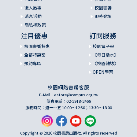
徵人啟事
校園書饗
消息活動
即將登場
隱私權政策
注目優惠
訂閱服務
校園書饗特惠
校園電子報
全部特惠案
《每日活水》
預約專區
《校園雜誌》
OPEN學習
校園網路書房客服
E-Mail：
estore@campus.org.tw
傳真電話：02-2918-2466
服務時間：週一～五 10:00～12:30；13:30～18:00
Copyright © 2026 校園書房出版社. All rights reserved