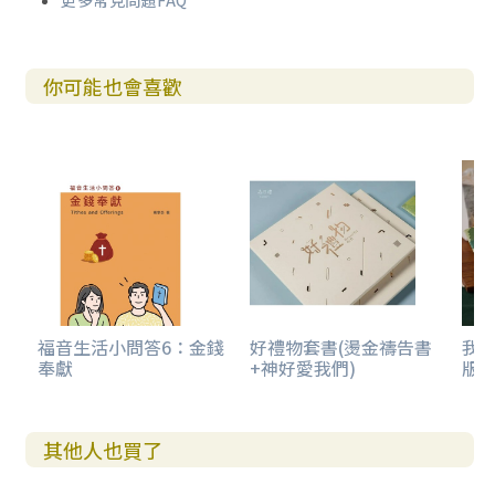
更多常見問題FAQ
你可能也會喜歡
福音生活小問答6：金錢
好禮物套書(燙金禱告書
我
奉獻
+神好愛我們)
版)
其他人也買了