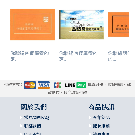
你聽過四個屬靈的
你聽過四個屬靈的
你聽過關係
定...
定...
的...
付款方式：
傳真刷卡、虛擬轉帳、郵
政劃撥、超商取貨付款
關於我們
商品快訊
常見問題FAQ
全館新品
聯絡我們
館長推薦
門市資訊
禮品專區