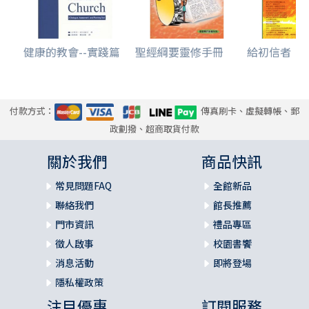
健康的教會--實踐篇
聖經綱要靈修手冊
給初信者
付款方式：
傳真刷卡、虛擬轉帳、郵
政劃撥、超商取貨付款
關於我們
商品快訊
常見問題FAQ
全館新品
聯絡我們
館長推薦
門市資訊
禮品專區
徵人啟事
校園書饗
消息活動
即將登場
隱私權政策
注目優惠
訂閱服務