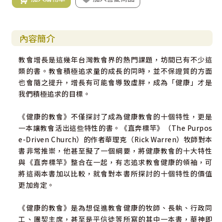
內容簡介
教會增長是這幾年台灣教會界的熱門課題，坊間已有不少這
類的書。教會積極追求量的成長的同時，並不保證質的方面
也會隨之提升，增長有可能會導致虛胖，成為「健康」才是
我們積極追求的目標。
《健康的教會》不僅探討了成為健康教會的十個特性，更是
一本讓教會活出這些特性的書。《直奔標竿》（The Purpos
e-Driven Church）的作者華理克（Rick Warren）牧師對本
書非常推崇，他甚至擬了一個綱要，將健康教會的十大特性
與《直奔標竿》整合在一起，有志追求教會健康的領袖，可
將這兩本書加以比較，就會對本書所探討的十個特性的價值
更加肯定。
《健康的教會》是為想促進教會健康的牧師、長執、行政同
工、團契主席，甚至是平信徒等所寫的其中一本書，華神即