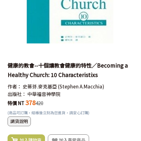
健康的教會--十個讓教會健康的特性／Becoming a
Healthy Church: 10 Characteristixs
作者：
史蒂芬.麥克基亞
(Stephen A.Macchia)
出版社：
中華福音神學院
378
特價 NT
420
(商品可訂購，結帳後立刻為您進貨，請安心訂購)
調貨說明
加入購物車
加入喜愛商品