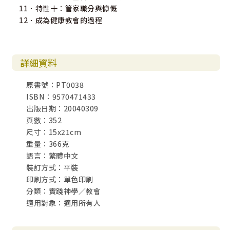
11．特性十：管家職分與慷慨
12．成為健康教會的過程
詳細資料
原書號：PT0038
ISBN：9570471433
出版日期：20040309
頁數：352
尺寸：15x21cm
重量：366克
語言：繁體中文
裝訂方式：平裝
印刷方式：單色印刷
分類：實踐神學／教會
適用對象：適用所有人