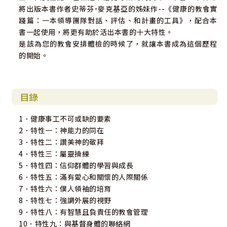
將出版本書作者史蒂芬˙麥克基亞的姊妹作--《健康的教會實
踐篇：一本領導團隊對話、評估、和計畫的工具》，配合本
書一起使用，將更有助於活出本書的十大特性。
是該為您的教會安排體檢的時候了，就讓本書成為這個歷程
的開始。
目錄
1．健康事工不可或缺的要素
2．特性一：神能力的同在
3．特性二：讚美神的敬拜
4．特性三：屬靈操練
5．特性四：信仰群體的學習與成長
6．特性五：滿有愛心和關懷的人際關係
7．特性六：僕人領袖的培育
8．特性七：強調外展的視野
9．特性八：有智慧且負責任的教會管理
10．特性九：與基督身體的聯絡網