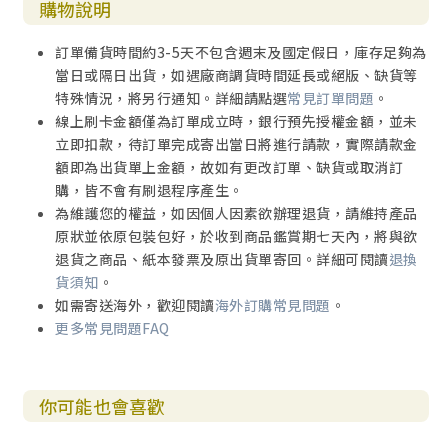
購物說明
訂單備貨時間約3-5天不包含週末及國定假日，庫存足夠為
當日或隔日出貨，如遇廠商調貨時間延長或絕版、缺貨等
特殊情況，將另行通知。詳細請點選
常見訂單問題
。
線上刷卡金額僅為訂單成立時，銀行預先授權金額，並未
立即扣款，待訂單完成寄出當日將進行請款，實際請款金
額即為出貨單上金額，故如有更改訂單、缺貨或取消訂
購，皆不會有刷退程序產生。
為維護您的權益，如因個人因素欲辦理退貨，請維持產品
原狀並依原包裝包好，於收到商品鑑賞期七天內，將與欲
退貨之商品、紙本發票及原出貨單寄回。詳細可閱讀
退換
貨須知
。
如需寄送海外，歡迎閱讀
海外訂購常見問題
。
更多常見問題FAQ
你可能也會喜歡