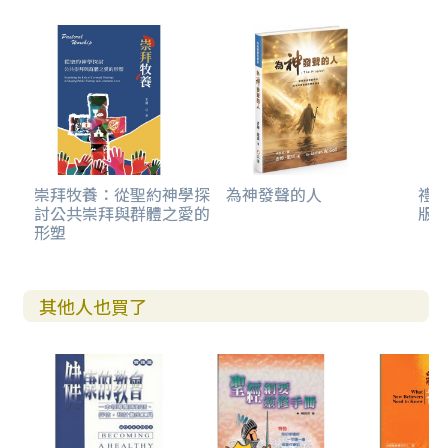
崇拜牧養：從聖約神學探
為神發聲的人
禮
討公共崇拜與群體之愛的
版)
形塑
其他人也買了