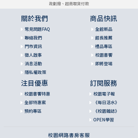
政劃撥、超商取貨付款
關於我們
商品快訊
常見問題FAQ
全館新品
聯絡我們
館長推薦
門市資訊
禮品專區
徵人啟事
校園書饗
消息活動
即將登場
隱私權政策
注目優惠
訂閱服務
校園書饗特惠
校園電子報
全部特惠案
《每日活水》
預約專區
《校園雜誌》
OPEN學習
校園網路書房客服