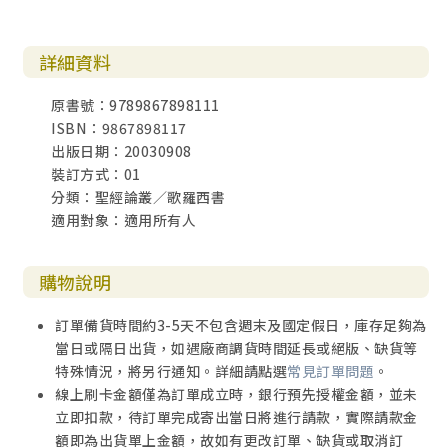
詳細資料
原書號：9789867898111
ISBN：9867898117
出版日期：20030908
裝訂方式：01
分類：聖經論叢／歌羅西書
適用對象：適用所有人
購物說明
訂單備貨時間約3-5天不包含週末及國定假日，庫存足夠為
當日或隔日出貨，如遇廠商調貨時間延長或絕版、缺貨等
特殊情況，將另行通知。詳細請點選
常見訂單問題
。
線上刷卡金額僅為訂單成立時，銀行預先授權金額，並未
立即扣款，待訂單完成寄出當日將進行請款，實際請款金
額即為出貨單上金額，故如有更改訂單、缺貨或取消訂