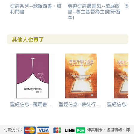
研經系列--歌羅西書、腓
明道研經叢書51--歌羅西
歌
利門書
書--尊主基督為主(附研習
本)
其他人也買了
聖經信息--羅馬書...
聖經信息--使徒行...
聖經信息--使
付款方式：
傳真刷卡、虛擬轉帳、郵