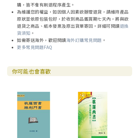
購，皆不會有刷退程序產生。
為維護您的權益，如因個人因素欲辦理退貨，請維持產品
原狀並依原包裝包好，於收到商品鑑賞期七天內，將與欲
退貨之商品、紙本發票及原出貨單寄回。詳細可閱讀
退換
貨須知
。
如需寄送海外，歡迎閱讀
海外訂購常見問題
。
更多常見問題FAQ
你可能也會喜歡