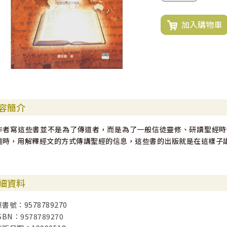
加入購物車
容簡介
作者寫這些書並不是為了傳道者，而是為了一般信徒靈修、研讀聖經時
道時，用解釋經文的方式傳講聖經的信息，這些書的出版就是在這樣子
細資料
原書號：9578789270
SBN：9578789270