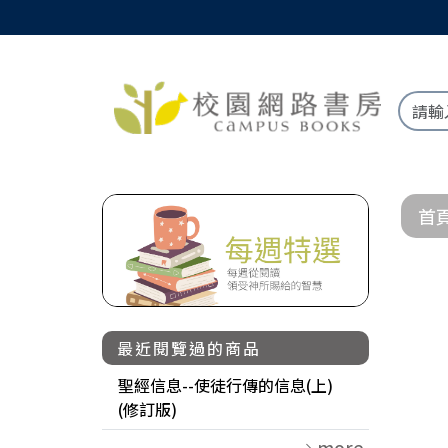
首
最近閱覽過的商品
聖經信息--使徒行傳的信息(上)
(修訂版)
more