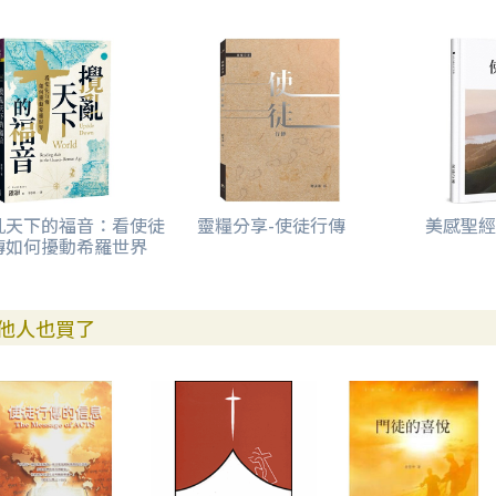
亂天下的福音：看使徒
靈糧分享-使徒行傳
美感聖經
傳如何擾動希羅世界
他人也買了