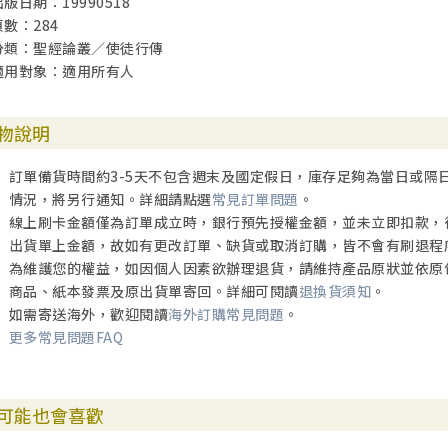
出版日期：19990518
頁數：284
分類：聖經論叢／使徒行傳
適用對象：適用所有人
物說明
訂單備貨時間約3-5天不包含週末及國定假日，庫存足夠為當日或隔
情況，將另行通知。詳細請點選
常見訂單問題
。
線上刷卡金額僅為訂單成立時，銀行預先授權金額，並未立即扣款，
出貨單上金額，故如有更改訂單、缺貨或取消訂購，皆不會有刷退程
為維護您的權益，如因個人因素欲辦理退貨，請維持產品原狀並依原
商品、紙本發票及原出貨單寄回。詳細可閱讀
退換貨須知
。
如需寄送海外，歡迎閱讀
海外訂購常見問題
。
更多常見問題FAQ
可能也會喜歡