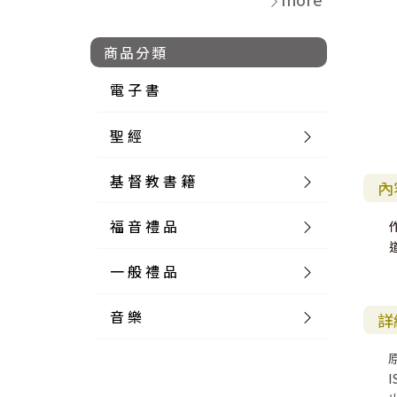
商品分類
電 子 書
聖 經
基 督 教 書 籍
新 舊 約 聖 經
內
福 音 禮 品
簡 體 聖 經
聖 經 論 叢
和 合 本
一 般 禮 品
英 文 聖 經
神 學 類
福 音 飾 品 配 件
和 合 本 標 點
參 考 書 工 具 書
音 樂
外 文 聖 經
實 踐 神 學
福 音 家 飾 用 品
一 般 卡 片
新 標 點 和 合 本
K J V
摩 西 五 經
系 統 神 學
福 音 項 鍊
讀 經 法
詳
中 外 文 聖 經
教 會 歷 史
福 音 生 活 雜 貨
一 般 文 具
詩 本 樂 譜
和 合 本 修 訂 版
E S V
歷 史 書
神 、 創 造
宣 教 差 傳
福 音 耳 環 / 耳 夾
福 音 桌 飾 品
萬 用 卡
釋 經 法
創 世 記
I