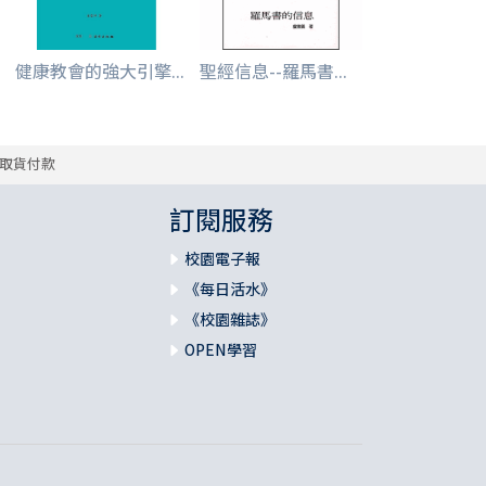
健康教會的強大引擎...
聖經信息--羅馬書...
取貨付款
訂閱服務
校園電子報
《每日活水》
《校園雜誌》
OPEN學習