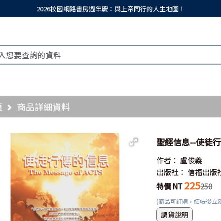
2026校園網路書房週年慶：與上帝同行的人生地圖！
頁
商品詳細資料
聖經信息--使徒行
作者：
盧俊義
出版社：
信福出版
225
特價 NT
250
(商品可訂購，結帳後立
調貨說明