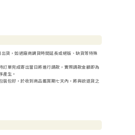
日出貨，如遇廠商調貨時間延長或絕版、缺貨等特殊
待訂單完成寄出當日將進行請款，實際請款金額即為
序產生。
包裝包好，於收到商品鑑賞期七天內，將與欲退貨之