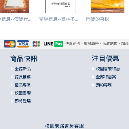
信息--使徒行...
聖經信息--哥林多...
門徒的喜悅
式：
傳真刷卡、虛擬轉帳、郵政劃撥、超商
商品快訊
注目優惠
全館新品
校園書饗特惠
館長推薦
全部特惠案
禮品專區
預約專區
校園書饗
即將登場
校園網路書房客服