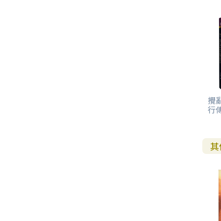
其 他 中 外 文 聖 經
新 約 歷 史 書
青 少 年
靈 恩
研 經 材 料
詩 、 散 文
福 音 包 裝 用 品
聖 經 故 事
約 拿 書
約 翰 福 音
加 拉 太 書
雅 各 書
啟 示 錄
信 徒 神 學
福 音 明 信 片 . 書 籤
成 人
教 育
兒 童 教 材
劇 本 遊 戲
福 音 文 具 雜 貨
聖 經 神 學
彌 迦 書
以 弗 所 書
彼 得 前 書
使 徒 行 傳
靈 界
福 音 季 節 卡
職 業
文 字 工 作
青 少 年 教 材
兒 童 故 事 C D
偽 經 次 經
那 鴻 書
腓 立 比 書
彼 得 後 書
福 音 小 禮 卡
特 殊 問 題
小 組 教 會
幼 稚 教 材
畫 冊
哈 巴 谷 書
歌 羅 西 書
約 翰 壹 、 貳 、 參 書
其 他 福 音 卡 片
攪
行
生 活 教 導
成 人 教 材
西 番 雅 書
帖 撒 羅 尼 迦 前 後
猶 大 書
主 日 學 教 材
哈 該 書
提 摩 太 前 後
其
歸 納 法 研 經
撒 迦 利 亞 書
提 多 書
紙 品
瑪 拉 基 書
腓 利 門 書
教 牧 書 信