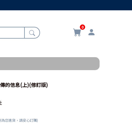
0
傳的信息(上)(修訂版)
社
刻為您進貨，請安心訂購)