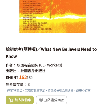
給初信者(簡體版)／What New Believers Need to
Know
作者：
校园福音团契
(CEF Workers)
出版社：
校園書房出版社
162
特價 NT
180
參考庫存量：
3
(可訂購商品，若庫存數量不足，將於結帳後為您進貨，請安心訂購)
加入購物車
加入喜愛商品