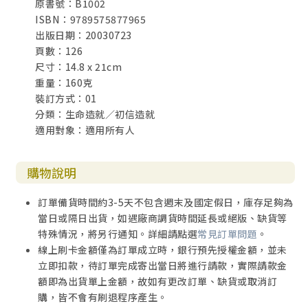
原書號：B1002
ISBN：9789575877965
出版日期：20030723
頁數：126
尺寸：14.8 x 21cm
重量：160克
裝訂方式：01
分類：生命造就／初信造就
適用對象：適用所有人
購物說明
訂單備貨時間約3-5天不包含週末及國定假日，庫存足夠為
當日或隔日出貨，如遇廠商調貨時間延長或絕版、缺貨等
特殊情況，將另行通知。詳細請點選
常見訂單問題
。
線上刷卡金額僅為訂單成立時，銀行預先授權金額，並未
立即扣款，待訂單完成寄出當日將進行請款，實際請款金
額即為出貨單上金額，故如有更改訂單、缺貨或取消訂
購，皆不會有刷退程序產生。