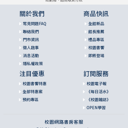
關於我們
商品快訊
常見問題FAQ
全館新品
聯絡我們
館長推薦
門市資訊
禮品專區
徵人啟事
校園書饗
消息活動
即將登場
隱私權政策
注目優惠
訂閱服務
校園書饗特惠
校園電子報
全部特惠案
《每日活水》
預約專區
《校園雜誌》
OPEN學習
校園網路書房客服