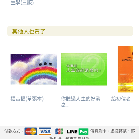
生學(三版)
其他人也買了
福音橋(單張本)
你聽過人生的好消
給初信者
息...
付款方式：
傳真刷卡、虛擬轉帳、郵
政劃撥、超商取貨付款