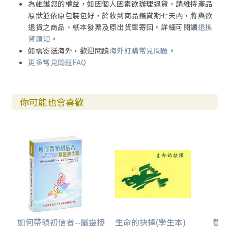
為維護您的權益，如因個人因素欲辦理退貨，請維持產品
原狀並依原包裝包好，於收到商品鑑賞期七天內，將與欲
退貨之商品、紙本發票及原出貨單寄回。詳細可閱讀
退換
貨須知
。
如需寄送海外，歡迎閱讀
海外訂購常見問題
。
更多常見問題FAQ
你可能也會喜歡
如何帶領初信者--屬靈接
生命的抉擇(學生本)
智慧