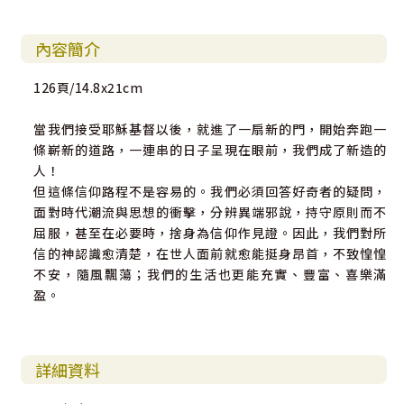
內容簡介
126頁/14.8x21cm
當我們接受耶穌基督以後，就進了一扇新的門，開始奔跑一
條嶄新的道路，一連串的日子呈現在眼前，我們成了新造的
人！
但這條信仰路程不是容易的。我們必須回答好奇者的疑問，
面對時代潮流與思想的衝擊，分辨異端邪說，持守原則而不
屈服，甚至在必要時，捨身為信仰作見證。因此，我們對所
信的神認識愈清楚，在世人面前就愈能挺身昂首，不致惶惶
不安，隨風飄蕩；我們的生活也更能充實、豐富、喜樂滿
盈。
詳細資料