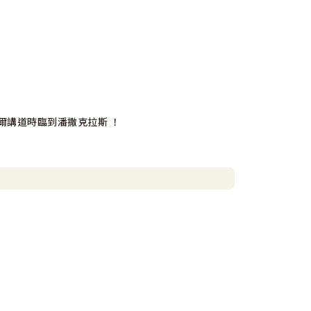
爾講道時臨到潘撒克拉斯 ！