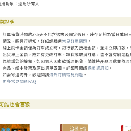
適用對象：適用所有人
物說明
訂單備貨時間約3-5天不包含週末及國定假日，庫存足夠為當日或隔
情況，將另行通知。詳細請點選
常見訂單問題
。
線上刷卡金額僅為訂單成立時，銀行預先授權金額，並未立即扣款，
出貨單上金額，故如有更改訂單、缺貨或取消訂購，皆不會有刷退程
為維護您的權益，如因個人因素欲辦理退貨，請維持產品原狀並依原
商品、紙本發票及原出貨單寄回。詳細可閱讀
退換貨須知
。
如需寄送海外，歡迎閱讀
海外訂購常見問題
。
更多常見問題FAQ
可能也會喜歡