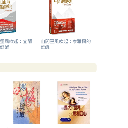
靈風吹起：宜蘭
山間靈風吹起：泰雅爾的
甦醒
甦醒