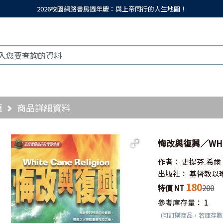
2026校園網路書房週年慶：與上帝同行的人生地圖！
頁
商品詳細資料
悔改與復興／WHITE
作者：
史提芬.希爾
出版社：
基督教以
180
特價 NT
200
參考庫存量：
1
(可訂購商品，若庫存