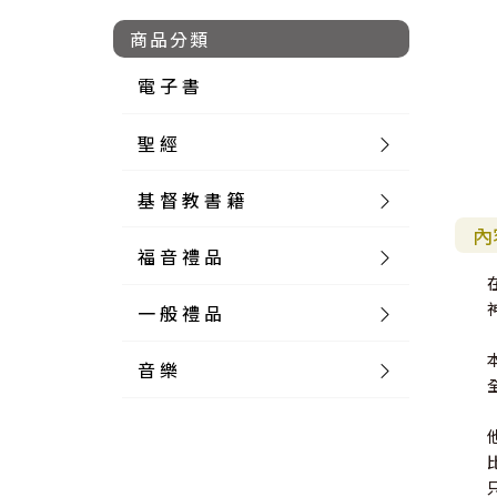
商品分類
電 子 書
聖 經
基 督 教 書 籍
新 舊 約 聖 經
內
福 音 禮 品
簡 體 聖 經
聖 經 論 叢
和 合 本
一 般 禮 品
英 文 聖 經
神 學 類
福 音 飾 品 配 件
和 合 本 標 點
參 考 書 工 具 書
音 樂
外 文 聖 經
實 踐 神 學
福 音 家 飾 用 品
一 般 卡 片
新 標 點 和 合 本
K J V
摩 西 五 經
系 統 神 學
福 音 項 鍊
讀 經 法
中 外 文 聖 經
教 會 歷 史
福 音 生 活 雜 貨
一 般 文 具
詩 本 樂 譜
和 合 本 修 訂 版
E S V
歷 史 書
神 、 創 造
宣 教 差 傳
福 音 耳 環 / 耳 夾
福 音 桌 飾 品
萬 用 卡
釋 經 法
創 世 記
註 釋 本 聖 經
生 命 造 就
福 音 食 器 廚 房
食 器 廚 房
C D
現 代 中 文 譯 本
G N B
和 合 本 / N I V
舊 約 註 釋
基 督
社 會 參 與
歷 史
福 音 手 環 / 手 鍊
福 音 布 軸 掛 畫
福 音 服 飾 布 品
貼 紙
日 記 . 筆 記
音 樂 叢 書
聖 經 概 論
出 埃 及 記
約 書 亞 記