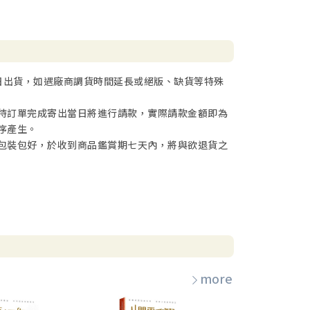
日出貨，如遇廠商調貨時間延長或絕版、缺貨等特殊
待訂單完成寄出當日將進行請款，實際請款金額即為
序產生。
包裝包好，於收到商品鑑賞期七天內，將與欲退貨之
more