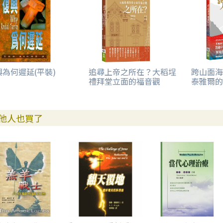
興為何遲延(平裝)
追尋上帝之所在？大稻埕
跨山面海
禮拜堂立面的福音觀
泰雅爾的
他人也買了