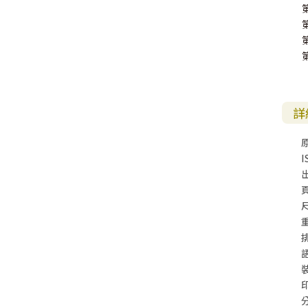
詳
I
尺