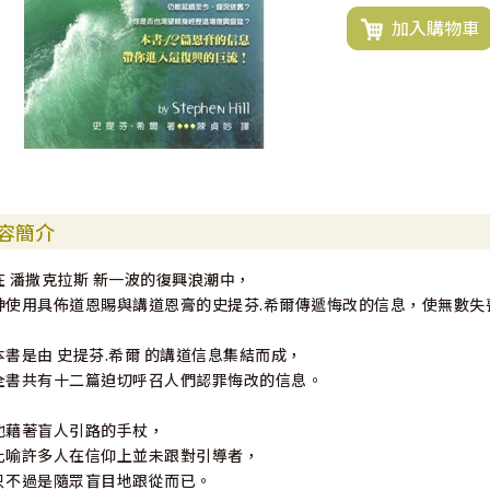
加入購物車
容簡介
在 潘撒克拉斯 新一波的復興浪潮中，
神使用具佈道恩賜與講道恩膏的史提芬.希爾傳遞悔改的信息，使無數失
本書是由 史提芬.希爾 的講道信息集結而成，
全書共有十二篇迫切呼召人們認罪悔改的信息。
他藉著盲人引路的手杖，
比喻許多人在信仰上並未跟對引導者，
只不過是隨眾盲目地跟從而已。