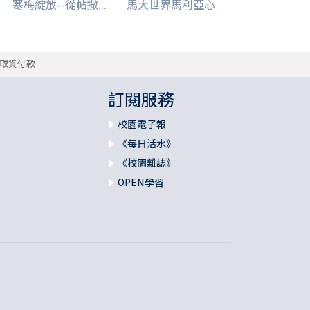
寒梅綻放--從帖撒...
馬大世界馬利亞心
取貨付款
訂閱服務
校園電子報
《每日活水》
《校園雜誌》
OPEN學習