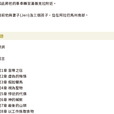
因此將他的事奉轉至潘撒克拉附近。
目前他與妻子(Jeri)及三個孩子，住在阿拉巴馬州南部。
錄
獻詞
前言
第1章 盲導之信
第2章 虛偽的悔悟
第3章 倔如騾馬
第4章 視為聖物
第5章 悖逆的代價
第6章 神的緘默
第7章 最後的山頭
第8章 以工作換取食物