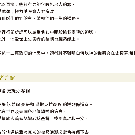
他以直接﹑鏗鏘有力的字眼指出人的罪，
並誠懇﹑極力地呼籲人們悔改，
讓耶穌作他們的主，帶領他們一生的道路。
字裡行間處處可以感受他心中那股搶救靈魂的迫切，
此外，他愛世上失喪者的熱情也躍然紙上。
從這十二篇熱切的信息中，讀者將不難明白何以神的復興會在史提芬.希
者介紹
作者 史提芬.希爾
史提芬.希爾 是帶動 潘撒克拉復興 的巡迴佈道家。
他在世界及美國各地傳講神的信息，
並幫助人藉著認識耶穌基督，找到真理和平安。
由於他深信潘撒克拉的復興浪潮必定會持續下去，