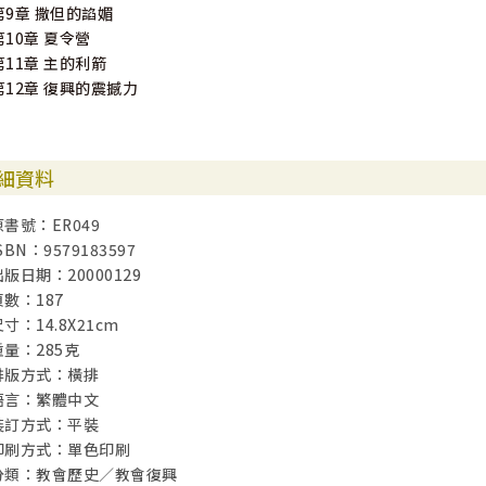
第9章 撒但的諂媚
第10章 夏令營
第11章 主的利箭
第12章 復興的震撼力
細資料
原書號：ER049
SBN：9579183597
出版日期：20000129
頁數：187
寸：14.8X21cm
重量：285克
排版方式：橫排
語言：繁體中文
裝訂方式：平裝
印刷方式：單色印刷
分類：教會歷史／教會復興