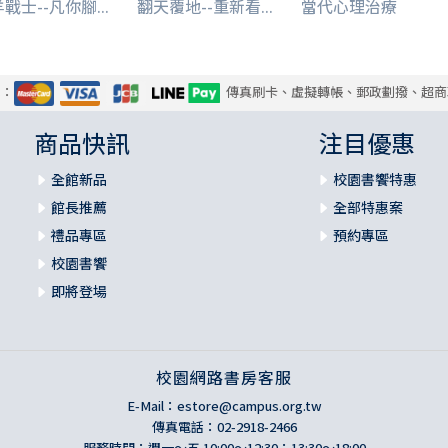
戰士--凡你腳...
翻天覆地--重新看...
當代心理治療
式：
傳真刷卡、虛擬轉帳、郵政劃撥、超商
商品快訊
注目優惠
全館新品
校園書饗特惠
館長推薦
全部特惠案
禮品專區
預約專區
校園書饗
即將登場
校園網路書房客服
E-Mail：
estore@campus.org.tw
傳真電話：02-2918-2466
服務時間：週一～五 10:00～12:30；13:30～18:00