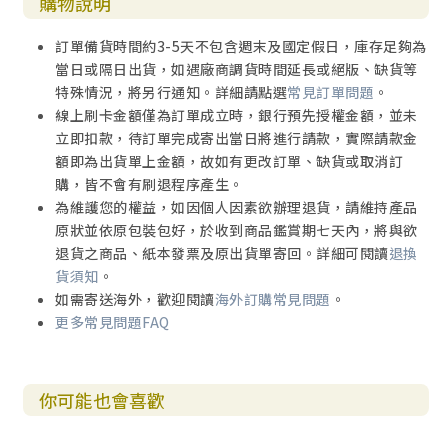
購物說明
訂單備貨時間約3-5天不包含週末及國定假日，庫存足夠為
當日或隔日出貨，如遇廠商調貨時間延長或絕版、缺貨等
特殊情況，將另行通知。詳細請點選
常見訂單問題
。
線上刷卡金額僅為訂單成立時，銀行預先授權金額，並未
立即扣款，待訂單完成寄出當日將進行請款，實際請款金
額即為出貨單上金額，故如有更改訂單、缺貨或取消訂
購，皆不會有刷退程序產生。
為維護您的權益，如因個人因素欲辦理退貨，請維持產品
原狀並依原包裝包好，於收到商品鑑賞期七天內，將與欲
退貨之商品、紙本發票及原出貨單寄回。詳細可閱讀
退換
貨須知
。
如需寄送海外，歡迎閱讀
海外訂購常見問題
。
更多常見問題FAQ
你可能也會喜歡