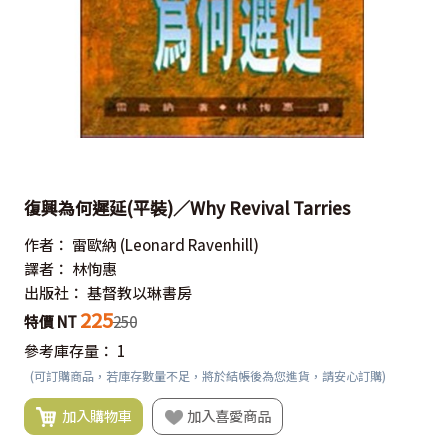
復興為何遲延(平裝)／Why Revival Tarries
作者：
雷歐納
(Leonard Ravenhill)
譯者：
林恂惠
出版社：
基督教以琳書房
225
特價 NT
250
參考庫存量：
1
(可訂購商品，若庫存數量不足，將於結帳後為您進貨，請安心訂購)
加入購物車
加入喜愛商品