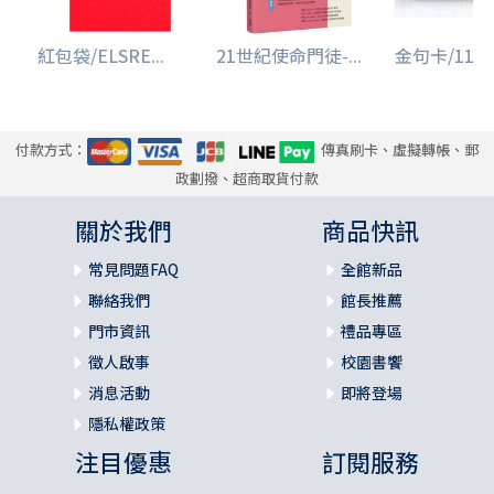
紅包袋/ELSRE...
21世紀使命門徒-...
金句卡/11632
付款方式：
傳真刷卡、虛擬轉帳、郵
政劃撥、超商取貨付款
關於我們
商品快訊
常見問題FAQ
全館新品
聯絡我們
館長推薦
門市資訊
禮品專區
徵人啟事
校園書饗
消息活動
即將登場
隱私權政策
注目優惠
訂閱服務