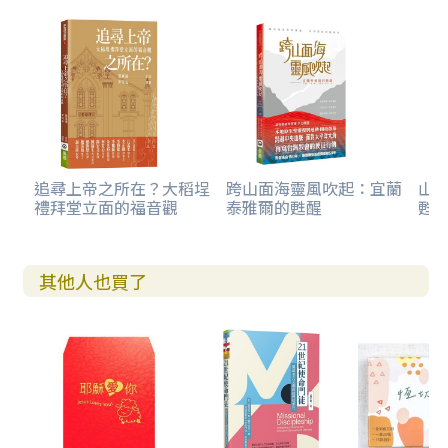
追尋上帝之所在？大稻埕
跨山面海靈風吹起：宜蘭
山
禮拜堂立面的福音觀
泰雅爾的甦醒
甦
其他人也買了