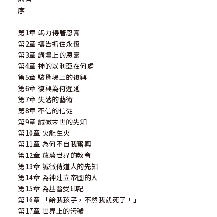
序
第1章 竭力得著恩膏
第2章 禱告抓住永恆
第3章 講壇上的恩膏
第4章 神的以利亞在何處
第5章 駭骨場上的復興
第6章 復興為何遲延
第7章 失落的藝術
第8章 不信的信徒
第9章 誠徵末世的先知
第10章 火能生火
第11章 為何不自我奮興
第12章 放蕩世界的教會
第13章 誠徵傳道人的先知
第14章 為神建立帝國的人
第15章 為基督受印記
第16章 「給我孩子，不然我就死了！」
第17章 世界上的污穢