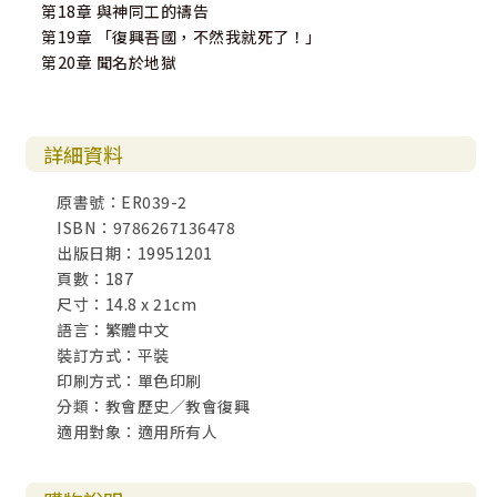
第18章 與神同工的禱告
第19章 「復興吾國，不然我就死了！」
第20章 聞名於地獄
詳細資料
原書號：ER039-2
ISBN：9786267136478
出版日期：19951201
頁數：187
尺寸：14.8 x 21cm
語言：繁體中文
裝訂方式：平裝
印刷方式：單色印刷
分類：教會歷史／教會復興
適用對象：適用所有人