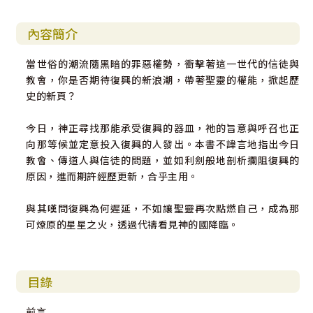
內容簡介
當世俗的潮流隨黑暗的罪惡權勢，衝擊著這一世代的信徒與
教會，你是否期待復興的新浪潮，帶著聖靈的權能，掀起歷
史的新頁？
今日，神正尋找那能承受復興的器皿，祂的旨意與呼召也正
向那等候並定意投入復興的人發出。本書不諱言地指出今日
教會、傳道人與信徒的問題，並如利劍般地剖析攔阻復興的
原因，進而期許經歷更新，合乎主用。
與其嘆問復興為何遲延，不如讓聖靈再次點燃自己，成為那
可燎原的星星之火，透過代禱看見神的國降臨。
目錄
前言