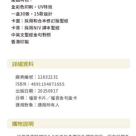
全彩色印刷，UV特效
一盒30張，15款設計
卡面：採用和合本修訂版聖經
卡背：採用NIV 譯本聖經
中英文聖經金句對照
香港印製
詳細資料
廠商編號：11632131
ISBN：4891154871655
出版日期：20250917
分類：福音卡片／福音金句盒卡
適用對象：適用所有人
購物說明