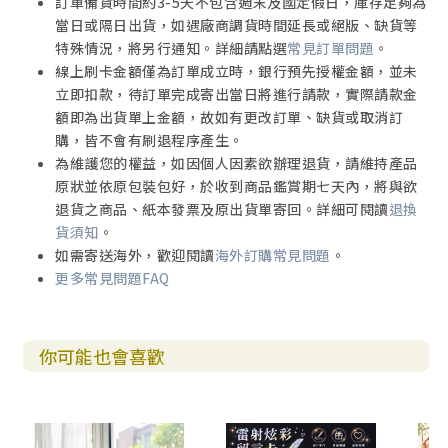
訂單備貨時間約3-5天不包含週末及國定假日，庫存足夠為
當日或隔日出貨，如遇廠商調貨時間延長或絕版、缺貨等
特殊情況，將另行通知。詳細請點選
常見訂單問題
。
線上刷卡金額僅為訂單成立時，銀行預先授權金額，並未
立即扣款，待訂單完成寄出當日將進行請款，實際請款金
額即為出貨單上金額，故如有更改訂單、缺貨或取消訂
購，皆不會有刷退程序產生。
為維護您的權益，如因個人因素欲辦理退貨，請維持產品
原狀並依原包裝包好，於收到商品鑑賞期七天內，將與欲
退貨之商品、紙本發票及原出貨單寄回。詳細可閱讀
退換
貨須知
。
如需寄送海外，歡迎閱讀
海外訂購常見問題
。
更多常見問題FAQ
你可能也會喜歡