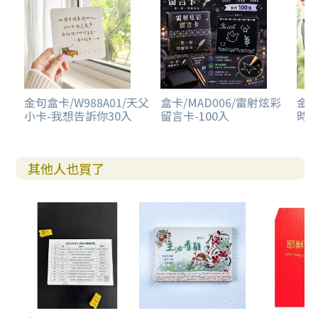
金句盒卡/W988A01/天父
盒卡/MAD006/雷射炫彩
金句
小卡-我想告訴你30入
留言卡-100入
時光
其他人也買了