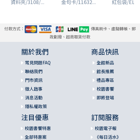
資料夾/3108/...
金句卡/11632...
紅包袋/ELSRE
付款方式：
傳真刷卡、虛擬轉帳、郵
政劃撥、超商取貨付款
關於我們
商品快訊
常見問題FAQ
全館新品
聯絡我們
館長推薦
門市資訊
禮品專區
徵人啟事
校園書饗
消息活動
即將登場
隱私權政策
注目優惠
訂閱服務
校園書饗特惠
校園電子報
全部特惠案
《每日活水》