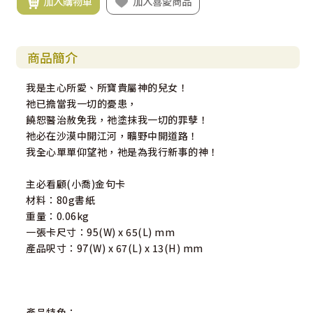
加入購物車
加入喜愛商品
商品簡介
我是主心所愛、所寶貴屬神的兒女！
祂已擔當我一切的憂患，
饒恕醫治赦免我，祂塗抹我一切的罪孽！
祂必在沙漠中開江河，曠野中開道路！
我全心單單仰望祂，祂是為我行新事的神！
主必看顧(小喬)金句卡
材料：80g書紙
重量：0.06kg
一張卡尺寸：95(W) x 65(L) mm
產品呎寸：97(W) x 67(L) x 13(H) mm
產品特色：