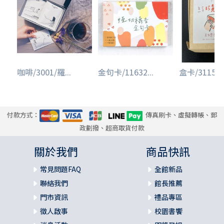
咖啡/3001/羅...
金句卡/11632...
盒卡/3115/胖
付款方式：
傳真刷卡、虛擬轉帳、郵
政劃撥、超商取貨付款
關於我們
商品快訊
常見問題FAQ
全館新品
聯絡我們
館長推薦
門市資訊
禮品專區
徵人啟事
校園書饗