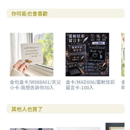
你可能也會喜歡
金句盒卡/W988A01/天父
盒卡/MAD006/雷射炫彩
金句
小卡-我想告訴你30入
留言卡-100入
時光
其他人也買了