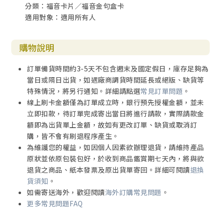
分類：福音卡片／福音金句盒卡
適用對象：適用所有人
購物說明
訂單備貨時間約3-5天不包含週末及國定假日，庫存足夠為
當日或隔日出貨，如遇廠商調貨時間延長或絕版、缺貨等
特殊情況，將另行通知。詳細請點選
常見訂單問題
。
線上刷卡金額僅為訂單成立時，銀行預先授權金額，並未
立即扣款，待訂單完成寄出當日將進行請款，實際請款金
額即為出貨單上金額，故如有更改訂單、缺貨或取消訂
購，皆不會有刷退程序產生。
為維護您的權益，如因個人因素欲辦理退貨，請維持產品
原狀並依原包裝包好，於收到商品鑑賞期七天內，將與欲
退貨之商品、紙本發票及原出貨單寄回。詳細可閱讀
退換
貨須知
。
如需寄送海外，歡迎閱讀
海外訂購常見問題
。
更多常見問題FAQ