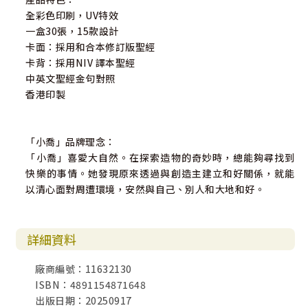
全彩色印刷，UV特效
一盒30張，15款設計
卡面：採用和合本修訂版聖經
卡背：採用NIV 譯本聖經
中英文聖經金句對照
香港印製
「小喬」品牌理念：
「小喬」喜愛大自然。在探索造物的奇妙時，總能夠尋找到
快樂的事情。她發現原來透過與創造主建立和好關係，就能
以清心面對周遭環境，安然與自己、別人和大地和好。
詳細資料
廠商編號：11632130
ISBN：4891154871648
出版日期：20250917