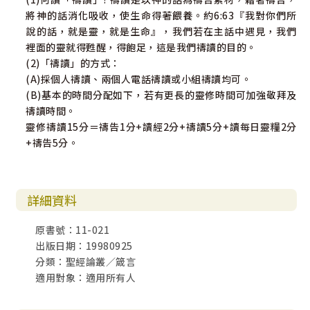
將神的話消化吸收，使生命得著餵養。約6:63『我對你們所
說的話，就是靈，就是生命』，我們若在主話中遇見，我們
裡面的靈就得甦醒，得飽足，這是我們禱讀的目的。
(2)「禱讀」的方式：
(A)採個人禱讀、兩個人電話禱讀或小組禱讀均可。
(B)基本的時間分配如下，若有更長的靈修時間可加強敬拜及
禱讀時間。
靈修禱讀15分＝禱告1分+讀經2分+禱讀5分+讀每日靈糧2分
+禱告5分。
詳細資料
原書號：11-021
出版日期：19980925
分類：聖經論叢／箴言
適用對象：適用所有人