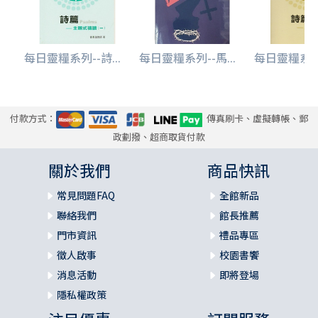
每日靈糧系列--詩...
每日靈糧系列--馬...
每日靈糧系列-
付款方式：
傳真刷卡、虛擬轉帳、郵
政劃撥、超商取貨付款
關於我們
商品快訊
常見問題FAQ
全館新品
聯絡我們
館長推薦
門市資訊
禮品專區
徵人啟事
校園書饗
消息活動
即將登場
隱私權政策