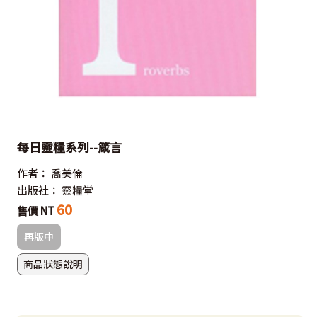
每日靈糧系列--箴言
作者：
喬美倫
出版社：
靈糧堂
60
售價 NT
再版中
商品狀態說明