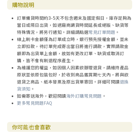
購物說明
訂單備貨時間約3-5天不包含週末及國定假日，庫存足夠為
當日或隔日出貨，如遇廠商調貨時間延長或絕版、缺貨等
特殊情況，將另行通知。詳細請點選
常見訂單問題
。
線上刷卡金額僅為訂單成立時，銀行預先授權金額，並未
立即扣款，待訂單完成寄出當日將進行請款，實際請款金
額即為出貨單上金額，故如有更改訂單、缺貨或取消訂
購，皆不會有刷退程序產生。
為維護您的權益，如因個人因素欲辦理退貨，請維持產品
原狀並依原包裝包好，於收到商品鑑賞期七天內，將與欲
退貨之商品、紙本發票及原出貨單寄回。詳細可閱讀
退換
貨須知
。
如需寄送海外，歡迎閱讀
海外訂購常見問題
。
更多常見問題FAQ
你可能也會喜歡