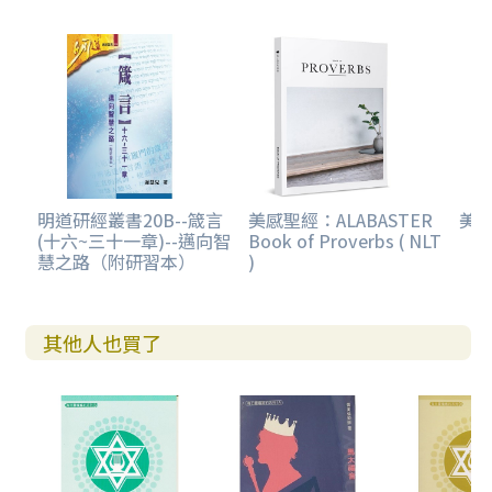
明道研經叢書20B--箴言
美感聖經：ALABASTER
美感
(十六~三十一章)--邁向智
Book of Proverbs ( NLT
慧之路（附研習本）
)
其他人也買了