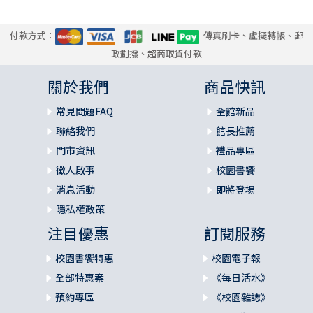
付款方式：
傳真刷卡、虛擬轉帳、郵
政劃撥、超商取貨付款
關於我們
商品快訊
常見問題FAQ
全館新品
聯絡我們
館長推薦
門市資訊
禮品專區
徵人啟事
校園書饗
消息活動
即將登場
隱私權政策
注目優惠
訂閱服務
校園書饗特惠
校園電子報
全部特惠案
《每日活水》
預約專區
《校園雜誌》