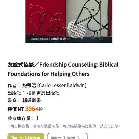
友誼式協談／Friendship Counseling: Biblical
Foundations for Helping Others
作者：
鮑蒂溫
(Carlo Lesser Baldwin)
出版社：
校園書房出版社
書系：
輔導叢書
396
特價 NT
440
參考庫存量：
1
(可訂購商品，若庫存數量不足，將於結帳後為您進貨，請安心訂購)
加入購物車
加入喜愛商品