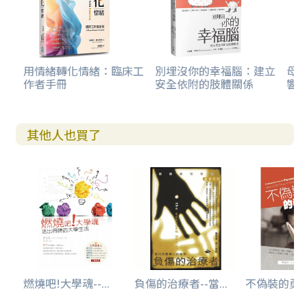
用情緒轉化情緒：臨床工
別埋沒你的幸福腦：建立
母親
作者手冊
安全依附的肢體關係
響走
其他人也買了
燃燒吧!大學魂--...
負傷的治療者--當...
不偽裝的勇