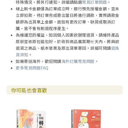
特殊情況，將另行通知。詳細請點選
常見訂單問題
。
線上刷卡金額僅為訂單成立時，銀行預先授權金額，並未
立即扣款，待訂單完成寄出當日將進行請款，實際請款金
額即為出貨單上金額，故如有更改訂單、缺貨或取消訂
購，皆不會有刷退程序產生。
為維護您的權益，如因個人因素欲辦理退貨，請維持產品
原狀並依原包裝包好，於收到商品鑑賞期七天內，將與欲
退貨之商品、紙本發票及原出貨單寄回。詳細可閱讀
退換
貨須知
。
如需寄送海外，歡迎閱讀
海外訂購常見問題
。
更多常見問題FAQ
你可能也會喜歡