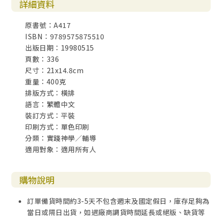
詳細資料
原書號：A417
ISBN：9789575875510
出版日期：19980515
頁數：336
尺寸：21x14.8cm
重量：400克
排版方式：橫排
語言：繁體中文
裝訂方式：平裝
印刷方式：單色印刷
分類：實踐神學／輔導
適用對象：適用所有人
購物說明
訂單備貨時間約3-5天不包含週末及國定假日，庫存足夠為
當日或隔日出貨，如遇廠商調貨時間延長或絕版、缺貨等