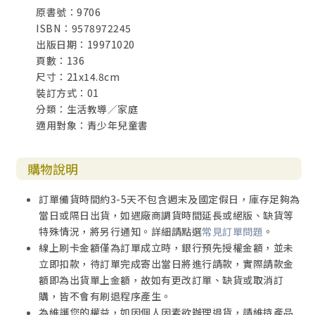
原書號：9706
ISBN：9578972245
出版日期：19971020
頁數：136
尺寸：21x14.8cm
裝訂方式：01
分類：生活教導／家庭
適用對象：青少年兒童書
購物說明
訂單備貨時間約3-5天不包含週末及國定假日，庫存足夠為
當日或隔日出貨，如遇廠商調貨時間延長或絕版、缺貨等
特殊情況，將另行通知。詳細請點選
常見訂單問題
。
線上刷卡金額僅為訂單成立時，銀行預先授權金額，並未
立即扣款，待訂單完成寄出當日將進行請款，實際請款金
額即為出貨單上金額，故如有更改訂單、缺貨或取消訂
購，皆不會有刷退程序產生。
為維護您的權益，如因個人因素欲辦理退貨，請維持產品