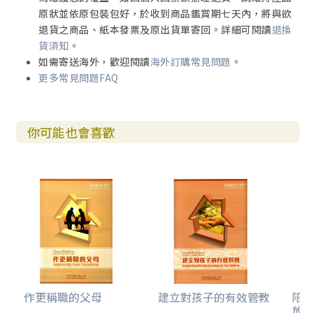
原狀並依原包裝包好，於收到商品鑑賞期七天內，將與欲
退貨之商品、紙本發票及原出貨單寄回。詳細可閱讀
退換
貨須知
。
如需寄送海外，歡迎閱讀
海外訂購常見問題
。
更多常見問題FAQ
你可能也會喜歡
作更稱職的父母
建立對孩子的有效管教
陪
放