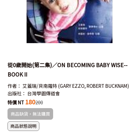
從0歲開始(第二集)／ON BECOMING BABY WISE--
BOOK II
作者：
艾蓋瑞/貝南羅特
(GARY EZZO, ROBERT BUCKNAM)
出版社：
台灣學園傳道會
180
特價 NT
200
商品缺貨，無法購買
商品狀態說明