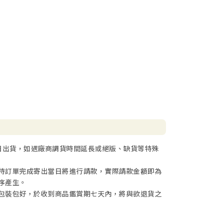
日出貨，如遇廠商調貨時間延長或絕版、缺貨等特殊
待訂單完成寄出當日將進行請款，實際請款金額即為
序產生。
包裝包好，於收到商品鑑賞期七天內，將與欲退貨之