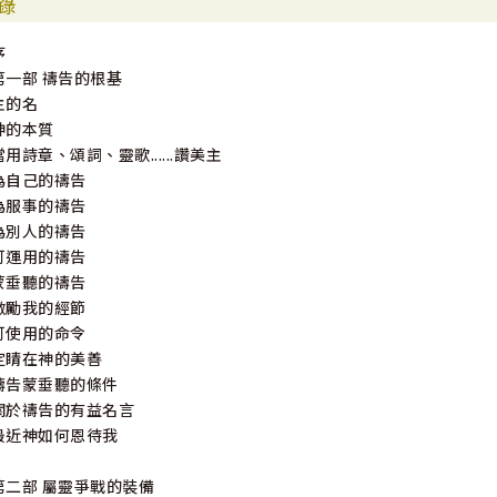
錄
序
第一部 禱告的根基
主的名
神的本質
當用詩章、頌詞、靈歌......讚美主
為自己的禱告
為服事的禱告
為別人的禱告
可運用的禱告
蒙垂聽的禱告
激勵我的經節
可使用的命令
定睛在神的美善
禱告蒙垂聽的條件
關於禱告的有益名言
最近神如何恩待我
第二部 屬靈爭戰的裝備