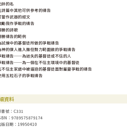
元帥的名
在詩篇中其他可供參考的禱告
可當作武器的經文
激勵我作爭戰的禱告
得勝的詩歌
得勝禱告的範例
為試煉中的基督徒所做的爭戰禱告
為神的僕人進入撒但勢力範圍做的爭戰禱告
爭戰禱告──為迷失的基督徒或不信的人
爭戰禱告──為一個在不信主環境中的基督徒
在不信主家庭中被逼迫的基督徒面對屬靈爭戰的禱告
使用五粒石子的爭戰禱告
細資料
原書號：C331
SBN：9789575879174
出版日期：19950410