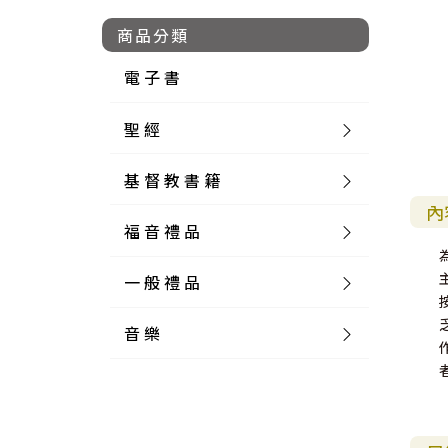
商品分類
電 子 書
聖 經
基 督 教 書 籍
新 舊 約 聖 經
內
福 音 禮 品
簡 體 聖 經
聖 經 論 叢
和 合 本
一 般 禮 品
英 文 聖 經
神 學 類
福 音 飾 品 配 件
和 合 本 標 點
參 考 書 工 具 書
音 樂
外 文 聖 經
實 踐 神 學
福 音 家 飾 用 品
一 般 卡 片
新 標 點 和 合 本
K J V
摩 西 五 經
系 統 神 學
福 音 項 鍊
讀 經 法
中 外 文 聖 經
教 會 歷 史
福 音 生 活 雜 貨
一 般 文 具
詩 本 樂 譜
和 合 本 修 訂 版
E S V
歷 史 書
神 、 創 造
宣 教 差 傳
福 音 耳 環 / 耳 夾
福 音 桌 飾 品
萬 用 卡
釋 經 法
創 世 記
註 釋 本 聖 經
生 命 造 就
福 音 食 器 廚 房
食 器 廚 房
C D
現 代 中 文 譯 本
G N B
和 合 本 / N I V
舊 約 註 釋
基 督
社 會 參 與
歷 史
福 音 手 環 / 手 鍊
福 音 布 軸 掛 畫
福 音 服 飾 布 品
貼 紙
日 記 . 筆 記
音 樂 叢 書
聖 經 概 論
出 埃 及 記
約 書 亞 記