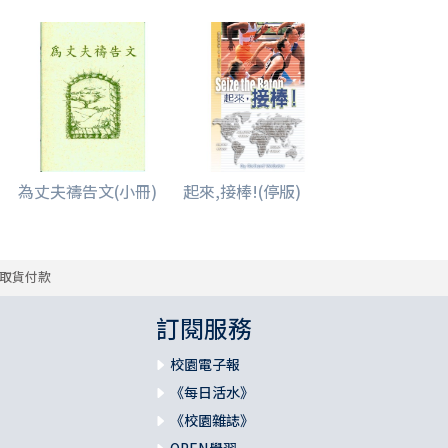
為丈夫禱告文(小冊)
起來,接棒!(停版)
取貨付款
訂閱服務
校園電子報
《每日活水》
《校園雜誌》
OPEN學習