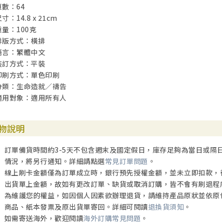
頁數：64
寸：14.8 x 21cm
重量：100克
排版方式：橫排
語言：繁體中文
裝訂方式：平裝
印刷方式：單色印刷
分類：生命造就／禱告
適用對象：適用所有人
物說明
訂單備貨時間約3-5天不包含週末及國定假日，庫存足夠為當日或隔
情況，將另行通知。詳細請點選
常見訂單問題
。
線上刷卡金額僅為訂單成立時，銀行預先授權金額，並未立即扣款，
出貨單上金額，故如有更改訂單、缺貨或取消訂購，皆不會有刷退程
為維護您的權益，如因個人因素欲辦理退貨，請維持產品原狀並依原
商品、紙本發票及原出貨單寄回。詳細可閱讀
退換貨須知
。
如需寄送海外，歡迎閱讀
海外訂購常見問題
。