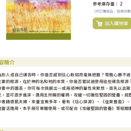
參考庫存量：
2
(可訂購商品，若庫存
加入購物車
容簡介
為別人或自己禱告時，你是否感到信心軟弱而毫無把握？常擔心勝不過
主要的根源，在於神的名和祂的本質。你是否嘗試過使用這些禱告根源
按書中的圖表，你可每次挑選出一或兩項神的屬性來默想，首先以此敬
乏，並可逐步進深，運用主所賜的權柄，攻破一切撒但堅固的營壘，經
作者魏德凱夫婦，來臺宣教多年，著有《信心探源》、《佳果豐盈》、
者靈活運用，本手冊可單獨使用，或可配合《攻破堅固的營壘》等相關