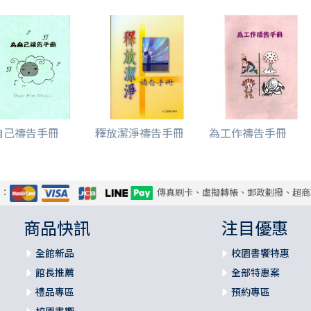
自己禱告手冊
釋放潔淨禱告手冊
為工作禱告手冊
式：
傳真刷卡、虛擬轉帳、郵政劃撥、超商
商品快訊
注目優惠
全館新品
校園書饗特惠
館長推薦
全部特惠案
禮品專區
預約專區
校園書饗