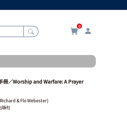
0
orship and Warfare: A Prayer
(Richard & Flo Webester)
出版社