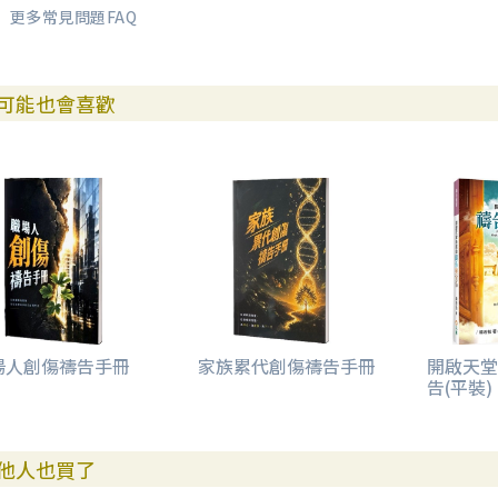
更多常見問題FAQ
可能也會喜歡
場人創傷禱告手冊
家族累代創傷禱告手冊
開啟天堂
告(平裝)
他人也買了