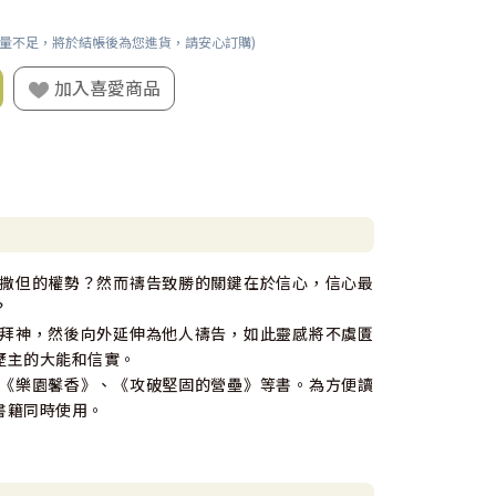
數量不足，將於結帳後為您進貨，請安心訂購)
加入喜愛商品
撒但的權勢？然而禱告致勝的關鍵在於信心，信心最
？
拜神，然後向外延伸為他人禱告，如此靈感將不虞匱
歷主的大能和信實。
《樂園馨香》、《攻破堅固的營壘》等書。為方便讀
書籍同時使用。