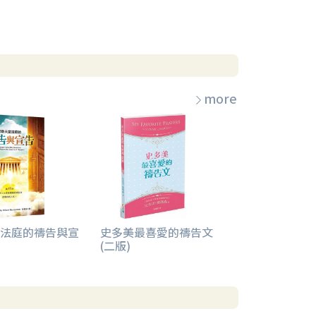
more
法庭的禱告與宣
史多美最喜愛的禱告文
(二版)