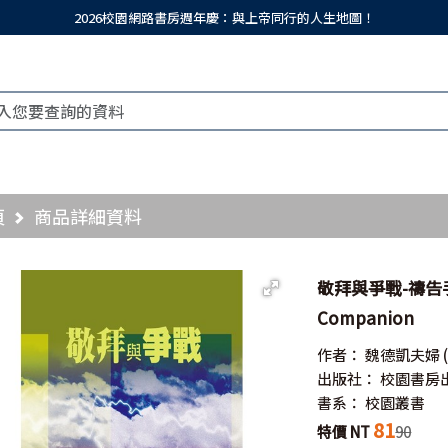
2026校園網路書房週年慶：與上帝同行的人生地圖！
頁
商品詳細資料
敬拜與爭戰-禱告手冊／W
Companion
作者：
魏德凱夫婦
出版社：
校園書房
書系：
校園叢書
81
特價 NT
90