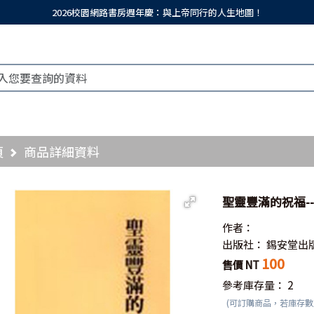
2026校園網路書房週年慶：與上帝同行的人生地圖！
頁
商品詳細資料
聖靈豐滿的祝福--
作者：
出版社：
錫安堂出
100
售價 NT
參考庫存量：
2
(可訂購商品，若庫存