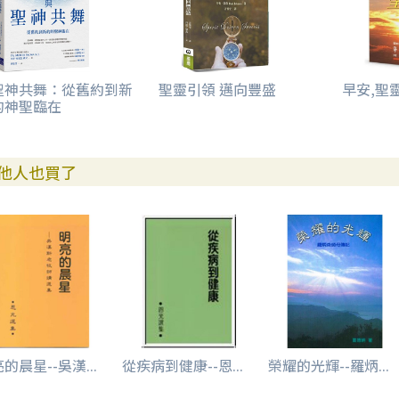
聖神共舞：從舊約到新
聖靈引領 邁向豐盛
早安,聖靈
的神聖臨在
他人也買了
的晨星--吳漢...
從疾病到健康--恩...
榮耀的光輝--羅炳...