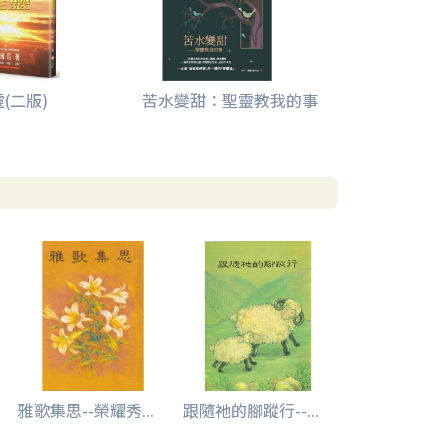
(二版)
苦水變甜：聖靈教我的事
雅歌集思--榮耀秀...
跟隨祂的腳蹤行--...