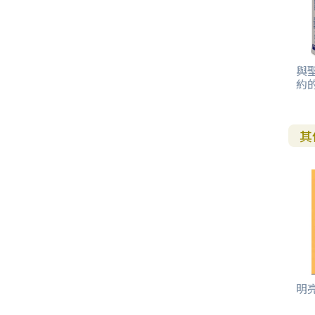
與
約
其
明亮