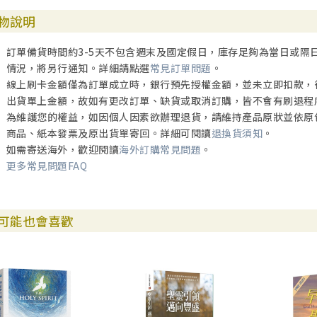
物說明
訂單備貨時間約3-5天不包含週末及國定假日，庫存足夠為當日或隔
情況，將另行通知。詳細請點選
常見訂單問題
。
線上刷卡金額僅為訂單成立時，銀行預先授權金額，並未立即扣款，
出貨單上金額，故如有更改訂單、缺貨或取消訂購，皆不會有刷退程
為維護您的權益，如因個人因素欲辦理退貨，請維持產品原狀並依原
商品、紙本發票及原出貨單寄回。詳細可閱讀
退換貨須知
。
如需寄送海外，歡迎閱讀
海外訂購常見問題
。
更多常見問題FAQ
可能也會喜歡