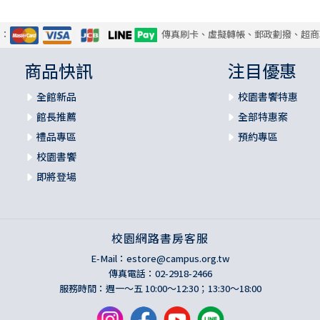
式：
傳真刷卡、虛擬轉帳、郵政劃撥、超商
商品快訊
注目優惠
全館新品
校園書饗特惠
館長推薦
全部特惠案
禮品專區
預約專區
校園書饗
即將登場
校園網路書房客服
E-Mail：
estore@campus.org.tw
傳真電話：02-2918-2466
服務時間：週一～五 10:00～12:30；13:30～18:00