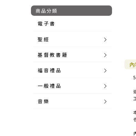
商品分類
電 子 書
聖 經
基 督 教 書 籍
新 舊 約 聖 經
內
福 音 禮 品
簡 體 聖 經
聖 經 論 叢
和 合 本
5
一 般 禮 品
英 文 聖 經
神 學 類
福 音 飾 品 配 件
和 合 本 標 點
參 考 書 工 具 書
音 樂
外 文 聖 經
實 踐 神 學
福 音 家 飾 用 品
一 般 卡 片
新 標 點 和 合 本
K J V
摩 西 五 經
系 統 神 學
福 音 項 鍊
讀 經 法
中 外 文 聖 經
教 會 歷 史
福 音 生 活 雜 貨
一 般 文 具
詩 本 樂 譜
和 合 本 修 訂 版
E S V
歷 史 書
神 、 創 造
宣 教 差 傳
福 音 耳 環 / 耳 夾
福 音 桌 飾 品
萬 用 卡
釋 經 法
創 世 記
註 釋 本 聖 經
生 命 造 就
福 音 食 器 廚 房
食 器 廚 房
C D
現 代 中 文 譯 本
G N B
和 合 本 / N I V
舊 約 註 釋
基 督
社 會 參 與
歷 史
福 音 手 環 / 手 鍊
福 音 布 軸 掛 畫
福 音 服 飾 布 品
貼 紙
日 記 . 筆 記
音 樂 叢 書
聖 經 概 論
出 埃 及 記
約 書 亞 記