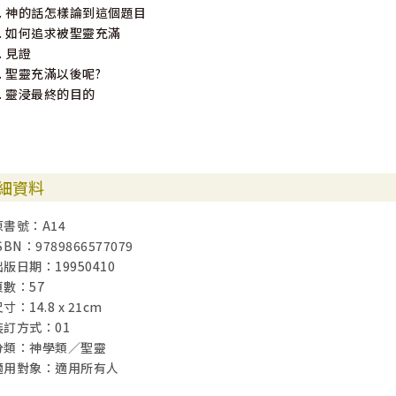
1. 神的話怎樣論到這個題目
2. 如何追求被聖靈充滿
. 見證
4. 聖靈充滿以後呢?
5. 靈浸最終的目的
細資料
原書號：A14
SBN：9789866577079
出版日期：19950410
頁數：57
寸：14.8 x 21cm
裝訂方式：01
分類：神學類／聖靈
適用對象：適用所有人