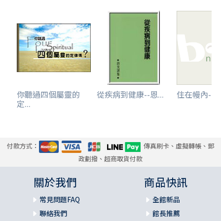
你聽過四個屬靈的
從疾病到健康--恩...
住在幔內--恩
定...
付款方式：
傳真刷卡、虛擬轉帳、郵
政劃撥、超商取貨付款
關於我們
商品快訊
常見問題FAQ
全館新品
聯絡我們
館長推薦