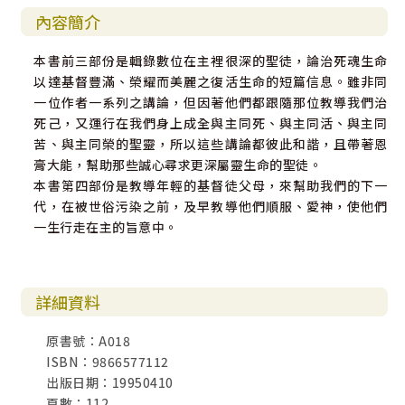
內容簡介
本書前三部份是輯錄數位在主裡很深的聖徒，論治死魂生命
以達基督豐滿、榮耀而美麗之復活生命的短篇信息。雖非同
一位作者一系列之講論，但因著他們都跟隨那位教導我們治
死己，又運行在我們身上成全與主同死、與主同活、與主同
苦、與主同榮的聖靈，所以這些講論都彼此和諧，且帶著恩
膏大能，幫助那些誠心尋求更深屬靈生命的聖徒。
本書第四部份是教導年輕的基督徒父母，來幫助我們的下一
代，在被世俗污染之前，及早教導他們順服、愛神，使他們
一生行走在主的旨意中。
詳細資料
原書號：A018
ISBN：9866577112
出版日期：19950410
頁數：112