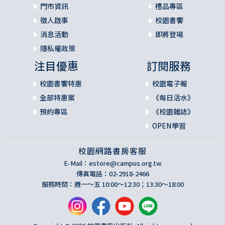
門市資訊
禮品專區
徵人啟事
校園書饗
消息活動
即將登場
隱私權政策
注目優惠
訂閱服務
校園書饗特惠
校園電子報
全部特惠案
《每日活水》
預約專區
《校園雜誌》
OPEN學習
校園網路書房客服
E-Mail：
estore@campus.org.tw
傳真電話：02-2918-2466
服務時間：週一～五 10:00～12:30；13:30～18:00