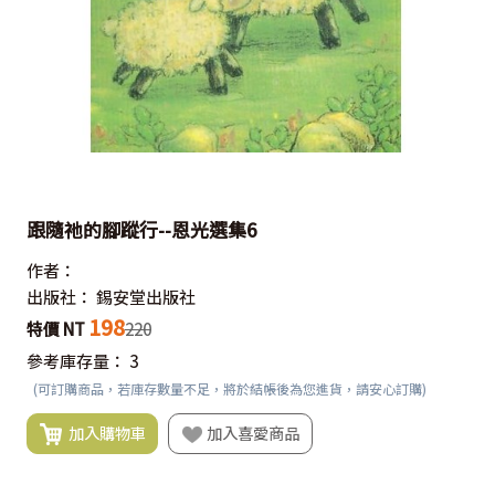
跟隨祂的腳蹤行--恩光選集6
作者：
出版社：
錫安堂出版社
198
特價 NT
220
參考庫存量：
3
(可訂購商品，若庫存數量不足，將於結帳後為您進貨，請安心訂購)
加入購物車
加入喜愛商品