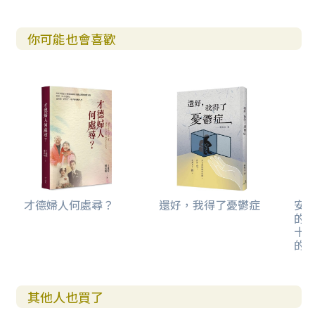
你可能也會喜歡
才德婦人何處尋？
還好，我得了憂鬱症
安
的
十
的
其他人也買了