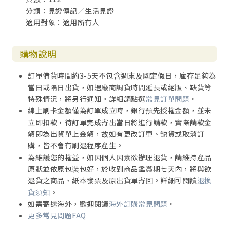
分類：見證傳記／生活見證
適用對象：適用所有人
購物說明
訂單備貨時間約3-5天不包含週末及國定假日，庫存足夠為
當日或隔日出貨，如遇廠商調貨時間延長或絕版、缺貨等
特殊情況，將另行通知。詳細請點選
常見訂單問題
。
線上刷卡金額僅為訂單成立時，銀行預先授權金額，並未
立即扣款，待訂單完成寄出當日將進行請款，實際請款金
額即為出貨單上金額，故如有更改訂單、缺貨或取消訂
購，皆不會有刷退程序產生。
為維護您的權益，如因個人因素欲辦理退貨，請維持產品
原狀並依原包裝包好，於收到商品鑑賞期七天內，將與欲
退貨之商品、紙本發票及原出貨單寄回。詳細可閱讀
退換
貨須知
。
如需寄送海外，歡迎閱讀
海外訂購常見問題
。
更多常見問題FAQ