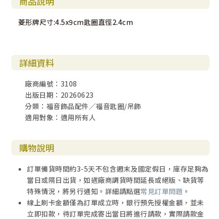
商品說明
菱形牌尺寸:4.5x9cm匙圈直徑2.4cm
詳細資料
廠商編號：3108
出版日期：20260623
分類：福音飾品配件／福音匙圈/吊飾
適用對象：適用所有人
購物說明
訂單備貨時間約3-5天不包含週末及國定假日，庫存足夠為
當日或隔日出貨，如遇廠商調貨時間延長或絕版、缺貨等
特殊情況，將另行通知。詳細請點選
常見訂單問題
。
線上刷卡金額僅為訂單成立時，銀行預先授權金額，並未
立即扣款，待訂單完成寄出當日將進行請款，實際請款金