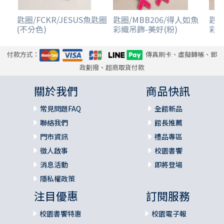
匙圈/FCKR/JESUS魚匙圈
匙圈/MBB206/得人如魚
匙圈
(不分色)
彩織吊飾-美好(粉)
彩織
付款方式：
傳真刷卡、虛擬轉帳、郵
政劃撥、超商取貨付款
關於我們
商品快訊
常見問題FAQ
全館新品
聯絡我們
館長推薦
門市資訊
禮品專區
徵人啟事
校園書饗
消息活動
即將登場
隱私權政策
注目優惠
訂閱服務
校園書饗特惠
校園電子報