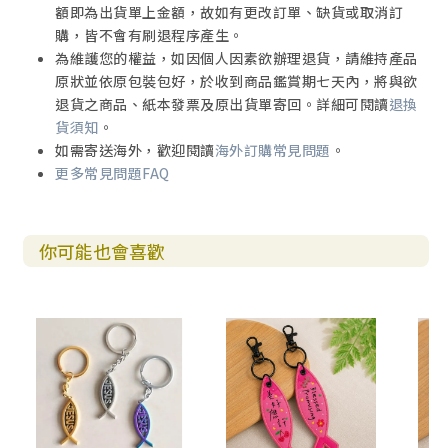
額即為出貨單上金額，故如有更改訂單、缺貨或取消訂
購，皆不會有刷退程序產生。
為維護您的權益，如因個人因素欲辦理退貨，請維持產品
原狀並依原包裝包好，於收到商品鑑賞期七天內，將與欲
退貨之商品、紙本發票及原出貨單寄回。詳細可閱讀
退換
貨須知
。
如需寄送海外，歡迎閱讀
海外訂購常見問題
。
更多常見問題FAQ
你可能也會喜歡