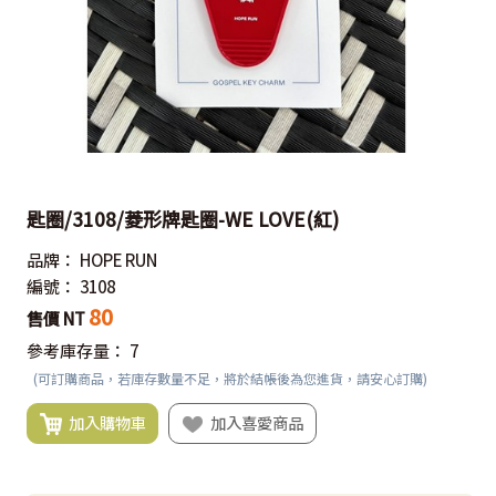
匙圈/3108/菱形牌匙圈-WE LOVE(紅)
品牌：
HOPE RUN
編號：
3108
80
售價 NT
參考庫存量：
7
(可訂購商品，若庫存數量不足，將於結帳後為您進貨，請安心訂購)
加入購物車
加入喜愛商品