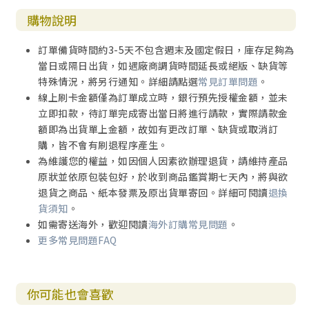
購物說明
訂單備貨時間約3-5天不包含週末及國定假日，庫存足夠為
當日或隔日出貨，如遇廠商調貨時間延長或絕版、缺貨等
特殊情況，將另行通知。詳細請點選
常見訂單問題
。
線上刷卡金額僅為訂單成立時，銀行預先授權金額，並未
立即扣款，待訂單完成寄出當日將進行請款，實際請款金
額即為出貨單上金額，故如有更改訂單、缺貨或取消訂
購，皆不會有刷退程序產生。
為維護您的權益，如因個人因素欲辦理退貨，請維持產品
原狀並依原包裝包好，於收到商品鑑賞期七天內，將與欲
退貨之商品、紙本發票及原出貨單寄回。詳細可閱讀
退換
貨須知
。
如需寄送海外，歡迎閱讀
海外訂購常見問題
。
更多常見問題FAQ
你可能也會喜歡