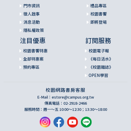
門市資訊
禮品專區
徵人啟事
校園書饗
消息活動
即將登場
隱私權政策
注目優惠
訂閱服務
校園書饗特惠
校園電子報
全部特惠案
《每日活水》
預約專區
《校園雜誌》
OPEN學習
校園網路書房客服
E-Mail：
estore@campus.org.tw
傳真電話：02-2918-2466
服務時間：週一～五 10:00～12:30；13:30～18:00