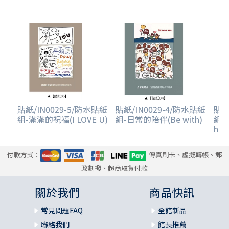
貼紙/IN0029-5/防水貼紙
貼紙/IN0029-4/防水貼紙
貼紙
組-滿滿的祝福(I LOVE U)
組-日常的陪伴(Be with)
組-
hol
付款方式：
傳真刷卡、虛擬轉帳、郵
政劃撥、超商取貨付款
關於我們
商品快訊
常見問題FAQ
全館新品
聯絡我們
館長推薦