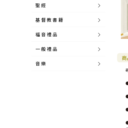
聖 經
基 督 教 書 籍
新 舊 約 聖 經
福 音 禮 品
簡 體 聖 經
聖 經 論 叢
和 合 本
一 般 禮 品
英 文 聖 經
神 學 類
福 音 飾 品 配 件
和 合 本 標 點
參 考 書 工 具 書
商
音 樂
外 文 聖 經
實 踐 神 學
福 音 家 飾 用 品
一 般 卡 片
新 標 點 和 合 本
K J V
摩 西 五 經
系 統 神 學
福 音 項 鍊
讀 經 法
中 外 文 聖 經
教 會 歷 史
福 音 生 活 雜 貨
一 般 文 具
詩 本 樂 譜
和 合 本 修 訂 版
E S V
歷 史 書
神 、 創 造
宣 教 差 傳
福 音 耳 環 / 耳 夾
福 音 桌 飾 品
萬 用 卡
釋 經 法
創 世 記
註 釋 本 聖 經
生 命 造 就
福 音 食 器 廚 房
食 器 廚 房
C D
現 代 中 文 譯 本
G N B
和 合 本 / N I V
舊 約 註 釋
基 督
社 會 參 與
歷 史
福 音 手 環 / 手 鍊
福 音 布 軸 掛 畫
福 音 服 飾 布 品
貼 紙
日 記 . 筆 記
音 樂 叢 書
聖 經 概 論
出 埃 及 記
約 書 亞 記
選 摘 本
見 證 傳 記
福 音 文 具
傢 俱 燈 飾
新 譯 本
其 他 英 文 聖 經
和 合 本 / N K J V
新 約 註 釋
聖 靈
教 牧
中 國 歷 史
初 信 造 就
福 音 戒 指
福 音 壁 掛 框 匾
福 音 鐘 錶 類
福 音 收 納 瓶 罐
明 信 片 . 書 籤
鉛 筆 袋 盒
杯 盤 壺 碗
詩 歌 本 譜
中 文 詩 歌 演 唱 C D
聖 經 史 地
利 未 記
士 師 記
福 音 佈 道
福 音 卡 片
新 漢 語 譯 本
新 標 點 和 合 本 / K J V
智 慧 詩 歌 書
救 恩
其 它 團 契
外 國 歷 史
禱 告
福 音 見 證
福 音 胸 針 / 別 針
福 音 相 框
福 音 磁 鐵
福 音 食 品 / 飲 品
福 音 資 料 夾 袋
筆 類
食 品
節 慶 樂 譜
外 文 詩 歌 演 唱 C D
聖 經 歷 史
民 數 記
路 得 記
輔 導
馬 克 杯 / 咖 啡 杯