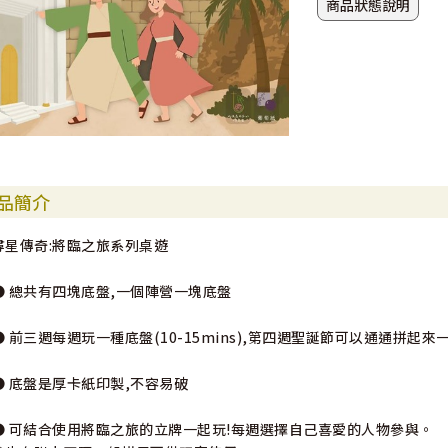
商品狀態說明
品簡介
尋星傳奇:將臨之旅系列桌遊
● 總共有四塊底盤,一個陣營一塊底盤
● 前三週每週玩一種底盤(10-15mins),第四週聖誕節可以通通拼起來一起玩
● 底盤是厚卡紙印製,不容易破
● 可結合使用將臨之旅的立牌一起玩!每週選擇自己喜愛的人物參與。