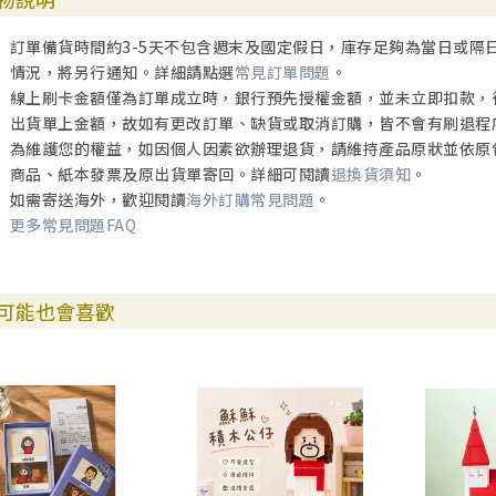
訂單備貨時間約3-5天不包含週末及國定假日，庫存足夠為當日或隔
情況，將另行通知。詳細請點選
常見訂單問題
。
線上刷卡金額僅為訂單成立時，銀行預先授權金額，並未立即扣款，
出貨單上金額，故如有更改訂單、缺貨或取消訂購，皆不會有刷退程
為維護您的權益，如因個人因素欲辦理退貨，請維持產品原狀並依原
商品、紙本發票及原出貨單寄回。詳細可閱讀
退換貨須知
。
如需寄送海外，歡迎閱讀
海外訂購常見問題
。
更多常見問題FAQ
可能也會喜歡