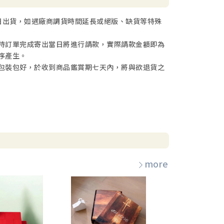
日出貨，如遇廠商調貨時間延長或絕版、缺貨等特殊
待訂單完成寄出當日將進行請款，實際請款金額即為
序產生。
包裝包好，於收到商品鑑賞期七天內，將與欲退貨之
more