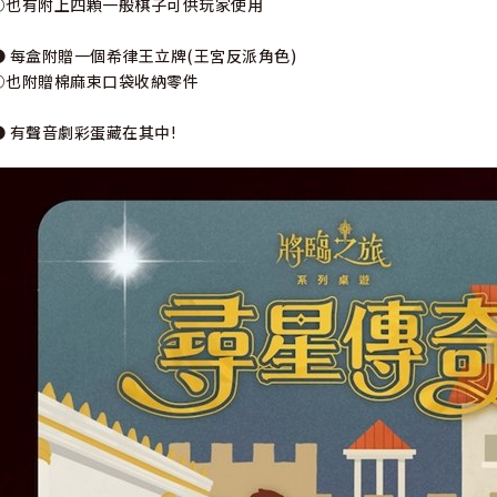
○也有附上四顆一般棋子可供玩家使用
● 每盒附贈一個希律王立牌(王宮反派角色)
○也附贈棉麻束口袋收納零件
● 有聲音劇彩蛋藏在其中!