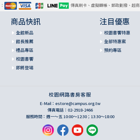
式：
傳真刷卡、虛擬轉帳、郵政劃撥、超商
商品快訊
注目優惠
全館新品
校園書饗特惠
館長推薦
全部特惠案
禮品專區
預約專區
校園書饗
即將登場
校園網路書房客服
E-Mail：
estore@campus.org.tw
傳真電話：02-2918-2466
服務時間：週一～五 10:00～12:30；13:30～18:00