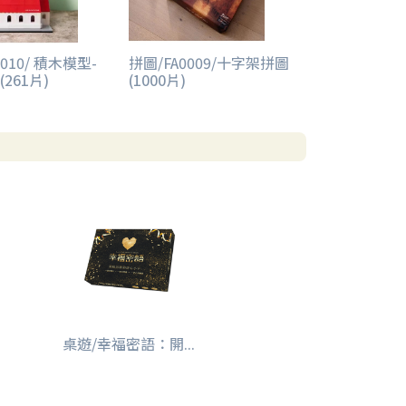
010/ 積木模型-
拼圖/FA0009/十字架拼圖
261片)
(1000片)
桌遊/幸福密語：開...