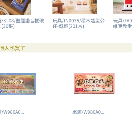
/3108/聖經諧音梗破
玩具/IN0035/積木造型公
玩具/FA0
(30張)
仔-穌穌(201片)
維克教堂(
他人也買了
/W980A0...
桌遊/W980A0...