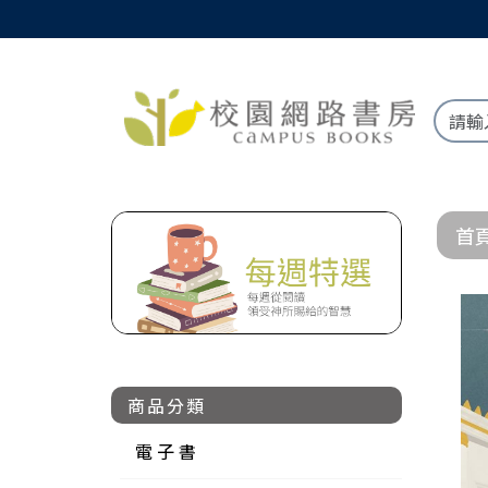
首
商品分類
電 子 書