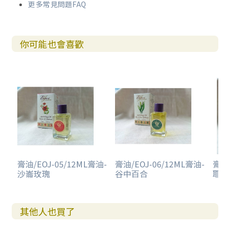
更多常見問題FAQ
你可能也會喜歡
膏油/EOJ-05/12ML膏油-
膏油/EOJ-06/12ML膏油-
膏油
沙崙玫瑰
谷中百合
耶
其他人也買了