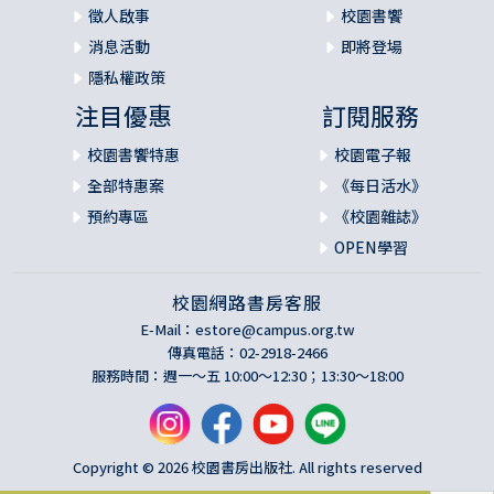
徵人啟事
校園書饗
消息活動
即將登場
隱私權政策
注目優惠
訂閱服務
校園書饗特惠
校園電子報
全部特惠案
《每日活水》
預約專區
《校園雜誌》
OPEN學習
校園網路書房客服
E-Mail：
estore@campus.org.tw
傳真電話：02-2918-2466
服務時間：週一～五 10:00～12:30；13:30～18:00
Copyright © 2026 校園書房出版社. All rights reserved