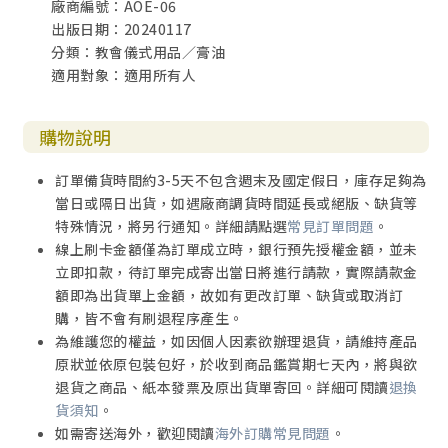
廠商編號：AOE-06
出版日期：20240117
分類：教會儀式用品／膏油
適用對象：適用所有人
購物說明
訂單備貨時間約3-5天不包含週末及國定假日，庫存足夠為
當日或隔日出貨，如遇廠商調貨時間延長或絕版、缺貨等
特殊情況，將另行通知。詳細請點選
常見訂單問題
。
線上刷卡金額僅為訂單成立時，銀行預先授權金額，並未
立即扣款，待訂單完成寄出當日將進行請款，實際請款金
額即為出貨單上金額，故如有更改訂單、缺貨或取消訂
購，皆不會有刷退程序產生。
為維護您的權益，如因個人因素欲辦理退貨，請維持產品
原狀並依原包裝包好，於收到商品鑑賞期七天內，將與欲
退貨之商品、紙本發票及原出貨單寄回。詳細可閱讀
退換
貨須知
。
如需寄送海外，歡迎閱讀
海外訂購常見問題
。