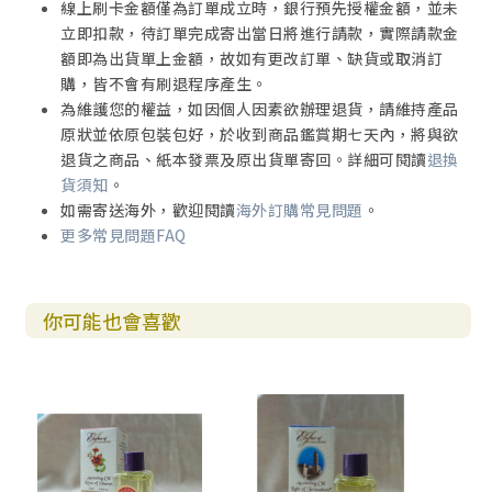
線上刷卡金額僅為訂單成立時，銀行預先授權金額，並未
立即扣款，待訂單完成寄出當日將進行請款，實際請款金
額即為出貨單上金額，故如有更改訂單、缺貨或取消訂
購，皆不會有刷退程序產生。
為維護您的權益，如因個人因素欲辦理退貨，請維持產品
原狀並依原包裝包好，於收到商品鑑賞期七天內，將與欲
退貨之商品、紙本發票及原出貨單寄回。詳細可閱讀
退換
貨須知
。
如需寄送海外，歡迎閱讀
海外訂購常見問題
。
更多常見問題FAQ
你可能也會喜歡