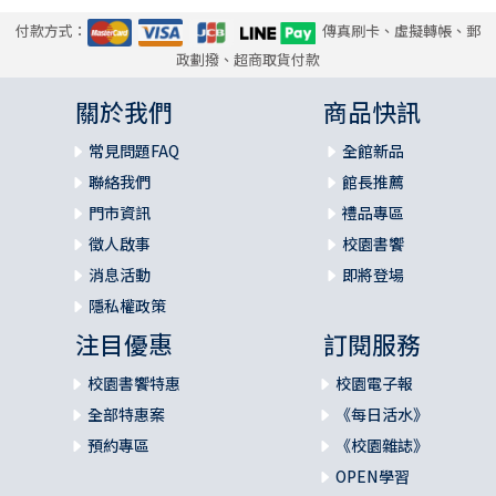
付款方式：
傳真刷卡、虛擬轉帳、郵
政劃撥、超商取貨付款
關於我們
商品快訊
常見問題FAQ
全館新品
聯絡我們
館長推薦
門市資訊
禮品專區
徵人啟事
校園書饗
消息活動
即將登場
隱私權政策
注目優惠
訂閱服務
校園書饗特惠
校園電子報
全部特惠案
《每日活水》
預約專區
《校園雜誌》
OPEN學習