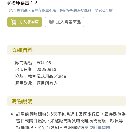
參考庫存量：
2
(可訂購商品，若庫存數量不足，將於結帳後為您進貨，請安心訂購)
加入購物車
加入喜愛商品
詳細資料
廠商編號：EOJ-06
出版日期：20250818
分類：教會儀式用品／膏油
適用對象：適用所有人
購物說明
訂單備貨時間約3-5天不包含週末及國定假日，庫存足夠為
當日或隔日出貨，如遇廠商調貨時間延長或絕版、缺貨等
特殊情況，將另行通知。詳細請點選
常見訂單問題
。