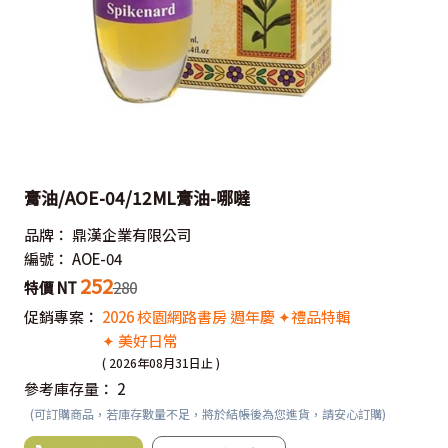
膏油/AOE-04/12ML膏油-哪噠
品牌：
鼎漢企業有限公司
編號：
AOE-04
252
特價 NT
280
促銷專案：
2026 校園網路書房 週年慶 ✦禮品特輯
✦ 美好日常
( 2026年08月31日止 )
參考庫存量：
2
(可訂購商品，若庫存數量不足，將於結帳後為您進貨，請安心訂購)