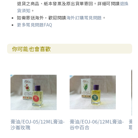
退貨之商品、紙本發票及原出貨單寄回。詳細可閱讀
退換
貨須知
。
如需寄送海外，歡迎閱讀
海外訂購常見問題
。
更多常見問題FAQ
你可能也會喜歡
膏油/EOJ-05/12ML膏油-
膏油/EOJ-06/12ML膏油-
膏油
沙崙玫瑰
谷中百合
耶