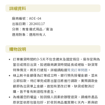
詳細資料
廠商編號：AOE-04
出版日期：20240117
分類：教會儀式用品／膏油
適用對象：適用所有人
購物說明
訂單備貨時間約3-5天不包含週末及國定假日，庫存足夠為
當日或隔日出貨，如遇廠商調貨時間延長或絕版、缺貨等
特殊情況，將另行通知。詳細請點選
常見訂單問題
。
線上刷卡金額僅為訂單成立時，銀行預先授權金額，並未
立即扣款，待訂單完成寄出當日將進行請款，實際請款金
額即為出貨單上金額，故如有更改訂單、缺貨或取消訂
購，皆不會有刷退程序產生。
為維護您的權益，如因個人因素欲辦理退貨，請維持產品
原狀並依原包裝包好，於收到商品鑑賞期七天內，將與欲