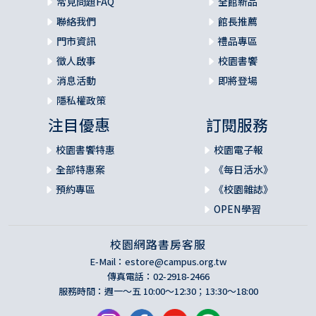
常見問題FAQ
全館新品
聯絡我們
館長推薦
門市資訊
禮品專區
徵人啟事
校園書饗
消息活動
即將登場
隱私權政策
注目優惠
訂閱服務
校園書饗特惠
校園電子報
全部特惠案
《每日活水》
預約專區
《校園雜誌》
OPEN學習
校園網路書房客服
E-Mail：
estore@campus.org.tw
傳真電話：02-2918-2466
服務時間：週一～五 10:00～12:30；13:30～18:00