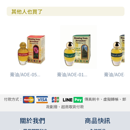
其他人也買了
膏油/AOE-05...
膏油/AOE-01...
膏油/AOE-09.
付款方式：
傳真刷卡、虛擬轉帳、郵
政劃撥、超商取貨付款
關於我們
商品快訊