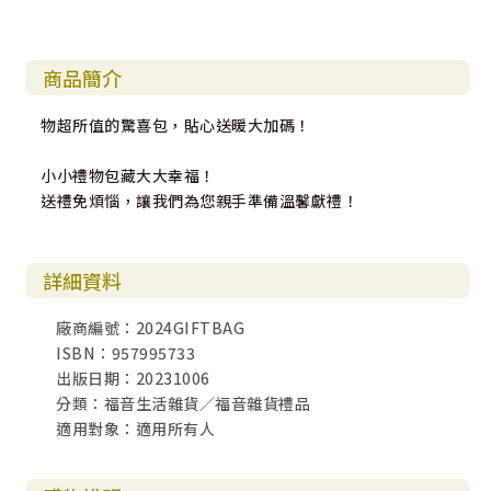
商品簡介
物超所值的驚喜包，貼心送暖大加碼！
小小禮物包藏大大幸福！
送禮免煩惱，讓我們為您親手準備溫馨獻禮！
詳細資料
廠商編號：2024GIFTBAG
ISBN：957995733
出版日期：20231006
分類：福音生活雜貨／福音雜貨禮品
適用對象：適用所有人