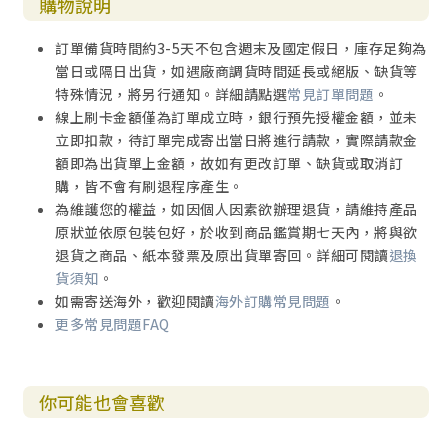
購物說明
訂單備貨時間約3-5天不包含週末及國定假日，庫存足夠為
當日或隔日出貨，如遇廠商調貨時間延長或絕版、缺貨等
特殊情況，將另行通知。詳細請點選
常見訂單問題
。
線上刷卡金額僅為訂單成立時，銀行預先授權金額，並未
立即扣款，待訂單完成寄出當日將進行請款，實際請款金
額即為出貨單上金額，故如有更改訂單、缺貨或取消訂
購，皆不會有刷退程序產生。
為維護您的權益，如因個人因素欲辦理退貨，請維持產品
原狀並依原包裝包好，於收到商品鑑賞期七天內，將與欲
退貨之商品、紙本發票及原出貨單寄回。詳細可閱讀
退換
貨須知
。
如需寄送海外，歡迎閱讀
海外訂購常見問題
。
更多常見問題FAQ
你可能也會喜歡