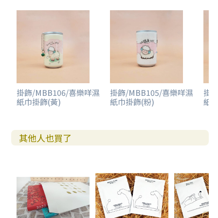
掛飾/MBB106/喜樂咩濕
掛飾/MBB105/喜樂咩濕
掛飾
紙巾掛飾(黃)
紙巾掛飾(粉)
紙巾
其他人也買了