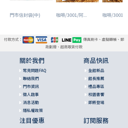
門市信封袋(中)
咖啡/3001/阿...
咖啡/3001/阿
付款方式：
傳真刷卡、虛擬轉帳、郵
政劃撥、超商取貨付款
關於我們
商品快訊
常見問題FAQ
全館新品
聯絡我們
館長推薦
門市資訊
禮品專區
徵人啟事
校園書饗
消息活動
即將登場
隱私權政策
注目優惠
訂閱服務