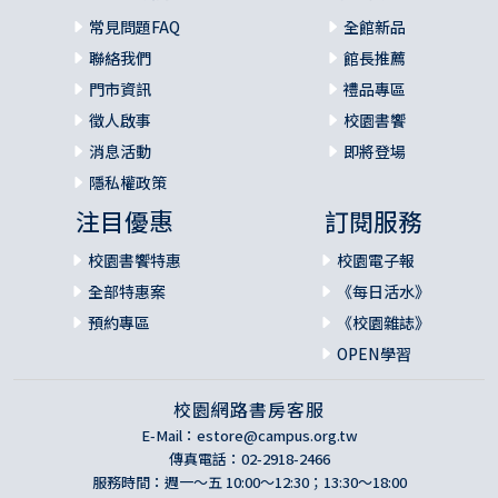
常見問題FAQ
全館新品
聯絡我們
館長推薦
門市資訊
禮品專區
徵人啟事
校園書饗
消息活動
即將登場
隱私權政策
注目優惠
訂閱服務
校園書饗特惠
校園電子報
全部特惠案
《每日活水》
預約專區
《校園雜誌》
OPEN學習
校園網路書房客服
E-Mail：
estore@campus.org.tw
傳真電話：02-2918-2466
服務時間：週一～五 10:00～12:30；13:30～18:00