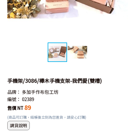
手機架/3086/櫸木手機支架-我們愛(雙槽)
品牌：
多加手作布包工坊
編號：
02389
89
售價 NT
(商品可訂購，結帳後立刻為您進貨，請安心訂購)
調貨說明