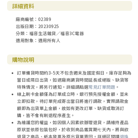
詳細資料
廠商編號：02389
出版日期：20230925
分類：福音生活雜貨／福音3C電器
適用對象：適用所有人
購物說明
訂單備貨時間約3-5天不包含週末及國定假日，庫存足夠為
當日或隔日出貨，如遇廠商調貨時間延長或絕版、缺貨等
特殊情況，將另行通知。詳細請點選
常見訂單問題
。
線上刷卡金額僅為訂單成立時，銀行預先授權金額，並未
立即扣款，待訂單完成寄出當日將進行請款，實際請款金
額即為出貨單上金額，故如有更改訂單、缺貨或取消訂
購，皆不會有刷退程序產生。
為維護您的權益，如因個人因素欲辦理退貨，請維持產品
原狀並依原包裝包好，於收到商品鑑賞期七天內，將與欲
退貨之商品、紙本發票及原出貨單寄回。詳細可閱讀
退換