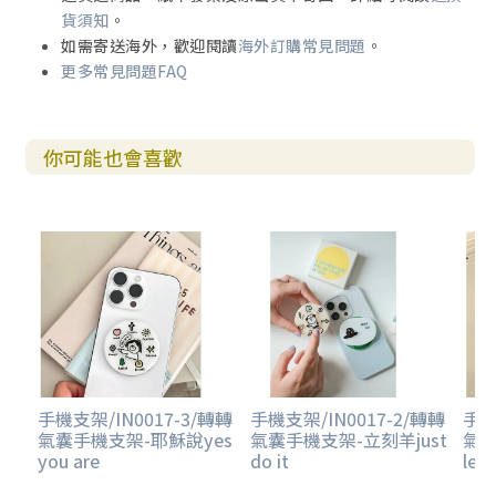
貨須知
。
如需寄送海外，歡迎閱讀
海外訂購常見問題
。
更多常見問題FAQ
你可能也會喜歡
手機支架/IN0017-3/轉轉
手機支架/IN0017-2/轉轉
手機
氣囊手機支架-耶穌說yes
氣囊手機支架-立刻羊just
氣
you are
do it
let'