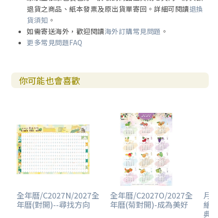
退貨之商品、紙本發票及原出貨單寄回。詳細可閱讀
退換
貨須知
。
如需寄送海外，歡迎閱讀
海外訂購常見問題
。
更多常見問題FAQ
你可能也會喜歡
全年曆/C2027N/2027全
全年曆/C2027O/2027全
月計
年曆(對開)--尋找方向
年曆(菊對開)-成為美好
繪經
典