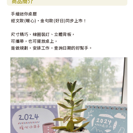
商品簡介
手繪迷你桌曆
經文款(暖心)・金句款(好日)同步上市！
尺寸精巧、線圈裝訂、立體背板，
可攜帶，也可擺放桌上，
是做規劃・安排工作・查詢日期的好幫手。