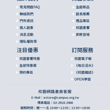
常見問題FAQ
全館新品
聯絡我們
館長推薦
門市資訊
禮品專區
徵人啟事
校園書饗
消息活動
即將登場
隱私權政策
注目優惠
訂閱服務
校園書饗特惠
校園電子報
全部特惠案
《每日活水》
預約專區
《校園雜誌》
OPEN學習
校園網路書房客服
E-Mail：
estore@campus.org.tw
傳真電話：02-2918-2466
服務時間：週一～五 10:00～12:30；13:30～18:00