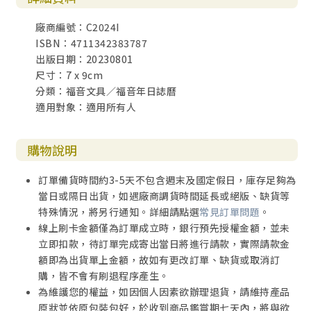
廠商編號：C2024I
ISBN：4711342383787
出版日期：20230801
尺寸：7 x 9cm
分類：福音文具／福音年日誌曆
適用對象：適用所有人
購物說明
訂單備貨時間約3-5天不包含週末及國定假日，庫存足夠為
當日或隔日出貨，如遇廠商調貨時間延長或絕版、缺貨等
特殊情況，將另行通知。詳細請點選
常見訂單問題
。
線上刷卡金額僅為訂單成立時，銀行預先授權金額，並未
立即扣款，待訂單完成寄出當日將進行請款，實際請款金
額即為出貨單上金額，故如有更改訂單、缺貨或取消訂
購，皆不會有刷退程序產生。
為維護您的權益，如因個人因素欲辦理退貨，請維持產品
原狀並依原包裝包好，於收到商品鑑賞期七天內，將與欲