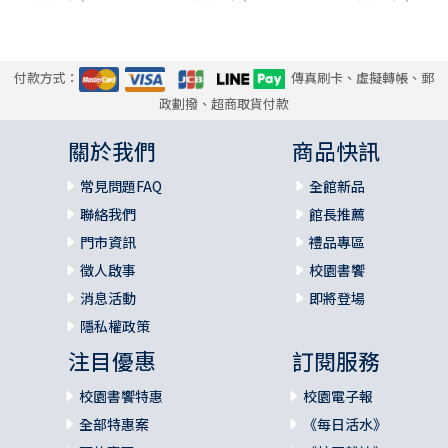
付款方式：
傳真刷卡、虛擬轉帳、郵
政劃撥、超商取貨付款
關於我們
商品快訊
常見問題FAQ
全館新品
聯絡我們
館長推薦
門市資訊
禮品專區
徵人啟事
校園書饗
消息活動
即將登場
隱私權政策
注目優惠
訂閱服務
校園書饗特惠
校園電子報
全部特惠案
《每日活水》