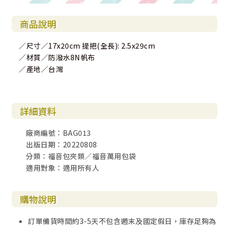
商品說明
／尺寸／17x20cm 提把(全長): 2.5x29cm
／材質／防潑水8N帆布
／產地／台灣
詳細資料
廠商編號：BAG013
出版日期：20220808
分類：福音包夾類／福音萬用包袋
適用對象：適用所有人
購物說明
訂單備貨時間約3-5天不包含週末及國定假日，庫存足夠為