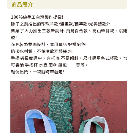
商品簡介
100%純手工台灣製作提袋!
除了之前推出的珍珠羊款/漫畫款/標竿款/光與鹽款外
樂菓子大力推出三款新設計-飛鳥百合款、高山舉目款、跳繩
款!
花色皆為雙面設計，實用單品 好搭配色!
防潑水材質，不怕冷飲弄髒袋身!
手提袋長度適中，有托底 不易傾斜，尺寸適用各式杯款，也
可容納 手搖杯 水壺 雨傘 錢包……等等。
輕便出門，一袋隨時帶著走!