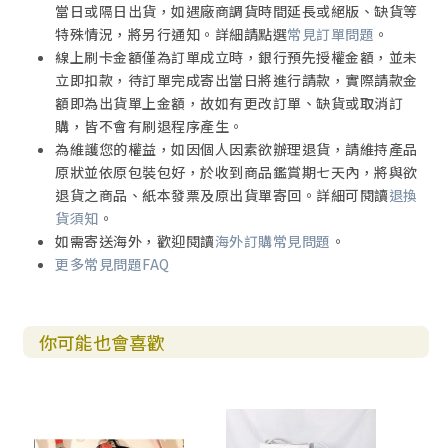
當日或隔日出貨，如遇廠商調貨時間延長或絕版、缺貨等
特殊情況，將另行通知。詳細請點選
常見訂單問題
。
線上刷卡金額僅為訂單成立時，銀行預先授權金額，並未
立即扣款，待訂單完成寄出當日將進行請款，實際請款金
額即為出貨單上金額，故如有更改訂單、缺貨或取消訂
購，皆不會有刷退程序產生。
為維護您的權益，如因個人因素欲辦理退貨，請維持產品
原狀並依原包裝包好，於收到商品鑑賞期七天內，將與欲
退貨之商品、紙本發票及原出貨單寄回。詳細可閱讀
退換
貨須知
。
如需寄送海外，歡迎閱讀
海外訂購常見問題
。
更多常見問題FAQ
你可能也會喜歡