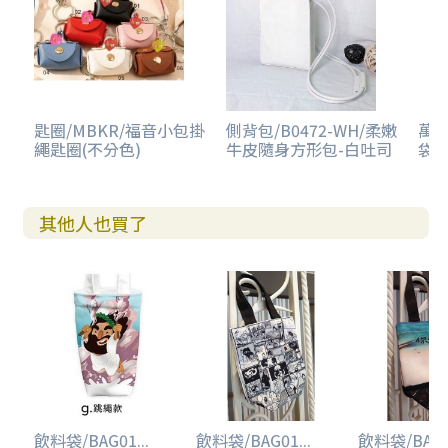
匙圈/MBKR/福音小包掛
側背包/B0472-WH/柔嫩
萬用
繩匙圈(不分色)
牛皮隨身方形包-白吐司
袋-
其他人也買了
飲料袋/BAG01...
飲料袋/BAG01...
飲料袋/BAG00