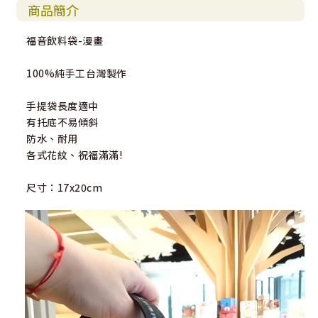
商品簡介
福音飲料袋-漫畫
100%純手工台灣製作
手提袋長度適中
有托底不易傾斜
防水、耐用
各式花紋、祝福滿滿!
尺寸：17x20cm