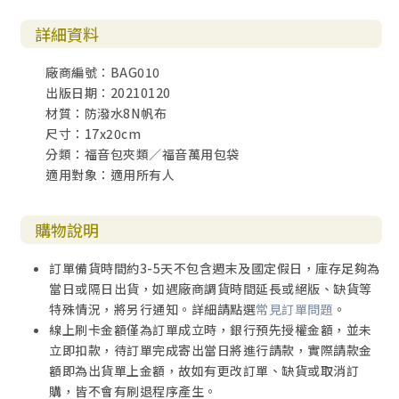
詳細資料
廠商編號：BAG010
出版日期：20210120
材質：防潑水8N帆布
尺寸：17x20cm
分類：福音包夾類／福音萬用包袋
適用對象：適用所有人
購物說明
訂單備貨時間約3-5天不包含週末及國定假日，庫存足夠為
當日或隔日出貨，如遇廠商調貨時間延長或絕版、缺貨等
特殊情況，將另行通知。詳細請點選
常見訂單問題
。
線上刷卡金額僅為訂單成立時，銀行預先授權金額，並未
立即扣款，待訂單完成寄出當日將進行請款，實際請款金
額即為出貨單上金額，故如有更改訂單、缺貨或取消訂
購，皆不會有刷退程序產生。