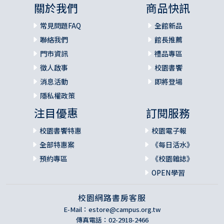
關於我們
商品快訊
常見問題FAQ
全館新品
聯絡我們
館長推薦
門市資訊
禮品專區
徵人啟事
校園書饗
消息活動
即將登場
隱私權政策
注目優惠
訂閱服務
校園書饗特惠
校園電子報
全部特惠案
《每日活水》
預約專區
《校園雜誌》
OPEN學習
校園網路書房客服
E-Mail：
estore@campus.org.tw
傳真電話：02-2918-2466