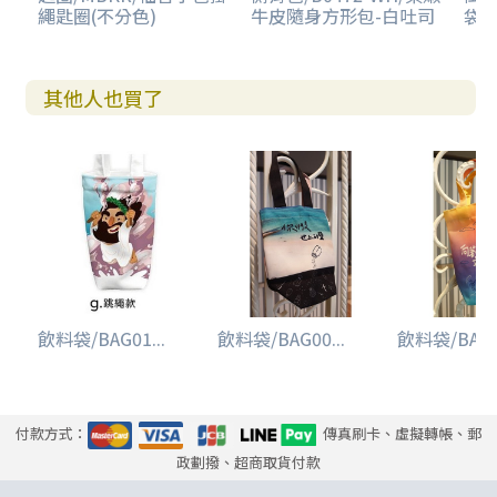
繩匙圈(不分色)
牛皮隨身方形包-白吐司
袋-
其他人也買了
飲料袋/BAG01...
飲料袋/BAG00...
飲料袋/BAG00
付款方式：
傳真刷卡、虛擬轉帳、郵
政劃撥、超商取貨付款