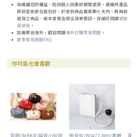
為維護您的權益，如因個人因素欲辦理退貨，請維持產品
原狀並依原包裝包好，於收到商品鑑賞期七天內，將與欲
退貨之商品、紙本發票及原出貨單寄回。詳細可閱讀
退換
貨須知
。
如需寄送海外，歡迎閱讀
海外訂購常見問題
。
更多常見問題FAQ
你可能也會喜歡
匙圈/MBKR/福音小包掛
側背包/B0472-WH/柔嫩
萬用