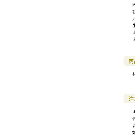
其 他 中 外 文 聖 經
新 約 歷 史 書
青 少 年
靈 恩
研 經 材 料
詩 、 散 文
福 音 包 裝 用 品
聖 經 故 事
約 拿 書
約 翰 福 音
加 拉 太 書
雅 各 書
啟 示 錄
信 徒 神 學
福 音 明 信 片 . 書 籤
成 人
教 育
兒 童 教 材
劇 本 遊 戲
福 音 文 具 雜 貨
聖 經 神 學
彌 迦 書
以 弗 所 書
彼 得 前 書
使 徒 行 傳
靈 界
福 音 季 節 卡
職 業
文 字 工 作
青 少 年 教 材
兒 童 故 事 C D
偽 經 次 經
那 鴻 書
腓 立 比 書
彼 得 後 書
福 音 小 禮 卡
特 殊 問 題
小 組 教 會
幼 稚 教 材
畫 冊
哈 巴 谷 書
歌 羅 西 書
約 翰 壹 、 貳 、 參 書
其 他 福 音 卡 片
商
生 活 教 導
成 人 教 材
西 番 雅 書
帖 撒 羅 尼 迦 前 後
猶 大 書
主 日 學 教 材
哈 該 書
提 摩 太 前 後
歸 納 法 研 經
撒 迦 利 亞 書
提 多 書
注
紙 品
瑪 拉 基 書
腓 利 門 書
教 牧 書 信