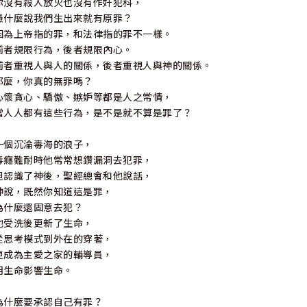
你沒有殺人放火也沒有作奸犯科，
憑什麼說我們生出來就有原罪？
因為上帝指的罪，和法律指的罪不一樣。
前者規限行為，後者規限內心。
前者重視人與人的關係，後者重視人與神的關係。
那麼，你真的無罪嗎？
心懷貪心、驕傲、嫉妒等都是人之常情，
當人人都有這些行為，是不是就不算是罪了？
一個沉淪毒海的浪子，
毒癮難耐時他常常想鑽漏洞去犯罪，
但認識了神後，聖經總會和他說話，
神說，既然你知道這是罪，
為什麼還固意去犯？
他受洗後更新了生命，
從思考模式到外在的穿著，
更成為主愛之家的輔導員，
用生命影響生命。
為什麼要承認自己有罪？