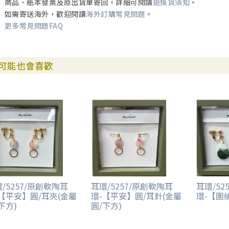
商品、紙本發票及原出貨單寄回。詳細可閱讀
退換貨須知
。
如需寄送海外，歡迎閱讀
海外訂購常見問題
。
更多常見問題FAQ
可能也會喜歡
/5257/原創軟陶耳
耳環/5257/原創軟陶耳
耳環/52
-【平安】圓/耳夾(金屬
環-【平安】圓/耳針(金屬
環-【圍
下方)
圓/下方)