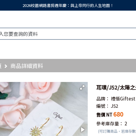
2026校園網路書房週年慶：與上帝同行的人生地圖！
頁
商品詳細資料
耳環/J52/太陽之
品牌：
禮悟Giftest
編號：
J52
680
售價 NT
參考庫存量：
2
(可訂購商品，若庫存