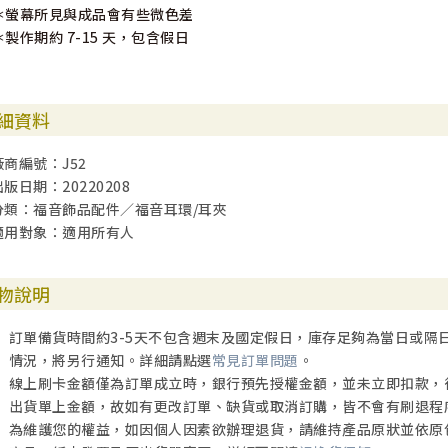
＊螢幕所見與成品會有些微色差
＊製作期約 7-15 天，包含假日
細資料
廠商編號：J52
出版日期：20220208
分類：福音飾品配件／福音耳環/耳夾
適用對象：適用所有人
物說明
訂單備貨時間約3-5天不包含週末及國定假日，庫存足夠為當日或隔
情況，將另行通知。詳細請點選
常見訂單問題
。
線上刷卡金額僅為訂單成立時，銀行預先授權金額，並未立即扣款，
出貨單上金額，故如有更改訂單、缺貨或取消訂購，皆不會有刷退程
為維護您的權益，如因個人因素欲辦理退貨，請維持產品原狀並依原