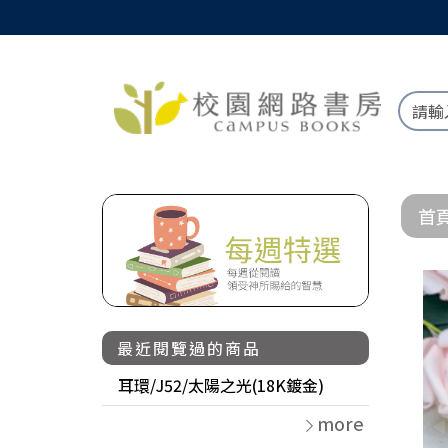
首
最近閱覽過的商品
耳環/J52/太陽之光(18K鍍金)
more