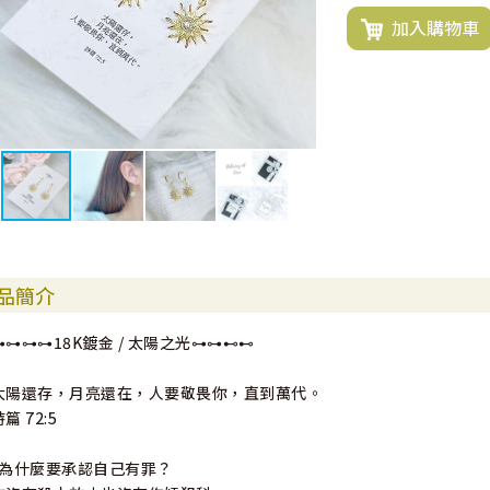
加入購物車
品簡介
⊶⊶⊶⊶18K鍍金 / 太陽之光⊶⊶⊷⊷
太陽還存，月亮還在，人要敬畏你，直到萬代。
篇 72:5
"為什麼要承認自己有罪？