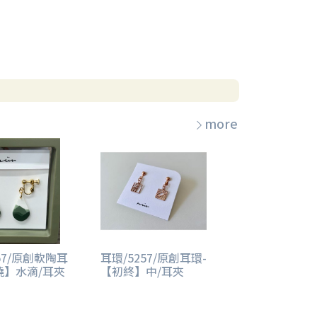
more
57/原創軟陶耳
耳環/5257/原創耳環-
繞】水滴/耳夾
【初終】中/耳夾