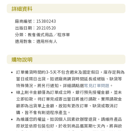
詳細資料
廠商編號：15380243
出版日期：20210520
分類：教會儀式用品／程序單
適用對象：適用所有人
購物說明
訂單備貨時間約3-5天不包含週末及國定假日，庫存足夠為
當日或隔日出貨，如遇廠商調貨時間延長或絕版、缺貨等
特殊情況，將另行通知。詳細請點選
常見訂單問題
。
線上刷卡金額僅為訂單成立時，銀行預先授權金額，並未
立即扣款，待訂單完成寄出當日將進行請款，實際請款金
額即為出貨單上金額，故如有更改訂單、缺貨或取消訂
購，皆不會有刷退程序產生。
為維護您的權益，如因個人因素欲辦理退貨，請維持產品
原狀並依原包裝包好，於收到商品鑑賞期七天內，將與欲