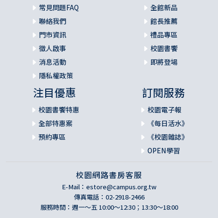
常見問題FAQ
全館新品
聯絡我們
館長推薦
門市資訊
禮品專區
徵人啟事
校園書饗
消息活動
即將登場
隱私權政策
注目優惠
訂閱服務
校園書饗特惠
校園電子報
全部特惠案
《每日活水》
預約專區
《校園雜誌》
OPEN學習
校園網路書房客服
E-Mail：
estore@campus.org.tw
傳真電話：02-2918-2466
服務時間：週一～五 10:00～12:30；13:30～18:00