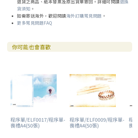
退貨之商品、紙本發票及原出貨單寄回。詳細可閱讀
退換
貨須知
。
如需寄送海外，歡迎閱讀
海外訂購常見問題
。
更多常見問題FAQ
你可能也會喜歡
程序單/ELF0017/程序單-
程序單/ELF0009/程序單-
程序
喪禮A4(50張)
喪禮A4(50張)
喪禮