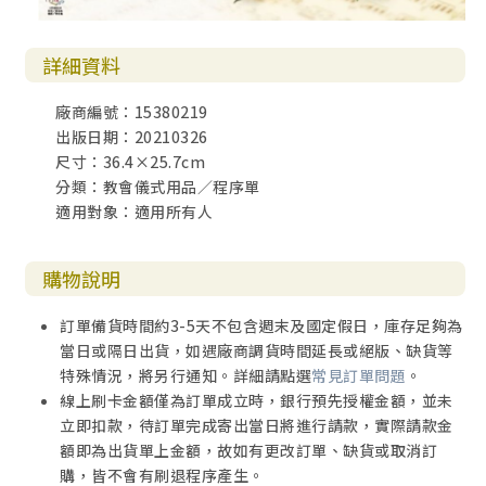
詳細資料
廠商編號：15380219
出版日期：20210326
尺寸：36.4×25.7cm
分類：教會儀式用品／程序單
適用對象：適用所有人
購物說明
訂單備貨時間約3-5天不包含週末及國定假日，庫存足夠為
當日或隔日出貨，如遇廠商調貨時間延長或絕版、缺貨等
特殊情況，將另行通知。詳細請點選
常見訂單問題
。
線上刷卡金額僅為訂單成立時，銀行預先授權金額，並未
立即扣款，待訂單完成寄出當日將進行請款，實際請款金
額即為出貨單上金額，故如有更改訂單、缺貨或取消訂
購，皆不會有刷退程序產生。