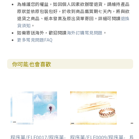
為維護您的權益，如因個人因素欲辦理退貨，請維持產品
原狀並依原包裝包好，於收到商品鑑賞期七天內，將與欲
退貨之商品、紙本發票及原出貨單寄回。詳細可閱讀
退換
貨須知
。
如需寄送海外，歡迎閱讀
海外訂購常見問題
。
更多常見問題FAQ
你可能也會喜歡
程序單/ELF0017/程序單-
程序單/ELF0009/程序單-
程序