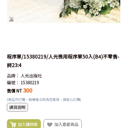
程序單/15380219/人光喪用程序單50入(B4)不零售-
詩23:4
品牌：
人光出版社
編號：
15380219
300
售價 NT
(商品可訂購，結帳後立刻為您進貨，請安心訂購)
調貨說明
加入購物車
加入喜愛商品