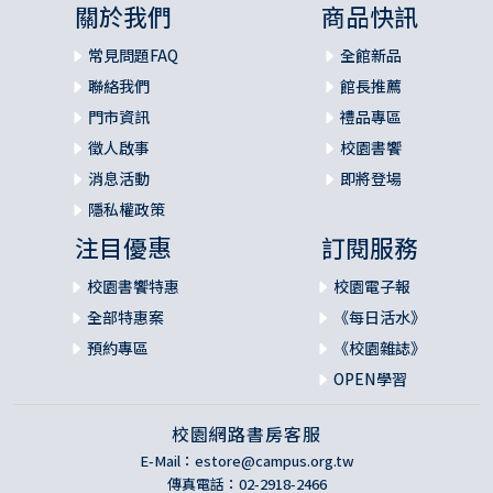
關於我們
商品快訊
常見問題FAQ
全館新品
聯絡我們
館長推薦
門市資訊
禮品專區
徵人啟事
校園書饗
消息活動
即將登場
隱私權政策
注目優惠
訂閱服務
校園書饗特惠
校園電子報
全部特惠案
《每日活水》
預約專區
《校園雜誌》
OPEN學習
校園網路書房客服
E-Mail：
estore@campus.org.tw
傳真電話：02-2918-2466