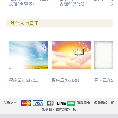
喪禮A4(50張)
喪禮A4(50張)
喪禮
其他人也買了
程序單/15380...
程序單/OZD01...
程序單/15380
付款方式：
傳真刷卡、虛擬轉帳、郵
政劃撥、超商取貨付款