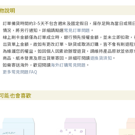
物說明
訂單備貨時間約3-5天不包含週末及國定假日，庫存足夠為當日或隔
情況，將另行通知。詳細請點選
常見訂單問題
。
線上刷卡金額僅為訂單成立時，銀行預先授權金額，並未立即扣款，
出貨單上金額，故如有更改訂單、缺貨或取消訂購，皆不會有刷退程
為維護您的權益，如因個人因素欲辦理退貨，請維持產品原狀並依原
商品、紙本發票及原出貨單寄回。詳細可閱讀
退換貨須知
。
如需寄送海外，歡迎閱讀
海外訂購常見問題
。
更多常見問題FAQ
可能也會喜歡