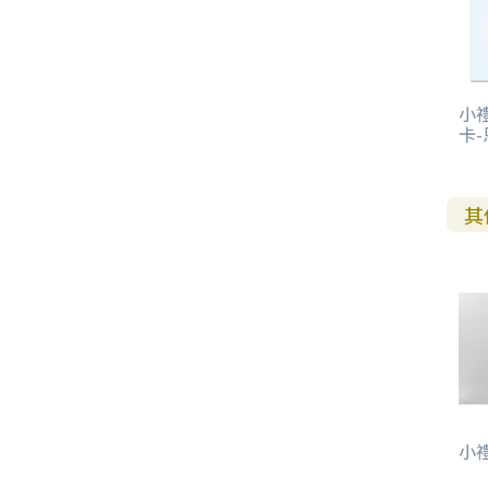
其 他 中 外 文 聖 經
新 約 歷 史 書
青 少 年
靈 恩
研 經 材 料
詩 、 散 文
福 音 包 裝 用 品
聖 經 故 事
約 拿 書
約 翰 福 音
加 拉 太 書
雅 各 書
啟 示 錄
信 徒 神 學
福 音 明 信 片 . 書 籤
成 人
教 育
兒 童 教 材
劇 本 遊 戲
福 音 文 具 雜 貨
聖 經 神 學
彌 迦 書
以 弗 所 書
彼 得 前 書
使 徒 行 傳
靈 界
福 音 季 節 卡
職 業
文 字 工 作
青 少 年 教 材
兒 童 故 事 C D
偽 經 次 經
那 鴻 書
腓 立 比 書
彼 得 後 書
小禮
卡
福 音 小 禮 卡
特 殊 問 題
小 組 教 會
幼 稚 教 材
畫 冊
哈 巴 谷 書
歌 羅 西 書
約 翰 壹 、 貳 、 參 書
其 他 福 音 卡 片
其
生 活 教 導
成 人 教 材
西 番 雅 書
帖 撒 羅 尼 迦 前 後
猶 大 書
主 日 學 教 材
哈 該 書
提 摩 太 前 後
歸 納 法 研 經
撒 迦 利 亞 書
提 多 書
紙 品
瑪 拉 基 書
腓 利 門 書
教 牧 書 信
小禮卡