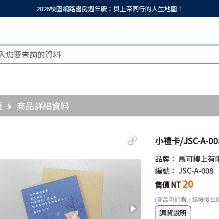
2026校園網路書房週年慶：與上帝同行的人生地圖！
頁
商品詳細資料
小禮卡/JSC-A-0
品牌：
馬可樓上有
編號：
JSC-A-008
20
售價 NT
(商品可訂購，結帳後立
調貨說明