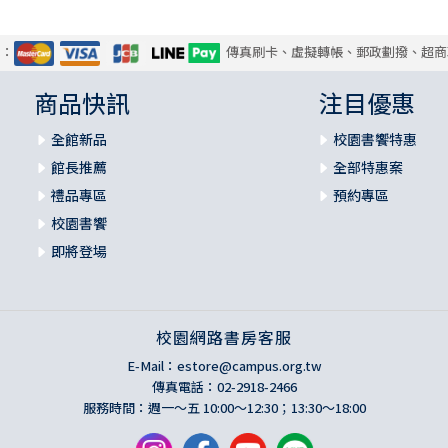
式：
傳真刷卡、虛擬轉帳、郵政劃撥、超商
商品快訊
注目優惠
全館新品
校園書饗特惠
館長推薦
全部特惠案
禮品專區
預約專區
校園書饗
即將登場
校園網路書房客服
E-Mail：
estore@campus.org.tw
傳真電話：02-2918-2466
服務時間：週一～五 10:00～12:30；13:30～18:00