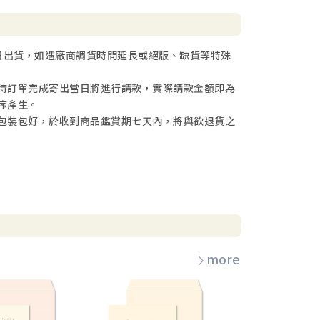
日出貨，如遇廠商調貨時間延長或絕版、缺貨等特殊
待訂單完成寄出當日將進行請款，實際請款金額即為
序產生。
包裝包好，於收到商品鑑賞期七天內，將與欲退貨之
more