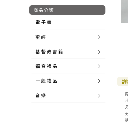
商品分類
電 子 書
聖 經
基 督 教 書 籍
新 舊 約 聖 經
福 音 禮 品
簡 體 聖 經
聖 經 論 叢
和 合 本
一 般 禮 品
英 文 聖 經
神 學 類
福 音 飾 品 配 件
和 合 本 標 點
參 考 書 工 具 書
詳
音 樂
外 文 聖 經
實 踐 神 學
福 音 家 飾 用 品
一 般 卡 片
新 標 點 和 合 本
K J V
摩 西 五 經
系 統 神 學
福 音 項 鍊
讀 經 法
尺
中 外 文 聖 經
教 會 歷 史
福 音 生 活 雜 貨
一 般 文 具
詩 本 樂 譜
和 合 本 修 訂 版
E S V
歷 史 書
神 、 創 造
宣 教 差 傳
福 音 耳 環 / 耳 夾
福 音 桌 飾 品
萬 用 卡
釋 經 法
創 世 記
註 釋 本 聖 經
生 命 造 就
福 音 食 器 廚 房
食 器 廚 房
C D
現 代 中 文 譯 本
G N B
和 合 本 / N I V
舊 約 註 釋
基 督
社 會 參 與
歷 史
福 音 手 環 / 手 鍊
福 音 布 軸 掛 畫
福 音 服 飾 布 品
貼 紙
日 記 . 筆 記
音 樂 叢 書
聖 經 概 論
出 埃 及 記
約 書 亞 記