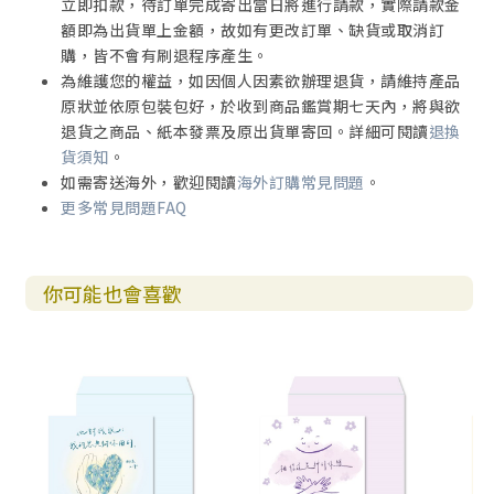
立即扣款，待訂單完成寄出當日將進行請款，實際請款金
額即為出貨單上金額，故如有更改訂單、缺貨或取消訂
購，皆不會有刷退程序產生。
為維護您的權益，如因個人因素欲辦理退貨，請維持產品
原狀並依原包裝包好，於收到商品鑑賞期七天內，將與欲
退貨之商品、紙本發票及原出貨單寄回。詳細可閱讀
退換
貨須知
。
如需寄送海外，歡迎閱讀
海外訂購常見問題
。
更多常見問題FAQ
你可能也會喜歡