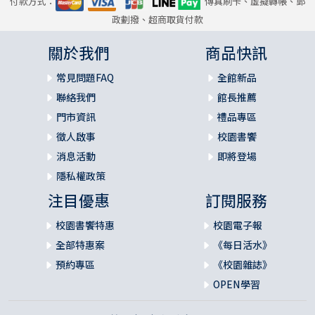
付款方式：
傳真刷卡、虛擬轉帳、郵
政劃撥、超商取貨付款
關於我們
商品快訊
常見問題FAQ
全館新品
聯絡我們
館長推薦
門市資訊
禮品專區
徵人啟事
校園書饗
消息活動
即將登場
隱私權政策
注目優惠
訂閱服務
校園書饗特惠
校園電子報
全部特惠案
《每日活水》
預約專區
《校園雜誌》
OPEN學習