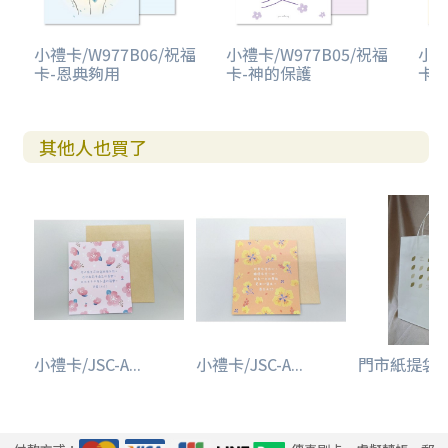
小禮卡/W977B06/祝福
小禮卡/W977B05/祝福
小禮
卡-恩典夠用
卡-神的保護
卡-
其他人也買了
小禮卡/JSC-A...
小禮卡/JSC-A...
門市紙提袋(