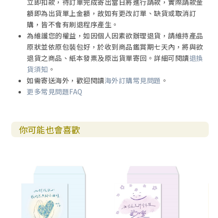
立即扣款，待訂單完成寄出當日將進行請款，實際請款金
額即為出貨單上金額，故如有更改訂單、缺貨或取消訂
購，皆不會有刷退程序產生。
為維護您的權益，如因個人因素欲辦理退貨，請維持產品
原狀並依原包裝包好，於收到商品鑑賞期七天內，將與欲
退貨之商品、紙本發票及原出貨單寄回。詳細可閱讀
退換
貨須知
。
如需寄送海外，歡迎閱讀
海外訂購常見問題
。
更多常見問題FAQ
你可能也會喜歡