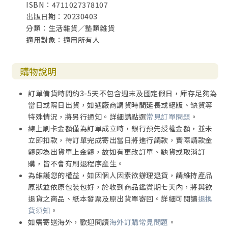
ISBN：4711027378107
出版日期：20230403
分類：生活雜貨／墊類雜貨
適用對象：適用所有人
購物說明
訂單備貨時間約3-5天不包含週末及國定假日，庫存足夠為
當日或隔日出貨，如遇廠商調貨時間延長或絕版、缺貨等
特殊情況，將另行通知。詳細請點選
常見訂單問題
。
線上刷卡金額僅為訂單成立時，銀行預先授權金額，並未
立即扣款，待訂單完成寄出當日將進行請款，實際請款金
額即為出貨單上金額，故如有更改訂單、缺貨或取消訂
購，皆不會有刷退程序產生。
為維護您的權益，如因個人因素欲辦理退貨，請維持產品
原狀並依原包裝包好，於收到商品鑑賞期七天內，將與欲
退貨之商品、紙本發票及原出貨單寄回。詳細可閱讀
退換
貨須知
。
如需寄送海外，歡迎閱讀
海外訂購常見問題
。