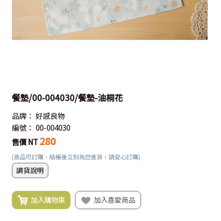
餐墊/00-004030/餐墊-油桐花
品牌：
好感良物
編號：
00-004030
280
售價 NT
(商品可訂購，結帳後立刻為您進貨，請安心訂購)
調貨說明
加入購物車
加入喜愛商品