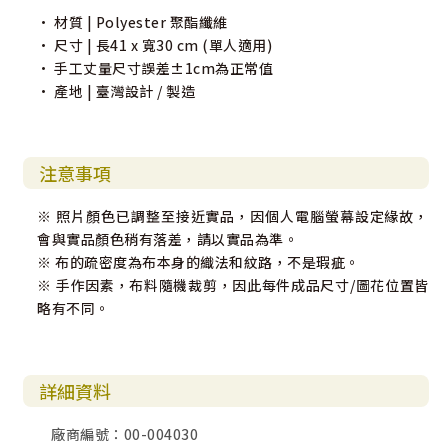
• 材質 | Polyester 聚酯纖維
• 尺寸 | 長41 x 寬30 cm (單人適用)
• 手工丈量尺寸誤差±1cm為正常值
• 產地 | 臺灣設計 / 製造
注意事項
※ 照片顏色已調整至接近實品，因個人電腦螢幕設定緣故，
會與實品顏色稍有落差，請以實品為準。
※ 布的疏密度為布本身的織法和紋路，不是瑕疵。
※ 手作因素，布料隨機裁剪，因此每件成品尺寸/圖花位置皆
略有不同。
詳細資料
廠商編號：00-004030