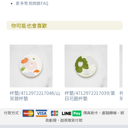
更多常見問題FAQ
你可能也會喜歡
杯墊/4712972217046/山
杯墊/4712972217039/夏
杯墊/
芙蓉杯墊
日花園杯墊
茶
付款方式：
傳真刷卡、虛擬轉帳、郵
政劃撥、超商取貨付款