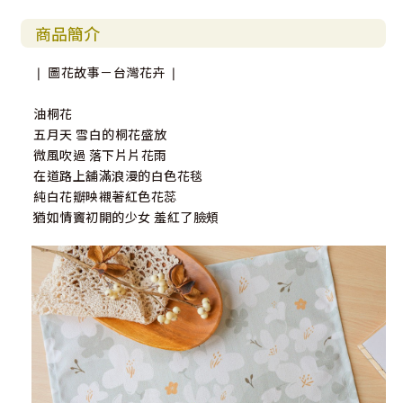
商品簡介
❘ 圖花故事－台灣花卉 ❘
油桐花
五月天 雪白的桐花盛放
微風吹過 落下片片花雨
在道路上舖滿浪漫的白色花毯
純白花瓣映襯著紅色花蕊
猶如情竇初開的少女 羞紅了臉頰