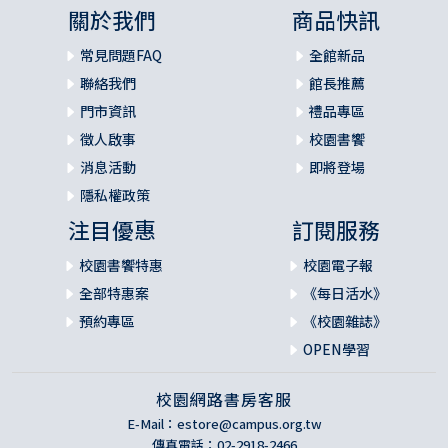
關於我們
商品快訊
常見問題FAQ
全館新品
聯絡我們
館長推薦
門市資訊
禮品專區
徵人啟事
校園書饗
消息活動
即將登場
隱私權政策
注目優惠
訂閱服務
校園書饗特惠
校園電子報
全部特惠案
《每日活水》
預約專區
《校園雜誌》
OPEN學習
校園網路書房客服
E-Mail：
estore@campus.org.tw
傳真電話：02-2918-2466