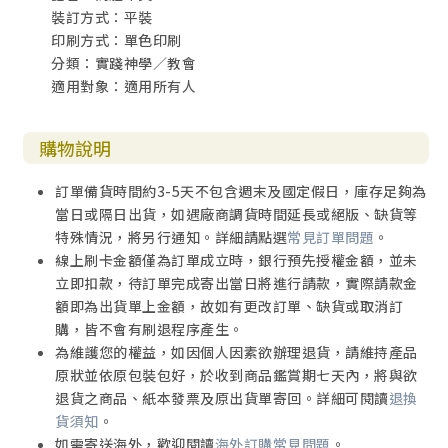
裝訂方式：平裝
印刷方式：單色印刷
分類：實踐神學／教會
適用對象：適用所有人
購物說明
訂單備貨時間約3-5天不包含週末及國定假日，庫存足夠為
當日或隔日出貨，如遇廠商調貨時間延長或絕版、缺貨等
特殊情況，將另行通知。詳細請點選
常見訂單問題
。
線上刷卡金額僅為訂單成立時，銀行預先授權金額，並未
立即扣款，待訂單完成寄出當日將進行請款，實際請款金
額即為出貨單上金額，故如有更改訂單、缺貨或取消訂
購，皆不會有刷退程序產生。
為維護您的權益，如因個人因素欲辦理退貨，請維持產品
原狀並依原包裝包好，於收到商品鑑賞期七天內，將與欲
退貨之商品、紙本發票及原出貨單寄回。詳細可閱讀
退換
貨須知
。
如需寄送海外，歡迎閱讀
海外訂購常見問題
。