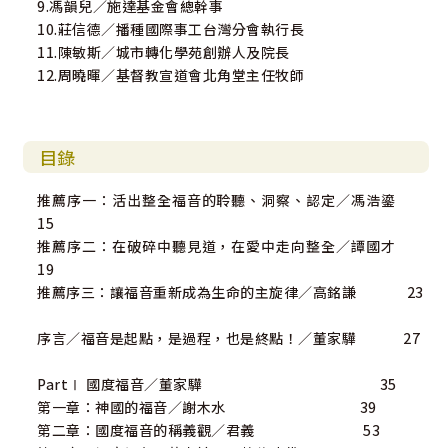
9.馮韻兒／施達基金會總幹事
10.莊信德／播種國際事工台灣分會執行長
11.陳敏斯／城市轉化學苑創辦人及院長
12.周曉暉／基督教宣道會北角堂主任牧師
目錄
推薦序一：活出整全福音的聆聽、洞察、認定／馮浩鎏
15
推薦序二：在破碎中聽見道，在愛中走向整全／譚國才
19
推薦序三：讓福音重新成為生命的主旋律／高銘謙 23
序言／福音是起點，是過程，也是終點！／董家驊 27
PartⅠ 國度福音／董家驊 35
第一章：神國的福音／謝木水 39
第二章：國度福音的稱義觀／君義 53