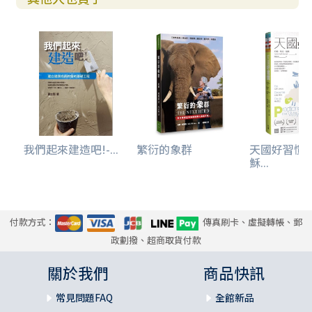
我們起來建造吧!-...
繁衍的象群
天國好習慣
穌...
付款方式：
傳真刷卡、虛擬轉帳、郵
政劃撥、超商取貨付款
關於我們
商品快訊
常見問題FAQ
全館新品