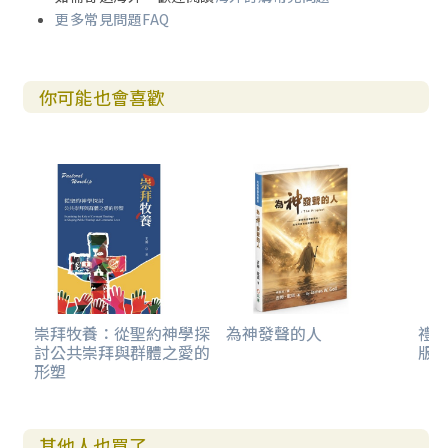
更多常見問題FAQ
你可能也會喜歡
崇拜牧養：從聖約神學探
為神發聲的人
禮
討公共崇拜與群體之愛的
版)
形塑
其他人也買了