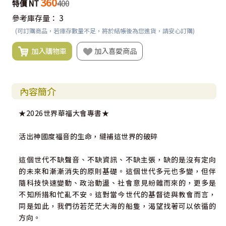
360
特價 NT
400
參考庫存量：
3
(可訂購商品，若庫存數量不足，將於結帳後為您進貨，請安心訂購)
加入購物車
加入喜愛商品
內容簡介
★2026世界華福大會專書★
活出神國度福音的生命，縫補這世界的破碎
這個世代不缺聲音、不缺資訊、不缺主張，缺的是沒有定向
的未來和漸漸消失的原則基礎。這個世代多元也多變，但伴
隨科技快速變動、政治動盪、社會意見紛雜而來的，更多是
不知所措和忙亂不安。這對當今世代的基督徒與教會而言，
同是如此，我們彷若茫茫大海的船隻，渴望找著可以依循的
方向。