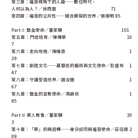
第三章：福音視角下的人論──數位時代，
人何以為人？／徐西面 71
第四章：福音的公共性──縫合撕裂的世界／張俊明 85
PartⅡ 整全使命／董家驊 101
第五章：門徒培育／陳傳華 10
7
第六章：走向地極／陳維恩 1
29
第七章：創造文化──基督徒的藝術與文化使命／彭盛有 1
47
第八章：守護受造世界／趙汝圖 1
67
第九章：整全的宣教使命／馮韻兒 1
85
PartⅢ 華人教會／董家驊 20
3
第十章：「華」的再詮釋──身分認同與福音使命／莊信德 2
09