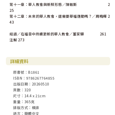
第十一章：華人教會與新鮮形態／陳敏斯 2
25
第十二章：未來的華人教會，還需要華福運動嗎？／周曉暉 2
43
結語／在福音中持續更新的華人教會／董家驊 261
注解 273
詳細資料
原書號：B1861
ISBN：9786267764855
出版日期：20260510
頁數：320
尺寸：14.4 x 21cm
重量：365克
排版方式：橫排
語言：簡體中文