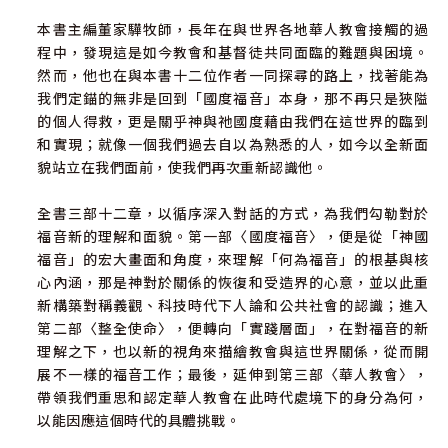
本書主編董家驊牧師，長年在與世界各地華人教會接觸的過
程中，發現這是如今教會和基督徒共同面臨的難題與困境。
然而，他也在與本書十二位作者一同探尋的路上，找著能為
我們定錨的無非是回到「國度福音」本身，那不再只是狹隘
的個人得救，更是關乎神與祂國度藉由我們在這世界的臨到
和實現；就像一個我們過去自以為熟悉的人，如今以全新面
貌站立在我們面前，使我們再次重新認識他。
全書三部十二章，以循序深入對話的方式，為我們勾勒對於
福音新的理解和面貌。第一部〈國度福音〉，便是從「神國
福音」的宏大畫面和角度，來理解「何為福音」的根基與核
心內涵，那是神對於關係的恢復和受造界的心意，並以此重
新構築對稱義觀、科技時代下人論和公共社會的認識；進入
第二部〈整全使命〉，便轉向「實踐層面」，在對福音的新
理解之下，也以新的視角來描繪教會與這世界關係，從而開
展不一樣的福音工作；最後，延伸到第三部〈華人教會〉，
帶領我們重思和認定華人教會在此時代處境下的身分為何，
以能因應這個時代的具體挑戰。