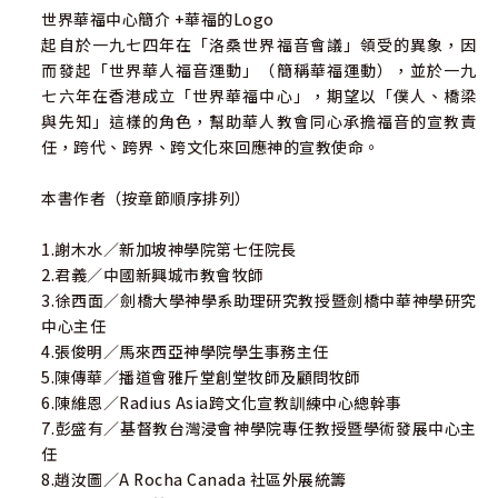
世界華福中心簡介 +華福的Logo
起自於一九七四年在「洛桑世界福音會議」領受的異象，因
而發起「世界華人福音運動」（簡稱華福運動），並於一九
七六年在香港成立「世界華福中心」，期望以「僕人、橋梁
與先知」這樣的角色，幫助華人教會同心承擔福音的宣教責
任，跨代、跨界、跨文化來回應神的宣教使命。
本書作者（按章節順序排列）
1.謝木水／新加坡神學院第七任院長
2.君義／中國新興城市教會牧師
3.徐西面／劍橋大學神學系助理研究教授暨劍橋中華神學研究
中心主任
4.張俊明／馬來西亞神學院學生事務主任
5.陳傳華／播道會雅斤堂創堂牧師及顧問牧師
6.陳維恩／Radius Asia跨文化宣教訓練中心總幹事
7.彭盛有／基督教台灣浸會神學院專任教授暨學術發展中心主
任
8.趙汝圖／A Rocha Canada 社區外展統籌