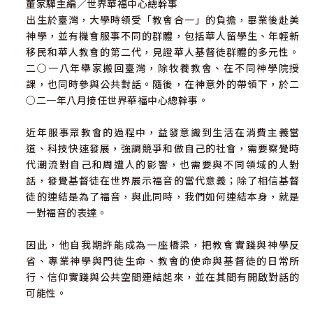
董家驊主編／世界華福中心總幹事
鄭路加／國際歐華神學院教務主任
出生於臺灣，大學時領受「教會合一」的負擔，畢業後赴美
鍾興政／台北信友堂主任牧師
神學，並有機會服事不同的群體，包括華人留學生、年輕新
譚國才／台灣浸信會神學院院長
移民和華人教會的第二代，見證華人基督徒群體的多元性。
二○一八年舉家搬回臺灣，除牧養教會、在不同神學院授
課，也同時參與公共對話。隨後，在神意外的帶領下，於二
○二一年八月接任世界華福中心總幹事。
近年服事眾教會的過程中，益發意識到生活在消費主義當
道、科技快速發展，強調競爭和做自己的社會，需要察覺時
代潮流對自己和周遭人的影響，也需要與不同領域的人對
話，發覺基督徒在世界展示福音的當代意義；除了相信基督
徒的連結是為了福音，與此同時，我們如何連結本身，就是
一對福音的表達。
因此，他自我期許能成為一座橋梁，把教會實踐與神學反
省、專業神學與門徒生命、教會的使命與基督徒的日常所
行、信仰實踐與公共空間連結起來，並在其間有開啟對話的
可能性。