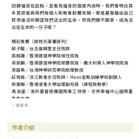
回歸福音這起點，並看見福音的國度內涵時，我們會明白其
本質原是與我們每個人和教會群體有關，那是基督藉由自己
死而復活所期望我們活出的生命。而我們願不願意，成為活
出這生命的一分子呢？
精彩推薦（按姓氏筆畫排列）
柳子駿／台北復興堂主任牧師
高銘謙／香港建道神學院候任院長
梁家麟／香港建道神學院榮譽院長、義大利華人神學院院長
梁越美／台灣神學研究學院助理教授
莊育銘／淡江教會主任牧師、Heos宣教訓練學校創辦人
郭偉聯／香港浸會大學協理副校長（課程與教學）
馮浩鎏／海外基督使團國際事工特使、世界華福中心國際董
事會主席
看更多
黃偉仁／馬來西亞神學院教牧學講師
黃國維／中國神學研究院院長
廖文華／基督教台北真道教會主任牧師
作者介紹
蔡明謀／基督工人神學院院長
蔡家存／馬來西亞浸信會神學院副院長