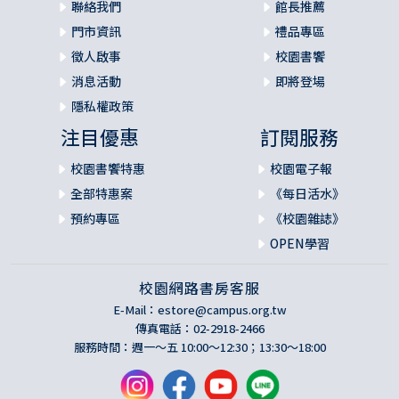
聯絡我們
館長推薦
門市資訊
禮品專區
徵人啟事
校園書饗
消息活動
即將登場
隱私權政策
注目優惠
訂閱服務
校園書饗特惠
校園電子報
全部特惠案
《每日活水》
預約專區
《校園雜誌》
OPEN學習
校園網路書房客服
E-Mail：
estore@campus.org.tw
傳真電話：02-2918-2466
服務時間：週一～五 10:00～12:30；13:30～18:00