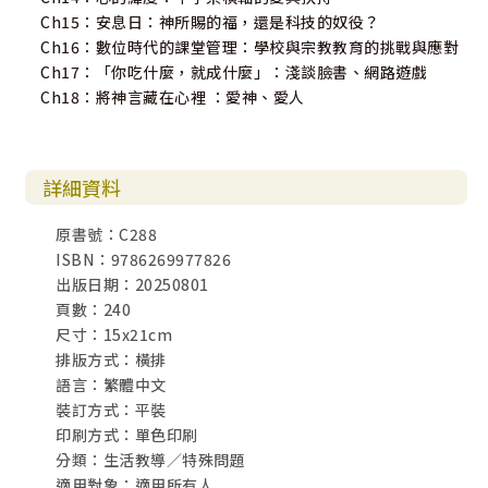
Ch15：安息日：神所賜的福，還是科技的奴役？
Ch16：數位時代的課堂管理：學校與宗教教育的挑戰與應對
Ch17：「你吃什麼，就成什麼」：淺談臉書、網路遊戲
Ch18：將神言藏在心裡 ：愛神、愛人
詳細資料
原書號：C288
ISBN：9786269977826
出版日期：20250801
頁數：240
尺寸：15x21cm
排版方式：橫排
語言：繁體中文
裝訂方式：平裝
印刷方式：單色印刷
分類：生活教導／特殊問題
適用對象：適用所有人