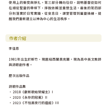
使用上的衝突與掙扎。第三部分轉向信仰，說明基督徒如何
在順從聖靈的帶領下，掙脫依賴並重塑生活。最後的第四部
分則落實於日常實踐，從安息日、課堂管理到屬靈操練，提
醒我們重新建立以神為中心的生活秩序。
作者介紹
李佳恩
1981年出生於新竹，現居紐西蘭奧克蘭。現為高中英文教師
與詩歌創作者。
歷次出版作品
詩歌作品集
• 2018《獻新歌給榮耀主》I
• 2020《永存的冠冕》II
• 2023《不怕黑夜行的瘟疫》III