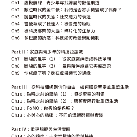
Ch1：虛擬航線：青少年尋找歸屬的數位航道
Ch2：數位時代的金牛犢：我們是否將手機變成了偶像？
Ch3：鍵盤時代的失落：社交能力的衰退
Ch4：當螢幕成了枕邊人：被偷走的睡眠
Ch5：被科技綁架的大腦：碎片化的注意力
Ch6：多巴胺的誘惑：科技如何改變獎勵機制
Part II：家庭與青少年的科技拉鋸戰
Ch7：斷線的風箏（1）：從家庭羈絆變成科技單親
Ch8：斷線的風箏（2）：愛與陪伴能讓它再度高飛
Ch9：你成癮了嗎？走在虛擬迷宮的邊緣
Part III：從科技綑綁到信仰自由：如何順從聖靈並重塑生活
Ch10：破曉之前的黑暗（1）：順從聖靈的引領
Ch11：破曉之前的黑暗（2）：藉著實際行動重塑生活
Ch12：FoMO：你害怕錯過嗎？
Ch13：心與心的橋樑 ：不同的溝通選擇與實踐
Part IV：重建規範與生活實踐
Ch14：心的緯度：十字架橫軸的愛與扶持