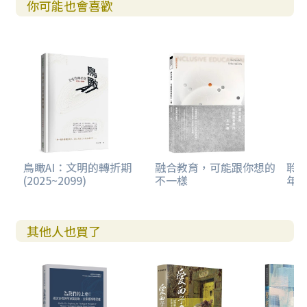
你可能也會喜歡
鳥瞰AI：文明的轉折期
融合教育，可能跟你想的
聆聽
(2025~2099)
不一樣
年
其他人也買了