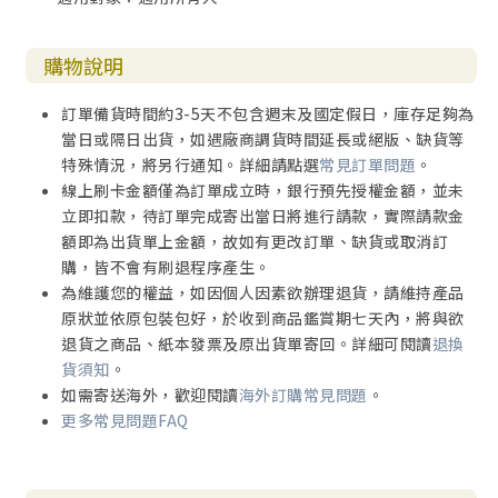
購物說明
訂單備貨時間約3-5天不包含週末及國定假日，庫存足夠為
當日或隔日出貨，如遇廠商調貨時間延長或絕版、缺貨等
特殊情況，將另行通知。詳細請點選
常見訂單問題
。
線上刷卡金額僅為訂單成立時，銀行預先授權金額，並未
立即扣款，待訂單完成寄出當日將進行請款，實際請款金
額即為出貨單上金額，故如有更改訂單、缺貨或取消訂
購，皆不會有刷退程序產生。
為維護您的權益，如因個人因素欲辦理退貨，請維持產品
原狀並依原包裝包好，於收到商品鑑賞期七天內，將與欲
退貨之商品、紙本發票及原出貨單寄回。詳細可閱讀
退換
貨須知
。
如需寄送海外，歡迎閱讀
海外訂購常見問題
。
更多常見問題FAQ