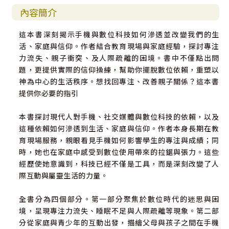
內容簡介
這本書深刻揭示手機與數位科技如何滲透並改變我們的生
活、家庭與信仰。作者結合教育現場與家庭經驗，探討專注
力流失、親子衝突、及人際疏離的困境。書中不僅點出問
題，更提供實際的信仰操練，幫助你擺脫數位依賴，重塑以
神為中心的生活秩序。想找回專注、改善親子關係？這本書
提供你必要的指引
本書探討現代人對手機、社交媒體與數位科技的依賴，以及
這種依賴如何滲透到生活、家庭與信仰。作者本身長期在教
育現場服務，親眼看見手機如何影響學生的專注與成績；同
時，她也在家庭中感受到數位使用帶來的拉鋸與張力。這些
經歷使她意識到，科技已經不僅是工具，而是深刻改變了人
際互動與屬靈生活的力量。
全書分為四個部分。第一部分聚焦於數位時代的迷思與困
境，呈現專注力流失、睡眠不足與人際疏離等現象。第二部
分從家庭與青少年的互動出發，描繪父母與孩子之間在手機