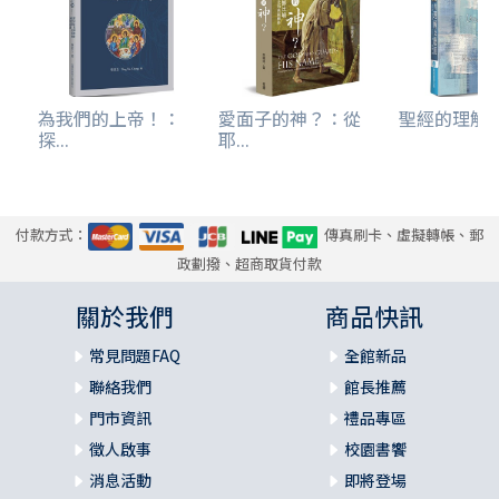
為我們的上帝！：
愛面子的神？：從
聖經的理解
探...
耶...
付款方式：
傳真刷卡、虛擬轉帳、郵
政劃撥、超商取貨付款
關於我們
商品快訊
常見問題FAQ
全館新品
聯絡我們
館長推薦
門市資訊
禮品專區
徵人啟事
校園書饗
消息活動
即將登場