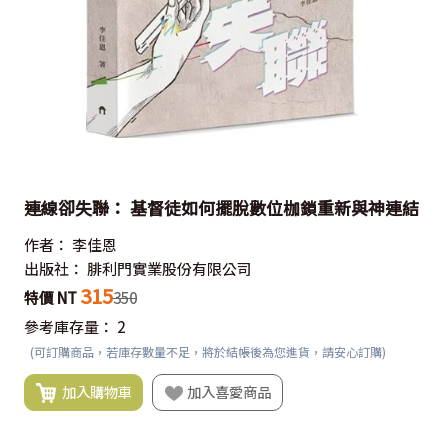
連線卻失聯： 基督徒如何擺脫數位枷鎖重新與神連結
作者：
李佳恩
出版社：
腓利門實業股份有限公司
315
特價 NT
350
參考庫存量：
2
(可訂購商品，若庫存數量不足，將於結帳後為您進貨，請安心訂購)
加入購物車
加入喜愛商品