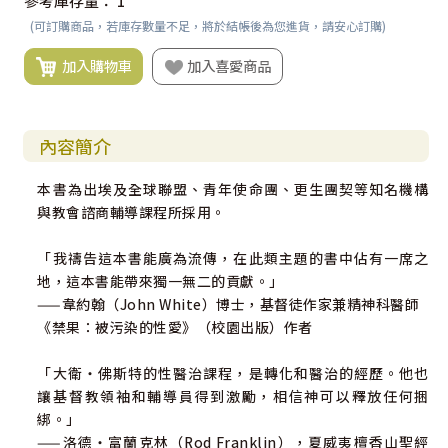
參考庫存量：
1
(可訂購商品，若庫存數量不足，將於結帳後為您進貨，請安心訂購)
加入購物車
加入喜愛商品
內容簡介
本書為出埃及全球聯盟、青年使命團、更生團契等知名機構
與教會諮商輔導課程所採用。
「我禱告這本書能廣為流傳，在此類主題的書中佔有一席之
地，這本書能帶來獨一無二的貢獻。」
——韋約翰（John White）博士，基督徒作家兼精神科醫師
《禁果：被污染的性愛》（校園出版）作者
「大衛‧佛斯特的性醫治課程，是轉化和醫治的經歷。他也
讓基督教領袖和輔導員得到激勵，相信神可以釋放任何捆
綁。」
——洛德‧富蘭克林（Rod Franklin），夏威夷檀香山聖經