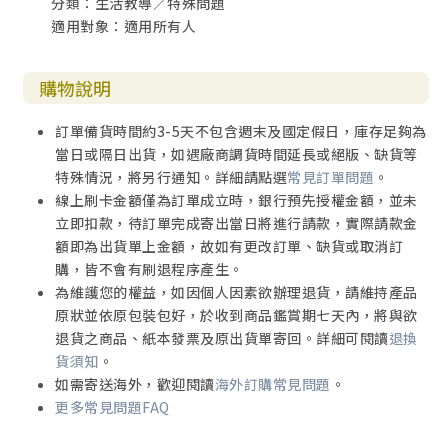
分類：生活教導／特殊問題
間，因為我陷入同性戀的泥沼太多年了。神帶領我熬過一段
適用對象：適用所有人
緩慢的醫治、恢復的改變歷程。祂常常對我指出那些導致我
出問題的環境因素，並且給我抉擇的能力，把這些從我生命
中移除。每隔幾個月，祂啟示我情緒障礙的根源，而且鼓勵
購物說明
我祈求祂來醫治我。然後，祂就成就！有時候，祂向我顯明
某個頑強的罪之領域，或某個我需要饒恕的人。但是，祂進
訂單備貨時間約3-5天不包含週末及國定假日，庫存足夠為
行這些醫治的步驟是我跟得上的─不是一次全部解決。在過
當日或隔日出貨，如遇廠商調貨時間延長或絕版、缺貨等
去的十七年間，我看到我對異性戀的渴望復燃。祂向我顯
特殊情況，將另行通知。詳細請點選
常見訂單問題
。
明，我對異性不正常的觀點，然後教導我祂對性的完美本
線上刷卡金額僅為訂單成立時，銀行預先授權金額，並未
意。在許多情況中，我感受到祂的能力進入我裡面醫治、重
立即扣款，待訂單完成寄出當日將進行請款，實際請款金
新建造我。
額即為出貨單上金額，故如有更改訂單、缺貨或取消訂
購，皆不會有刷退程序產生。
這一路走來一直都有試探，一些潛在的東西、就是過去的情
為維護您的權益，如因個人因素欲辦理退貨，請維持產品
慾想死灰復燃，但是只要我對神有信心，祂就繼續供應我不
原狀並依原包裝包好，於收到商品鑑賞期七天內，將與欲
回應誘惑的所有能力。
退貨之商品、紙本發票及原出貨單寄回。詳細可閱讀
退換
貨須知
。
與天父的關係中，祂提供我童年時失去的連結。祂給了我在
如需寄送海外，歡迎閱讀
海外訂購常見問題
。
性關係中拼命追求的、無條件的愛和接納。祂向我顯明，祂
更多常見問題FAQ
是我一切需要之信實的供應者，以致我不再被色情圖文、手
淫或非法的性關係所奴役。每當那些過去的感覺出現，只要