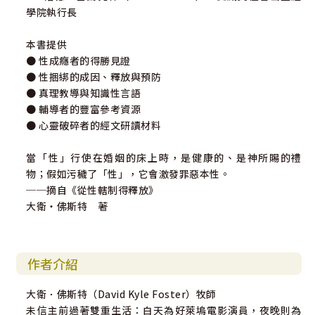
學院執行長
本書提供
● 性成癮者的得勝見證
● 性捆綁的成因、釋放與預防
● 真理教導與知識性言語
● 輔導者的豐富參考資源
● 心靈破碎者的經文研讀材料
當「性」行使在婚姻的床上時，是健康的、是神所賜的禮
物；假如污穢了「性」，它會激發罪惡本性。
──摘自《從性轄制得釋放》
大衛‧佛斯特 著
作者介紹
大衛．佛斯特（David Kyle Foster）牧師
未信主前過著雙重生活：白天為好萊塢電影演員，夜晚則為