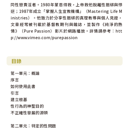
同性戀賣淫者。1980年蒙恩得救，上帝救他脫離性捆綁與悖
逆；1987年成立「掌握人生宣教機構」（Mastering Life M
inistries）。他致力於分享性捆綁的真理教導與個人見證，
文章經常被刊載於基督教期刊與雜誌，並製作《純淨的熱
情》（Pure Passion）影片於網路播放。詳情請參考：htt
p://www.vimeo.com/purepassion
目錄
第一單元：概論
序言
如何使用此書
引言
建立根基
性行為的神聖目的
不正確性發展的源頭
第二單元：特定的性問題