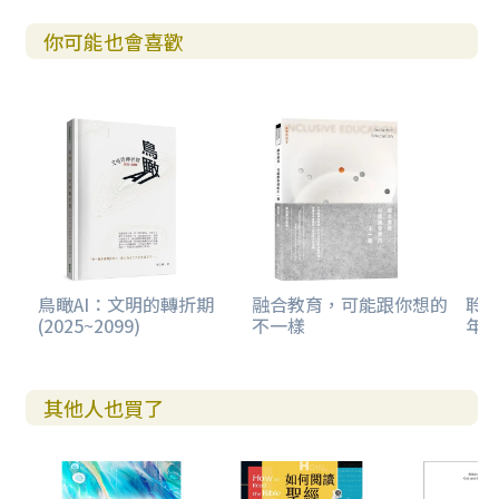
呼求祂救我，祂都會在那兒，消滅它們的力量。
你可能也會喜歡
祂把我從鬼魔的營壘中釋放出來，這營壘使我的罪成為強迫
性、無法控制。我可以說，祂至少把我從十二個惡鬼中釋放
出來。我初成為基督徒時，祂賜給我鎮定和信心，我奉主耶
穌的名把這些鬼一個接一個趕出去。之後短短幾週，牠們全
都離開了。
即使我短暫地回到罪中─有一次在機場看色情雜誌，有一陣
子強迫性手淫重複纏身─神還是對我信實，沒有怪我又失敗
了；但是，當我走過煎熬時，祂饒恕我，並告訴我下次要如
何更有效地抵擋。祂用慈愛、充滿恩典的方法醫治我，以致
鳥瞰AI：文明的轉折期
融合教育，可能跟你想的
聆聽
(2025~2099)
不一樣
年
後來有好多年，我都沒再犯那些罪（有十四年沒再看色情圖
文，八年沒犯手淫）。想再回頭的想法，現在對我來說荒謬
可笑！讚美祂的聖名！只要我順服祂，神的能力都會隨時隨
地幫助我度過餘生，直到永永遠遠。因為天父的兒子釋放你
其他人也買了
們自由，你們就真自由了（參考約翰福音八章36節）！
神從裡到外都醫治了我，所以我不再想要、也不再需要為了
安撫一些內在情緒或心理的渴求，而干犯性罪。祂也給我十