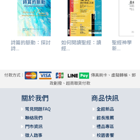
七年保持獨身的恩典─對像我過去性慾這麼活躍的人來說，
真像無期徒刑。然而因此我大大被醫治了，而且當我懇求祂
在某個點挪去我的性衝動時，祂也照辦了。感謝主，真奇
妙！
我將我所知道的告訴你，神也將醫治你。全心全意尋求祂，
詩篇的脈動：探討
如何閱讀聖經：讀
聖經神學：
呼求祂供應你需要的；持續、熱切地祈求；回應祂的指引；
詩...
經...
新...
得到祂的醫治。
付款方式：
傳真刷卡、虛擬轉帳、郵
政劃撥、超商取貨付款
關於我們
商品快訊
常見問題FAQ
全館新品
聯絡我們
館長推薦
門市資訊
禮品專區
徵人啟事
校園書饗