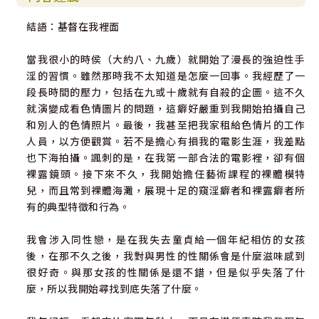
結語：基督在我裡面
當我很小的時侯（大約八、九歲）就開始了漫長的強迫性手
淫的習慣。雖然那時我不太知道是怎麼一回事。我經歷了一
段長時間的壓力，包括在九或十歲就有自殺的企圖。這不久
就演變成看色情圖片的問題，這癖好嚴重到我開始拍攝自己
和別人的色情照片。最後，我甚至把我家租給色情片的工作
人員，以方便觀賞。若不是擔心有損我的電影生涯，我差點
也下海拍攝。諷刺的是，在我第一部合法的電影裡，卻有個
裸露鏡頭。接下來不久，我開始擔任藝術課程的裸體模特
兒，而且常到裸體海灘，展現十足的窺淫癖者和裸露癖者所
有的典型特徵和行為。
我會涉入同性戀，是在我失去童貞給一個年紀相仿的女孩
後，在那不久之後，我對與男性的性關係會是什麼滋味感到
很好奇。與那女孩的性關係是還不錯，但是似乎失落了什
麼，所以我開始尋找到底失落了什麼。