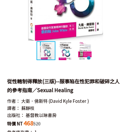
從性轄制得釋放(三版)--服事陷在性犯罪和破碎之人
的參考指南／Sexual Healing
作者：
大衛．佛斯特
(David Kyle Foster )
譯者：
蘇靜枝
出版社：
基督教以琳書房
468
特價 NT
520