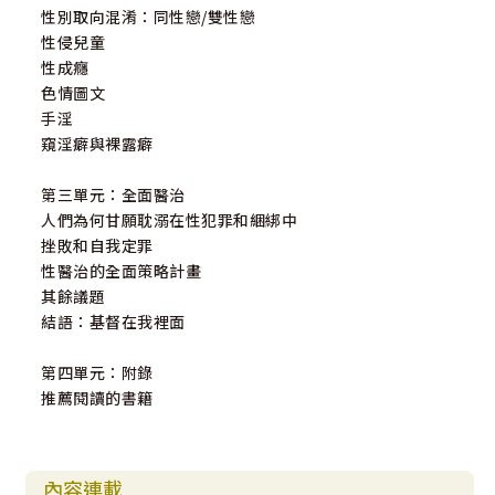
性別取向混淆：同性戀/雙性戀
性侵兒童
性成癮
色情圖文
手淫
窺淫癖與裸露癖
第三單元：全面醫治
人們為何甘願耽溺在性犯罪和綑綁中
挫敗和自我定罪
性醫治的全面策略計畫
其餘議題
結語：基督在我裡面
第四單元：附錄
推薦閱讀的書籍
內容連載