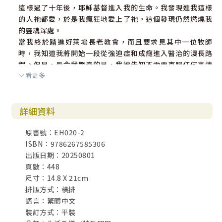
這樣過了十年後，耶穌基督進入我的生命。我發現連我這樣
的人祂都愛，於是我瘋狂地愛上了祂。這個發現仍然燃燒我
的靈魂深處。
當我終於踏進好萊塢長老教會，而且要求見其中一位牧師
時，我知道我將開始一段從強迫症和成癮進入醫治的漫長路
程。但是，最令我驚奇的是，我被告知不需要克服任何事情
看更多
─耶穌會為我成就這一切。我所要做的只是與祂發展親密關
係，誠摯渴望祂改變我，並且做任何祂要我做的。
詳細資料
接受盧傑克（Jack Loo）牧師第一次輔導時，我立刻從長久
以來將性慾付諸行動的強迫症中得釋放，因為我學到那是神
原書號：EH020-2
而非我自己的能力做到的。從那天開始（大約十七年了），
ISBN：9786267585306
我再也沒與任何人發生過性關係。過去我無法阻止的，突然
出版日期：20250801
之間被神的大能制伏了。
頁數：448
我當然碰過去犯舊罪的試探，但是無法控制的強迫症被神的
尺寸：14.8 X 21cm
聖靈熄滅了。假如你認真地願意讓耶穌成為你的主，神同樣
排版方式：橫排
的應許也會臨到你。
語言：繁體中文
裝訂方式：平裝
至於重新定位為異性戀者的歷程，確實花了我好幾年的時