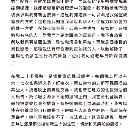
我年紀輕，看起來比實際年齡小，而且在搭便車時我發現無
論到哪裡，我都是戀童癖者理想中的獵物。我不斷被他們迫
切要求與我有親密接觸。這是我知道惟一可以滿足我渴望被
需要的方式；這也是我知道我可以對別人行使權力和影響力
的惟一方式。在好萊塢崇拜、仰慕一些世界上最富裕、有權
勢和有名的人，對我而言是太甜美的萬靈丹，我不會放棄，
所以我過著雙面生活：異性戀演員和男妓。而我是個挫折的
異性戀者，這種說法有時會嚇到搭訕我的人，以致解除了一
些與他們發生性行為的機會，否則我可能老早死於愛滋病
了。
在我二十多歲時，是個嚴重的性成癮者，每個晚上可以有
六、七次性邂逅之多。好幾次，我在當地的迪斯可舞廳搭訕
某些人，搞定晚上的賣淫交易。我也曾在地方的性報張貼個
人廣告，為了吸引源源不絕的獵物上門。我甚至刊登廣告，
尋找被富婆包養的機會。有好幾個晚上或清晨時刻，我被驅
使在好萊塢的山丘間裸奔，假如有人無意中經過，我就躲在
草叢裡。這些事我控制不了，無法遏止。這真是詭異，我就
是無法滿足那些控制我生命的生理、情緒和鬼魔般的飢渴。