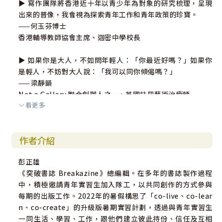
▶ 寫作團隊將香港近十年以青少年為對象的研究梳理，呈現
出來的普像，我會視為探索青年工作和青年政策的珍寶。
——何玉芬博士
香港輔導教師協會主席、迦密中學校長
▶ 如果你是大人，不如問年輕人：「你最近好嗎？」如果你
是輕人，不妨對大人說：「我可以同你傾偈嗎？」
——梁靜韻
Not a Gallery 聯合創辦人之一、英國註冊藝術治療師
看更多
作者介紹
彭正雄
《突破書誌 Breakazine》總編輯。在多年的書誌製作過程
中，積極邀請青年實習生加入隊工，以共同創作的方式參與
每期的出版工作。2022年的暑假構思了「co-live、co-lear
n、co-create」的升級版暑期實習計劃，透過與青年實習生
一同生活、學習、工作，跟他們建立彼此持份、信任及互相