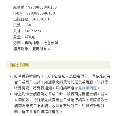
原書號：9789888846160
ISBN：9789888846160
出版日期：20250101
頁數：360
尺寸：14*21cm
重量：470克
分類：實踐神學／社會參與
適用對象：適用所有人
購物說明
訂單備貨時間約3-5天不包含週末及國定假日，庫存足夠為
當日或隔日出貨，如遇廠商調貨時間延長或絕版、缺貨等
特殊情況，將另行通知。詳細請點選
常見訂單問題
。
線上刷卡金額僅為訂單成立時，銀行預先授權金額，並未
立即扣款，待訂單完成寄出當日將進行請款，實際請款金
額即為出貨單上金額，故如有更改訂單、缺貨或取消訂
購，皆不會有刷退程序產生。