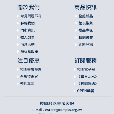
關於我們
商品快訊
常見問題FAQ
全館新品
聯絡我們
館長推薦
門市資訊
禮品專區
徵人啟事
校園書饗
消息活動
即將登場
隱私權政策
注目優惠
訂閱服務
校園書饗特惠
校園電子報
全部特惠案
《每日活水》
預約專區
《校園雜誌》
OPEN學習
校園網路書房客服
E-Mail：
estore@campus.org.tw