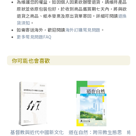
為維護您的權益，如因個人因素欲辦理退貨，請維持產品
原狀並依原包裝包好，於收到商品鑑賞期七天內，將與欲
退貨之商品、紙本發票及原出貨單寄回。詳細可閱讀
退換
貨須知
。
如需寄送海外，歡迎閱讀
海外訂購常見問題
。
更多常見問題FAQ
你可能也會喜歡
基督教與近代中國新文化
道在自然：跨宗教生態思
綠