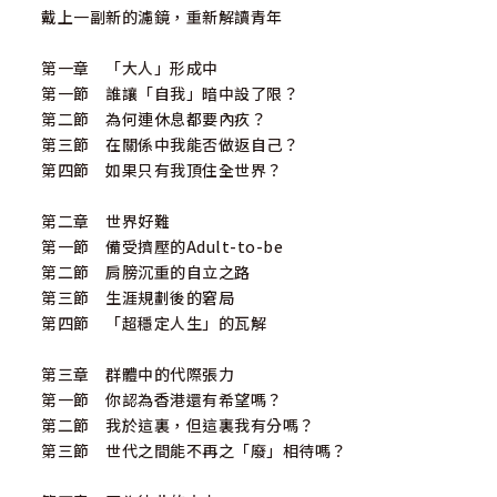
戴上一副新的濾鏡，重新解讀青年
第一章 「大人」形成中
第一節 誰讓「自我」暗中設了限？
第二節 為何連休息都要內疚？
第三節 在關係中我能否做返自己？
第四節 如果只有我頂住全世界？
第二章 世界好難
第一節 備受擠壓的Adult-to-be
第二節 肩膀沉重的自立之路
第三節 生涯規劃後的窘局
第四節 「超穩定人生」的瓦解
第三章 群體中的代際張力
第一節 你認為香港還有希望嗎？
第二節 我於這裏，但這裏我有分嗎？
第三節 世代之間能不再之「廢」相待嗎？