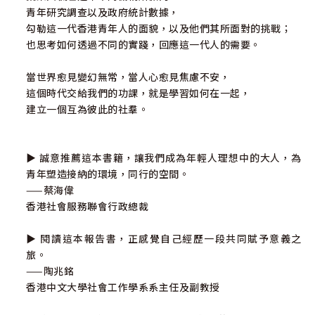
青年研究調查以及政府統計數據，
勾勒這一代香港青年人的面貌，以及他們其所面對的挑戰；
也思考如何透過不同的實踐，回應這一代人的需要。
當世界愈見變幻無常，當人心愈見焦慮不安，
這個時代交給我們的功課，就是學習如何在一起，
建立一個互為彼此的社羣。
▶ 誠意推薦這本書籍，讓我們成為年輕人理想中的大人，為
青年塑造接納的環境，同行的空間。
——蔡海偉
香港社會服務聯會行政總裁
▶ 閱讀這本報告書，正感覺自己經歷一段共同賦予意義之
旅。
——陶兆銘
香港中文大學社會工作學系系主任及副教授