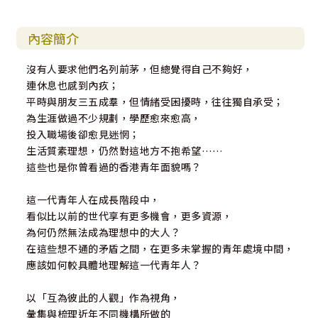
內容簡介
沒有人要求他們名列前茅，但總覺得自己不夠好，
連休息也感到內疚；
平時與朋友三五成羣，但情緒受困擾時，往往獨自承受；
為生涯做過不少規劃，學歷愈來愈高，
投入職場後卻愈見迷惘；
生活質素理想，仍然對這地方不抱希望……
這些也是你曾看過的香港青年面貌嗎？
這一代青年人在成長階段中，
看似比以前的世代享有更多機會，更多資源，
為何仍然無法成為理想中的大人？
在這些想不通的矛盾之間，在更多未掌握的青年處境中間，
應該如何較具體地理解這一代青年人？
以「互為彼此的人觀」作為視角，
彙集與梳理近年不同機構所做的