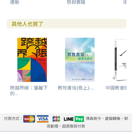
運動
想與實踐
頌
其他人也買了
跨越界線：藩籬下
教牧書信(卷上)-...
中國教會的
的...
付款方式：
傳真刷卡、虛擬轉帳、郵
政劃撥、超商取貨付款