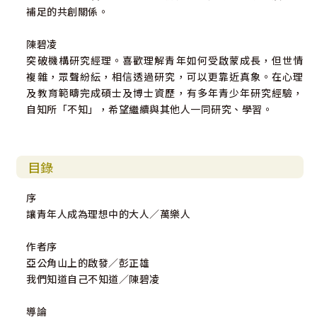
補足的共創關係。
陳碧凌
突破機構研究經理。喜歡理解青年如何受啟蒙成長，但世情
複雜，眾聲紛紜，相信透過研究，可以更靠近真象。在心理
及教育範疇完成碩士及博士資歷，有多年青少年研究經驗，
自知所「不知」，希望繼續與其他人一同研究、學習。
目錄
序
讓青年人成為理想中的大人／萬樂人
作者序
亞公角山上的啟發／彭正雄
我們知道自己不知道／陳碧凌
導論