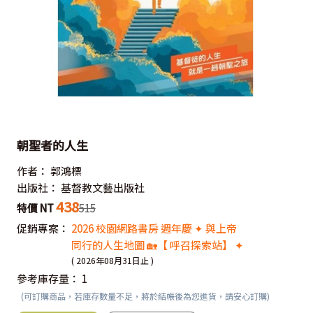
朝聖者的人生
作者：
郭鴻標
出版社：
基督教文藝出版社
438
特價 NT
515
促銷專案：
2026 校園網路書房 週年慶 ✦ 與上帝
同行的人生地圖 🏡【 呼召探索站】 ✦
( 2026年08月31日止 )
參考庫存量：
1
(可訂購商品，若庫存數量不足，將於結帳後為您進貨，請安心訂購)