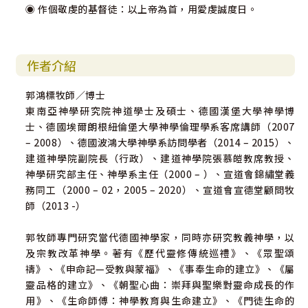
◉ 作個敬虔的基督徒：以上帝為首，用愛虔誠度日。
作者介紹
郭鴻標牧師／博士
東南亞神學研究院神道學士及碩士、德國漢堡大學神學博
士、德國埃爾朗根紐倫堡大學神學倫理學系客席講師（2007
– 2008）、德國波鴻大學神學系訪問學者（2014 – 2015）、
建道神學院副院長（行政）、建道神學院張慕皚教席教授、
神學研究部主任、神學系主任（2000 – ）、宣道會錦繡堂義
務同工（2000 – 02，2005 – 2020）、宣道會宣德堂顧問牧
師（2013 -）
郭牧師專門研究當代德國神學家，同時亦研究教義神學，以
及宗教改革神學。著有《歷代靈修傳統巡禮》、《眾聖頌
禱》、《申命記—受教與蒙福》、《事奉生命的建立》、《屬
靈品格的建立》、《朝聖心曲：崇拜與聖樂對靈命成長的作
用》、《生命師傅：神學教育與生命建立》、《門徒生命的