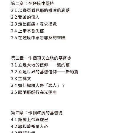
第二章：在逆境中堅持
2.1 以賽亞看見耶路撒冷的衰落
2.2 受苦的僕人
2.3 走出傷痛，尋求拯救
2.4 上帝不會失信
2.5 在逆境中思想耶穌的來臨
第三章：作個頂天立地的基督徒
3.1 立足大地的信仰──舊約篇
3.2 立足世界的基督信仰──新約篇
3.3 主禱文
3.4 如何解釋人是「罪人」？
3.5 跟隨耶穌行在光明中
第四章：作個敬虔的基督徒
4.1 認識上帝與虛己
4.2 耶和華衡量人心