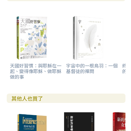
天國好習慣：與耶穌在一
宇宙中的一根鳥羽：一個
終
起、變得像耶穌、做耶穌
基督徒的禪問
的
做的事
其他人也買了