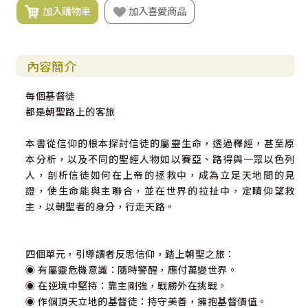
加入購物車
加入喜愛商品
內容簡介
每個基督徒
都是朝聖路上的客旅
本書從信仰的根本探討信徒的屬靈生命，透過釋經，甚至原
本分析，以及不同的聖經人物如以賽亞、路得與一眾以色列
人，剖析信徒如何在上帝的拯救中，成為立足天地間的見
證，使生命能與主聯合，並在世界的拉扯中，定睛仰望救
主，以朝聖者的身分，行走天路。
四個單元，引導讀者反思信仰，踏上朝聖之旅：
◉ 有屬靈危機意識：隨時警醒，應付萬變世界。
◉ 在逆境中堅持：靠主剛強，戰勝外在挑戰。
◉ 作個頂天立地的基督徒：持守美善，擁抱基督價值。