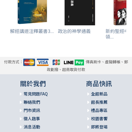
解經講道注釋叢書3...
政治的神學通義
新約聖經中
領...
付款方式：
傳真刷卡、虛擬轉帳、郵
政劃撥、超商取貨付款
關於我們
商品快訊
常見問題FAQ
全館新品
聯絡我們
館長推薦
門市資訊
禮品專區
徵人啟事
校園書饗
消息活動
即將登場