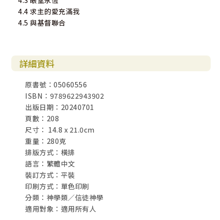
4.3 眼望永恆
4.4 求主的愛充滿我
4.5 與基督聯合
詳細資料
原書號：05060556
ISBN：9789622943902
出版日期：20240701
頁數：208
尺寸： 14.8 x 21.0cm
重量：280克
排版方式：橫排
語言：繁體中文
裝訂方式：平裝
印刷方式：單色印刷
分類：神學類／信徒神學
適用對象：適用所有人