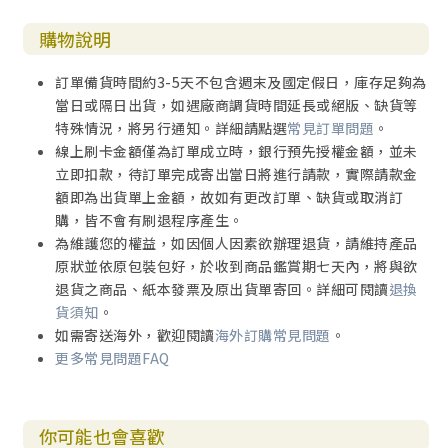
購物說明
訂單備貨時間約3-5天不包含週末及國定假日，庫存足夠為
當日或隔日出貨，如遇廠商調貨時間延長或絕版、缺貨等
特殊情況，將另行通知。詳細請點選
常見訂單問題
。
線上刷卡金額僅為訂單成立時，銀行預先授權金額，並未
立即扣款，待訂單完成寄出當日將進行請款，實際請款金
額即為出貨單上金額，故如有更改訂單、缺貨或取消訂
購，皆不會有刷退程序產生。
為維護您的權益，如因個人因素欲辦理退貨，請維持產品
原狀並依原包裝包好，於收到商品鑑賞期七天內，將與欲
退貨之商品、紙本發票及原出貨單寄回。詳細可閱讀
退換
貨須知
。
如需寄送海外，歡迎閱讀
海外訂購常見問題
。
更多常見問題FAQ
你可能也會喜歡