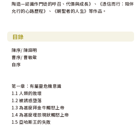
陶造—認識作門徒的呼召、代價與成長》、《憑信而行：陪伴
允行的心路歷程》、《朝聖者的人生》等作品。
目錄
陳序/ 陳謳明
曹序/ 曹敏敬
自序
第一章：有屬靈危機意識
1.1 人類的敗壞
1.2 被誘惑墮落
1.3 為甚麼拜金牛觸怒上帝
1.4 為甚麼埋怨現狀觸怒上帝
1.5 亞哈斯王的失敗