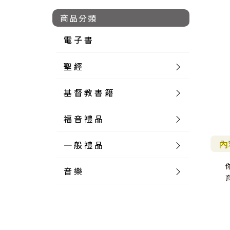
商品分類
電 子 書
聖 經
基 督 教 書 籍
新 舊 約 聖 經
福 音 禮 品
簡 體 聖 經
聖 經 論 叢
和 合 本
內
一 般 禮 品
英 文 聖 經
神 學 類
福 音 飾 品 配 件
和 合 本 標 點
參 考 書 工 具 書
音 樂
外 文 聖 經
實 踐 神 學
福 音 家 飾 用 品
一 般 卡 片
新 標 點 和 合 本
K J V
摩 西 五 經
系 統 神 學
福 音 項 鍊
讀 經 法
中 外 文 聖 經
教 會 歷 史
福 音 生 活 雜 貨
一 般 文 具
詩 本 樂 譜
和 合 本 修 訂 版
E S V
歷 史 書
神 、 創 造
宣 教 差 傳
福 音 耳 環 / 耳 夾
福 音 桌 飾 品
萬 用 卡
釋 經 法
創 世 記
註 釋 本 聖 經
生 命 造 就
福 音 食 器 廚 房
食 器 廚 房
C D
現 代 中 文 譯 本
G N B
和 合 本 / N I V
舊 約 註 釋
基 督
社 會 參 與
歷 史
福 音 手 環 / 手 鍊
福 音 布 軸 掛 畫
福 音 服 飾 布 品
貼 紙
日 記 . 筆 記
音 樂 叢 書
聖 經 概 論
出 埃 及 記
約 書 亞 記