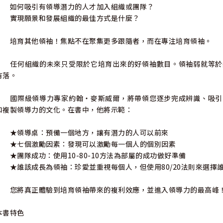
如何吸引有領導潛力的人才加入組織或團隊？
實現願景和發展組織的最佳方式是什麼？
培育其他領袖！焦點不在聚集更多跟隨者，而在專注培育領袖。
任何組織的未來只受限於它培育出來的好領袖數目。領袖弱就等於
有落。
國際級領導力專家約翰‧麥斯威爾，將帶領您逐步完成辨識、吸引
和複製領導力的文化。在書中，他將示範：
★領導桌：預備一個地方，讓有潛力的人可以前來
★七個激勵因素：發現可以激勵每一個人的個別因素
★團隊成功：使用10-80-10方法為部屬的成功做好準備
★誰該成長為領袖：珍愛並重視每個人，但使用80/20法則來選擇
您將真正體驗到培育領袖帶來的複利效應，並進入領導力的最高峰
本書特色