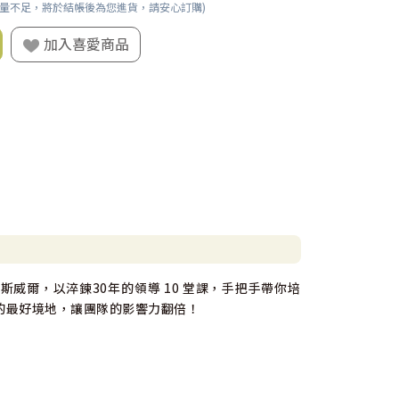
數量不足，將於結帳後為您進貨，請安心訂購)
加入喜愛商品
威爾，以淬鍊30年的領導 10 堂課，手把手帶你培
的最好境地，讓團隊的影響力翻倍！