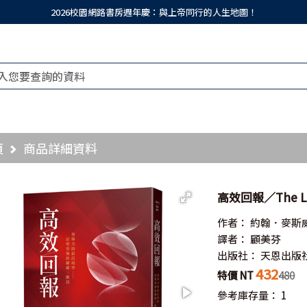
2026校園網路書房週年慶：與上帝同行的人生地圖！
頁
商品詳細資料
高效回報／The Lead
作者：
約翰．麥斯
譯者：
顧美芬
出版社：
天恩出版
432
特價 NT
480
參考庫存量：
1