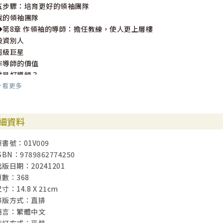
五步驟：培育更好的領袖團隊
我的領袖團隊
◆第8章 作領袖的導師：擔任教練，使人更上層樓
投資別人
超級巨星
作導師的價值
誰是好導師？
看更多
作教練還是作導師？
如何作領袖們的導師
◆第9章 領袖的再產生：向他們展示如何培育領袖
細資料
發展再產生的文化
培育3-G領袖
原書號：01V009
◆第10章 複利效應：獲得培育領袖的至高回報
SBN：9789862774250
帕累托法則的複利效應
出版日期：20241201
已培育的領袖如何為你的投資帶來複利效應的回報
頁數：368
極大的投資回報
寸：14.8 X 21cm
◆參考資料
排版方式：直排
語言：繁體中文