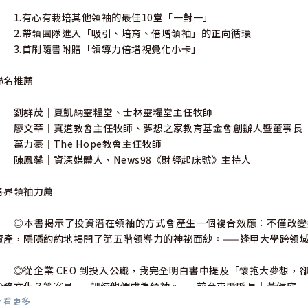
1.有心有栽培其他領袖的最佳10堂「一對一」
2.帶領團隊進入「吸引、培育、倍增領袖」的正向循環
3.首刷隨書附贈「領導力倍增視覺化小卡」
聯名推薦
劉群茂｜夏凱納靈糧堂、士林靈糧堂主任牧師
廖文華｜真道教會主任牧師、夢想之家教育基金會創辦人暨董事長
萬力豪｜The Hope教會主任牧師
陳鳳馨｜資深媒體人、News98《財經起床號》主持人
各界領袖力薦
◎本書揭示了投資潛在領袖的方式會產生一個複合效應：不僅改變
資產，隱隱約約地揭開了第五階領導力的神祕面紗。——逢甲大學跨領
◎從企業 CEO 到投入公職，我完全明白書中提及「懷抱大夢想，
公務文化？答案是——訓練他們成為領袖。——前台東縣縣長｜黃健庭
看更多