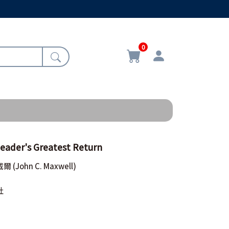
0
er's Greatest Return
威爾
(John C. Maxwell)
社