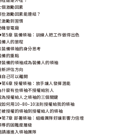
內在還是外在？
七個激勵因素
哪些激勵因素能連結？
從激勵到習慣
動機發電廠
◆第5章 裝備領袖：訓練人把工作做得出色
裝備人的旅程
以裝備領袖的身分思考
裝備的重點
被裝備的領袖成為裝備人的領袖
重新評估方向
讓自己可以離開
◆第6章 授權領袖：放手讓人發揮潛能
為什麼有些領袖不授權給別人
成為授權給人之領袖的三個關鍵
我如何用10–80–10法則授權給我的領袖
從被授權的領袖到授權給人的領袖
◆第7章 部署領袖：組織團隊好讓影響力倍增
領導的困難度層級
邀請誰進入領袖團隊