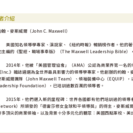
◎我的哲學是：「自己要成功，先幫助下面的人成功。」這個理念
報，就是培育領袖。」這樣的回報不僅體現在工作績效上，更能帶來領
者介紹
達電等上市公司獨立董事｜鄒開蓮
約翰‧麥斯威爾（John C. Maxwell）
◎為何你該付出時間、力氣、資源，幫助別人起來領導？在經歷領
證這很容易，但我保證這很值得。」誠心推薦這本好書。——「TFT為
美國知名領導學專家、演說家、《紐約時報》暢銷榜作者。他的著
他主編的《聖經‧職場事奉版》（The Maxwell Leadership Bibl
（按姓氏筆畫列序）
2014年，他被「美國管理協會」（AMA）公認為商業界第一名的領導者，
《Inc.》雜誌遴選為全世界最具影響力的領導學專家。他創辦的約翰‧麥斯威爾
麥斯威爾團隊（John Maxwell Team）、領袖裝備中心（EQUIP），
eadership Foundation），已培訓過數百萬的領導者。
2015年，他們邁入新的里程碑：世界各國都有他們培訓過的領導者。身為「
Network）所頒發的「德雷莎修女全球和平領導獎」的得主，麥斯威
許多頂尖的商業領袖，以及背景十分多元化的聽眾：美國西點軍校、美