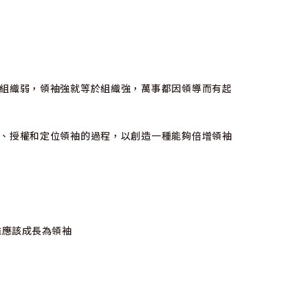
組織弱，領袖強就等於組織強，萬事都因領導而有起
、授權和定位領袖的過程，以創造一種能夠倍增領袖
誰應該成長為領袖
！