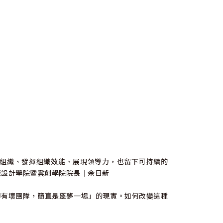
組織、發揮組織效能、展現領導力，也留下可持續的
域設計學院暨雲創學院院長｜佘日新
卻有壞團隊，簡直是噩夢一場」的現實。如何改變這種