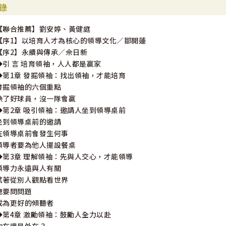
錄
【聯合推薦】劉安婷、黃健庭
【序1】以培育人才為核心的領導文化／鄒開蓮
【序2】永續與傳承／佘日新
◆引 言 培育領袖，人人都是贏家
◆第1章 發掘領袖：找出領袖，才能培育
發掘領袖的六個重點
缺了好球員，沒一隊會贏
◆第2章 吸引領袖：邀請人坐到領導桌前
坐到領導桌前的邀請
在領導桌前會發生何事
領導者要為他人擺設餐桌
◆第3章 理解領袖：先與人交心，才能領導
領導力永遠與人有關
試著從別人觀點看世界
總要問問題
成為更好的傾聽者
◆第4章 激勵領袖：鼓勵人全力以赴