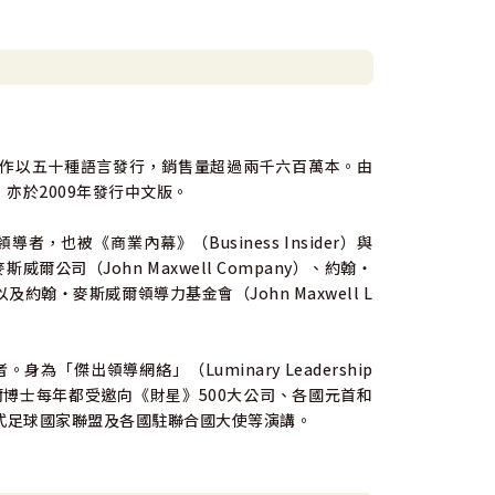
正與這本書所提到的觀點一致：「領導最高效的回
袖自身深層的滿足。——前雅虎亞太區董事總經理、台
導的不同季節後，我逐漸體會書中所說的：「我不保
台灣而教」創辦人暨董事｜劉安婷
作以五十種語言發行，銷售量超過兩千六百萬本。由
e），亦於2009年發行中文版。
也被《商業內幕》（Business Insider）與
公司（John Maxwell Company）、約翰‧
以及約翰‧麥斯威爾領導力基金會（John Maxwell L
傑出領導網絡」（Luminary Leadership
爾博士每年都受邀向《財星》500大公司、各國元首和
式足球國家聯盟及各國駐聯合國大使等演講。