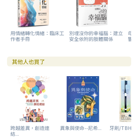
中最重要的事而慶祝。
用情緒轉化情緒：臨床工
別埋沒你的幸福腦：建立
母親
作者手冊
安全依附的肢體關係
響走
其他人也買了
跨越差異，創造連
異象與使命--尼希...
牙刷/TBH-01
結...