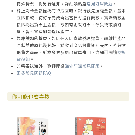
特殊情況，將另行通知。詳細請點選
常見訂單問題
。
繼續前行
線上刷卡金額僅為訂單成立時，銀行預先授權金額，並未
立即扣款，待訂單完成寄出當日將進行請款，實際請款金
培養自我同理能力需要時間。就像同理他人一樣，給自
額即為出貨單上金額，故如有更改訂單、缺貨或取消訂
己充足的時間來體驗每個步驟。允許自己花時間抱持自己的
購，皆不會有刷退程序產生。
感受和需要，完全接納並擁抱自己獨一無二的感受。你所經
為維護您的權益，如因個人因素欲辦理退貨，請維持產品
歷的每一種感受和需要，都在提醒你內在蘊含的旺盛生命
原狀並依原包裝包好，於收到商品鑑賞期七天內，將與欲
力，它們在告訴你，你不是毫無知覺的物品！請傾聽你身體
退貨之商品、紙本發票及原出貨單寄回。詳細可閱讀
退換
的聲音。請回顧上冊第一章和第二章內容中，關於提高身體
貨須知
。
覺察的建議，把身體覺察作為了解感受和需要的指南針。如
如需寄送海外，歡迎閱讀
海外訂購常見問題
。
果你陷入了困局，感覺自己不能充分地自我同理，或不能清
更多常見問題FAQ
晰地覺知自己的感受和需要，那麼你可能希望得到「同理心
夥伴」的幫助，他們需要熟悉非暴力溝通的步驟，並願意帶
你一起體驗每個步驟。 自我同理有著廣泛的用途。它能夠幫
你可能也會喜歡
助你回應他人，為你營造內在空間，使你能夠帶著慈悲、選
擇和覺察來對他人做出回應，在你陷入自我憐憫、害怕評
判，或試圖糾正自己曾經犯過的「錯誤」時，也能夠幫助你
善意且慈悲地對待自己。自我同理還能幫助我們做出選擇，
特別是在某些需要可能得到滿足或未被滿足的各種策略之間
進行選擇。此外，它能夠幫助你通過滿足需要，為得到生活