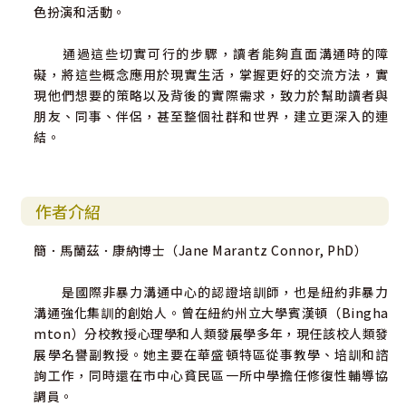
色扮演和活動。
通過這些切實可行的步驟，讀者能夠直面溝通時的障
礙，將這些概念應用於現實生活，掌握更好的交流方法，實
現他們想要的策略以及背後的實際需求，致力於幫助讀者與
朋友、同事、伴侶，甚至整個社群和世界，建立更深入的連
結。
作者介紹
簡．馬蘭茲．康納博士（Jane Marantz Connor, PhD）
是國際非暴力溝通中心的認證培訓師，也是紐約非暴力
溝通強化集訓的創始人。曾在紐約州立大學賓漢頓（Bingha
mton）分校教授心理學和人類發展學多年，現任該校人類發
展學名譽副教授。她主要在華盛頓特區從事教學、培訓和諮
詢工作，同時還在市中心貧民區一所中學擔任修復性輔導協
調員。