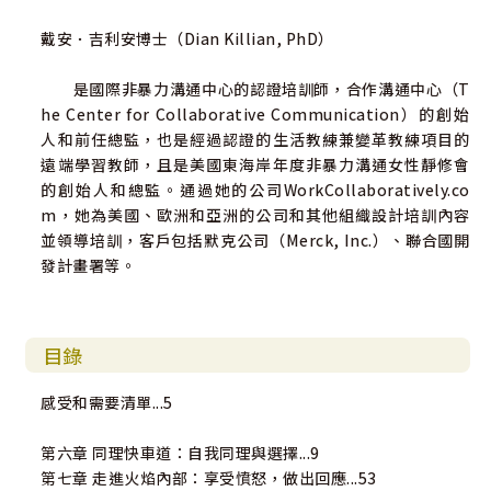
戴安．吉利安博士（Dian Killian, PhD）
是國際非暴力溝通中心的認證培訓師，合作溝通中心（T
he Center for Collaborative Communication）的創始
人和前任總監，也是經過認證的生活教練兼變革教練項目的
遠端學習教師，且是美國東海岸年度非暴力溝通女性靜修會
的創始人和總監。通過她的公司WorkCollaboratively.co
m，她為美國、歐洲和亞洲的公司和其他組織設計培訓內容
並領導培訓，客戶包括默克公司（Merck, Inc.）、聯合國開
發計畫署等。
目錄
感受和需要清單...5
第六章 同理快車道：自我同理與選擇...9
第七章 走進火焰內部：享受憤怒，做出回應...53