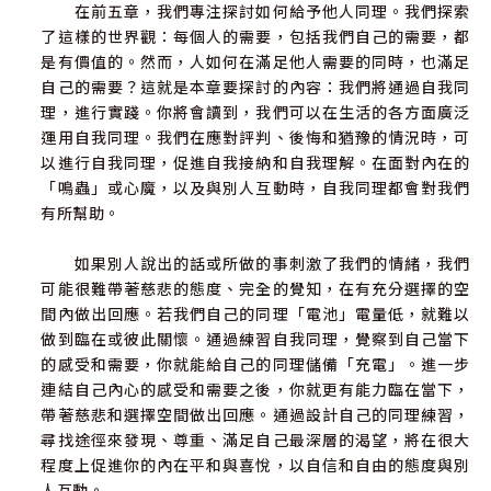
在前五章，我們專注探討如何給予他人同理。我們探索
了這樣的世界觀：每個人的需要，包括我們自己的需要，都
是有價值的。然而，人如何在滿足他人需要的同時，也滿足
自己的需要？這就是本章要探討的內容：我們將通過自我同
理，進行實踐。你將會讀到，我們可以在生活的各方面廣泛
運用自我同理。我們在應對評判、後悔和猶豫的情況時，可
以進行自我同理，促進自我接納和自我理解。在面對內在的
「鳴蟲」或心魔，以及與別人互動時，自我同理都會對我們
有所幫助。
如果別人說出的話或所做的事刺激了我們的情緒，我們
可能很難帶著慈悲的態度、完全的覺知，在有充分選擇的空
間內做出回應。若我們自己的同理「電池」電量低，就難以
做到臨在或彼此關懷。通過練習自我同理，覺察到自己當下
的感受和需要，你就能給自己的同理儲備「充電」。進一步
連結自己內心的感受和需要之後，你就更有能力臨在當下，
帶著慈悲和選擇空間做出回應。通過設計自己的同理練習，
尋找途徑來發現、尊重、滿足自己最深層的渴望，將在很大
程度上促進你的內在平和與喜悅，以自信和自由的態度與別
人互動。