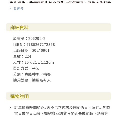
發生變化，我們需要先給自己戴上氧氣面罩，然後才能幫助
看更多
別人。同樣，如果你沒有先得到你所需要的同理，你怎麼能
給予他人同理呢？只有你的杯子先裝滿了——也就是說，你得
到了所需的同理——才能充分接收別人發送的資訊，包括最有
詳細資料
挑戰性的資訊，比如批評、要求或責備。
原書號：206202-2
自我同理之慶祝需要得到滿足
ISBN：9786267272398
出版日期：20240901
在這本書中，我們探討了非暴力溝通的實踐，如何慶祝
頁數：224
得到滿足和未得到滿足的需要。通常，在專注於解決衝突的
尺寸：15 x 21 x 1.12cm
時候， 我們會忘記表達和欣賞各種已被滿足的需要，所帶來
裝訂方式：平裝
的美好和力量。在練習自我同理時，無論是獨自一人還是與
分類：實踐神學／輔導
他人一起， 關注已被滿足的需要，都是一種深刻的體驗。下
適用對象：適用所有人
次你覺得興奮、快樂、欣喜、釋然，或者體驗到需要被滿足
的其他相關感受時，請花點時間練習自我同理，好讓你的體
驗變的更加充實。關於需要得到滿足的經歷，你持有什麼積
購物說明
極的評判？這種評判背後，隱藏著什麼感受和需要？在這次
經歷中，最重要的是哪種需要？對於自己的行動，以及別人
訂單備貨時間約3-5天不包含週末及國定假日，庫存足夠為
或周圍世界相關的體驗，可以通過這種方式練習自我同理。
當日或隔日出貨，如遇廠商調貨時間延長或絕版、缺貨等