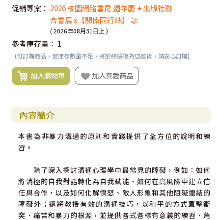
促銷專案：
2026 校園網路書房 週年慶 ✦出版社聯
合書展 x【關係同行站】 🤝
( 2026年08月31日止 )
參考庫存量：
1
(可訂購商品，若庫存數量不足，將於結帳後為您進貨，請安心訂購)
加入購物車
加入喜愛商品
內容簡介
本書為非暴力溝通的原則和實踐提供了全方位的說明和練
習。
除了深入探討溝通心理學中最常見的障礙，例如：如何
將消極的自我對話轉化為自我賦能、如何在高風險中建立信
任與合作，以及如何化解憤怒、敵人形象和其他阻礙連結的
障礙外；還將教授有效的溝通技巧，以和平的方式直擊衝
突、痛苦和暴力的根源，並提供各式各樣有意義的練習、角