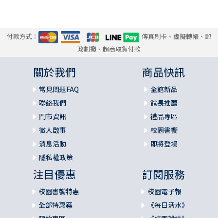
付款方式：
傳真刷卡、虛擬轉帳、郵
政劃撥、超商取貨付款
關於我們
商品快訊
常見問題FAQ
全館新品
聯絡我們
館長推薦
門市資訊
禮品專區
徵人啟事
校園書饗
消息活動
即將登場
隱私權政策
注目優惠
訂閱服務
校園書饗特惠
校園電子報
全部特惠案
《每日活水》