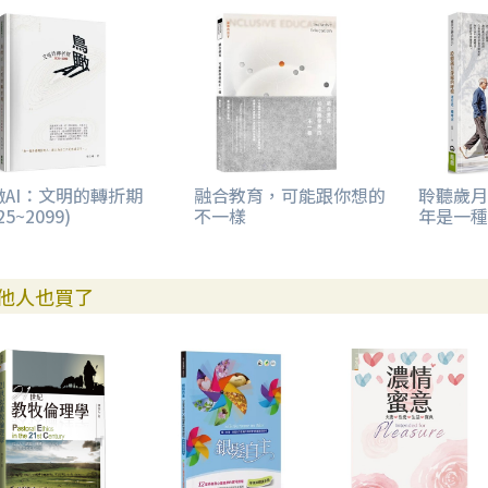
瞰AI：文明的轉折期
融合教育，可能跟你想的
聆聽歲月
25~2099)
不一樣
年是一種
他人也買了