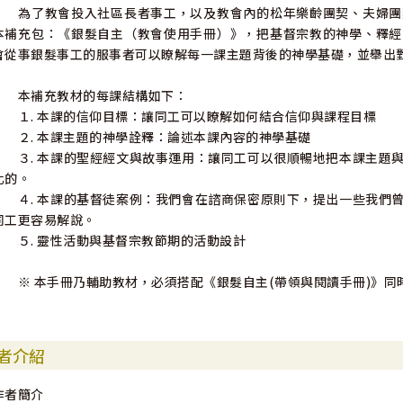
為了教會投入社區長者事工，以及教會內的松年樂齡團契、夫婦團
本補充包：《銀髮自主（教會使用手冊）》，把基督宗教的神學、釋經
會從事銀髮事工的服事者可以瞭解每一課主題背後的神學基礎，並舉出
本補充教材的每課結構如下：
１. 本課的信仰目標：讓同工可以瞭解如何結合信仰與課程目標
２. 本課主題的神學詮釋：論述本課內容的神學基礎
３. 本課的聖經經文與故事運用：讓同工可以很順暢地把本課主題與
化的。
４. 本課的基督徒案例：我們會在諮商保密原則下，提出一些我們曾
同工更容易解說。
５. 靈性活動與基督宗教節期的活動設計
※ 本手冊乃輔助教材，必須搭配《銀髮自主(帶領與閱讀手冊)》同
者介紹
作者簡介