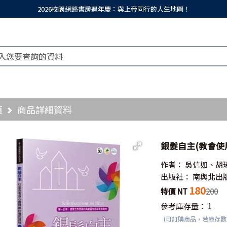
2026校園網路書房週年慶：與上帝同行的人生地圖！
頁
商品詳細資料
銀髮自主(教會使
作者：
吳信如、胡
出版社：
南與北出
180
特價 NT
200
參考庫存量：
1
(可訂購商品，若庫存