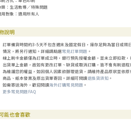
印刷方式：單色印刷
分類：生活教導／特殊問題
適用對象：適用所有人
物說明
訂單備貨時間約3-5天不包含週末及國定假日，庫存足夠為當日或隔
情況，將另行通知。詳細請點選
常見訂單問題
。
線上刷卡金額僅為訂單成立時，銀行預先授權金額，並未立即扣款，
出貨單上金額，故如有更改訂單、缺貨或取消訂購，皆不會有刷退程
為維護您的權益，如因個人因素欲辦理退貨，請維持產品原狀並依原
商品、紙本發票及原出貨單寄回。詳細可閱讀
退換貨須知
。
如需寄送海外，歡迎閱讀
海外訂購常見問題
。
更多常見問題FAQ
可能也會喜歡