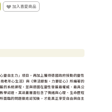
加入喜愛商品
心靈自主力」項目，再加上獲得德國政府授勳的靈性
：《擁抱老年心生活》與《樂活銀髮，力要從心》所編著的
展的系統課程，並與德國在靈性發展最權威、最具公
教學認證，其涵蓋層面包含了情緒與心理、生命歷程
所面臨的問題徹底認知後，才能真正享受自由與自主