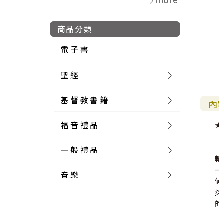
商品分類
電 子 書
聖 經
基 督 教 書 籍
新 舊 約 聖 經
內
福 音 禮 品
簡 體 聖 經
聖 經 論 叢
和 合 本
一 般 禮 品
英 文 聖 經
神 學 類
福 音 飾 品 配 件
和 合 本 標 點
參 考 書 工 具 書
音 樂
外 文 聖 經
實 踐 神 學
福 音 家 飾 用 品
一 般 卡 片
新 標 點 和 合 本
K J V
摩 西 五 經
系 統 神 學
福 音 項 鍊
讀 經 法
中 外 文 聖 經
教 會 歷 史
福 音 生 活 雜 貨
一 般 文 具
詩 本 樂 譜
和 合 本 修 訂 版
E S V
歷 史 書
神 、 創 造
宣 教 差 傳
福 音 耳 環 / 耳 夾
福 音 桌 飾 品
萬 用 卡
釋 經 法
創 世 記