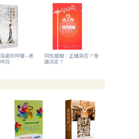
深處的呼聲--老
同性婚姻：正確與否？是
呼召
誰決定？