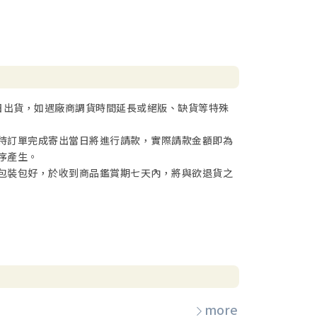
日出貨，如遇廠商調貨時間延長或絕版、缺貨等特殊
待訂單完成寄出當日將進行請款，實際請款金額即為
序產生。
包裝包好，於收到商品鑑賞期七天內，將與欲退貨之
more