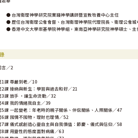
龐君華
● 台灣衛理神學研究院實踐神學講師暨宣教牧養中心主任
● 歷任台灣衛理公會會督、台灣衛理神學院代理院長、衛理公會城
● 香港中文大學崇基學院神學組，東南亞神學研究院神學碩士、主
錄
前言／2
第1課 尊嚴到老／10
第2課 接納與新生：學習與過去和好／21
第3課 放手 •讓生命流動／32
第4課 我的情緒我自主／39
第5課 一起變老：年老時的親子關係、伴侶關係、人際關係／47
第6課 囤情不囤物，理財也理情／52
第7課 儀式感創造心靈自主與自我價值：節慶、儀式與信仰／58
第8課 用靈性的態度面對病痛／63