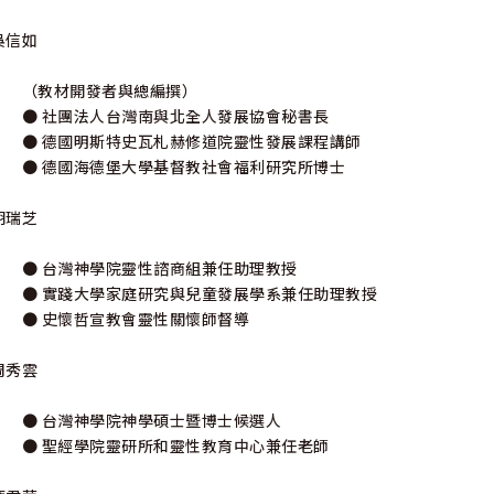
吳信如
（教材開發者與總編撰）
● 社團法人台灣南與北全人發展協會秘書長
● 德國明斯特史瓦札赫修道院靈性發展課程講師
● 德國海德堡大學基督教社會福利研究所博士
胡瑞芝
● 台灣神學院靈性諮商組兼任助理教授
● 實踐大學家庭研究與兒童發展學系兼任助理教授
● 史懷哲宣教會靈性關懷師督導
周秀雲
● 台灣神學院神學碩士暨博士候選人
● 聖經學院靈研所和靈性教育中心兼任老師