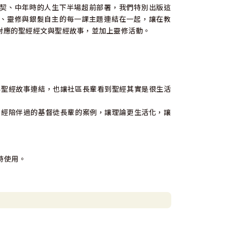
契、中年時的人生下半場超前部署，我們特別出版這
、靈修與銀髮自主的每一課主題連結在一起，讓在教
對應的聖經經文與聖經故事，並加上靈修活動。
聖經故事連結，也讓社區長輩看到聖經其實是很生活
經陪伴過的基督徒長輩的案例，讓理論更生活化，讓
時使用。