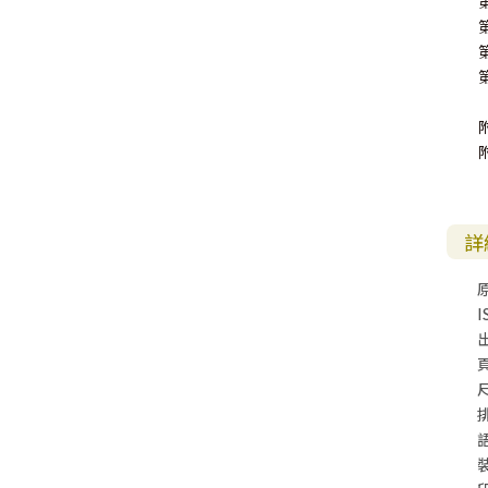
詳
I
尺