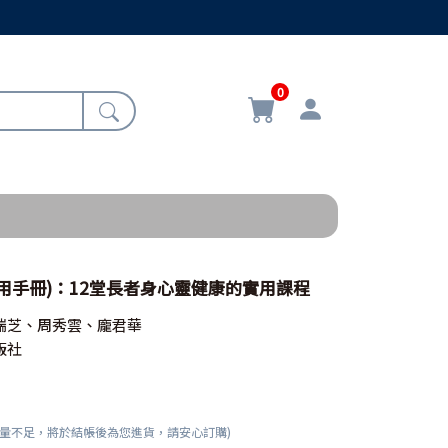
0
用手冊)：12堂長者身心靈健康的實用課程
瑞芝、周秀雲、龐君華
版社
數量不足，將於結帳後為您進貨，請安心訂購)