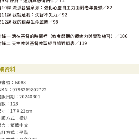
第9課 臨終、道別與悲傷陪伴／72
第10課 流淚谷變泉源：強化心靈自主力面對老年憂鬱／82
第11課 我就是我：失智不失力／92
第12課 我的銀髮生命藍圖／98
附錄一 活在基督的時間裡（教會節期的療癒力與實務練習）／106
附錄二 天主教與基督教聖經目錄對照表／119
細資料
原書號：B088
SBN：9786269802722
出版日期：20240301
頁數：128
寸：17 X 23cm
排版方式：橫排
語言：繁體中文
裝訂方式：平裝