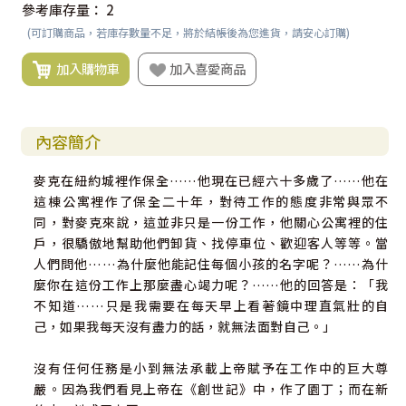
參考庫存量：
2
(可訂購商品，若庫存數量不足，將於結帳後為您進貨，請安心訂購)
加入購物車
加入喜愛商品
內容簡介
麥克在紐約城裡作保全……他現在已經六十多歲了……他在
這棟公寓裡作了保全二十年，對待工作的態度非常與眾不
同，對麥克來說，這並非只是一份工作，他關心公寓裡的住
戶，很驕傲地幫助他們卸貨、找停車位、歡迎客人等等。當
人們問他……為什麼他能記住每個小孩的名字呢？……為什
麼你在這份工作上那麼盡心竭力呢？……他的回答是：「我
不知道……只是我需要在每天早上看著鏡中理直氣壯的自
己，如果我每天沒有盡力的話，就無法面對自己。」
沒有任何任務是小到無法承載上帝賦予在工作中的巨大尊
嚴。因為我們看見上帝在《創世記》中，作了園丁；而在新