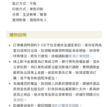
裝訂方式：平裝
印刷方式：單色印刷
分類：生活教導／職業
適用對象：適用所有人
購物說明
訂單備貨時間約3-5天不包含週末及國定假日，庫存足夠為
當日或隔日出貨，如遇廠商調貨時間延長或絕版、缺貨等
特殊情況，將另行通知。詳細請點選
常見訂單問題
。
線上刷卡金額僅為訂單成立時，銀行預先授權金額，並未
立即扣款，待訂單完成寄出當日將進行請款，實際請款金
額即為出貨單上金額，故如有更改訂單、缺貨或取消訂
購，皆不會有刷退程序產生。
為維護您的權益，如因個人因素欲辦理退貨，請維持產品
原狀並依原包裝包好，於收到商品鑑賞期七天內，將與欲
退貨之商品、紙本發票及原出貨單寄回。詳細可閱讀
退換
貨須知
。
如需寄送海外，歡迎閱讀
海外訂購常見問題
。