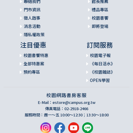
聯絡我們
館長推薦
門市資訊
禮品專區
徵人啟事
校園書饗
消息活動
即將登場
隱私權政策
注目優惠
訂閱服務
校園書饗特惠
校園電子報
全部特惠案
《每日活水》
預約專區
《校園雜誌》
OPEN學習
校園網路書房客服
E-Mail：
estore@campus.org.tw
傳真電話：02-2918-2466
服務時間：週一～五 10:00～12:30；13:30～18:00