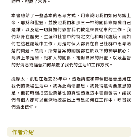
約中，祂成了木匠。
本書總結了一些基本的思考方式，用來說明我們如何認識上
帝、耶穌和聖靈，並按照我們和那三一神的關係來認識自己
是誰，以及這一切將如何影響我們被造來要從事的工作。我
們都身在歷史、生涯和社會中的特定文化和時代處境，而如
何在這種處境中工作，則是每個人都要在自己社群中思考清
楚的問題。然而，所有答案的關鍵都在於以下的神學核心：
認識上帝是誰、祂和人的關係、祂對世界的計畫，以及基督
的好消息或福音如何顛覆了我們的生活和工作方式。
提摩太．凱勒在過去25年中，透過講道和帶領把福音應用在
我們的職場生活中，我為此滿懷感恩。我覺得還需要感恩的
是，他花時間把這些奠基性的真理透過這本書而發表，讓我
們每個人都可以更深地挖掘出上帝是如何在工作中，呼召我
們活出信仰。
作者介紹