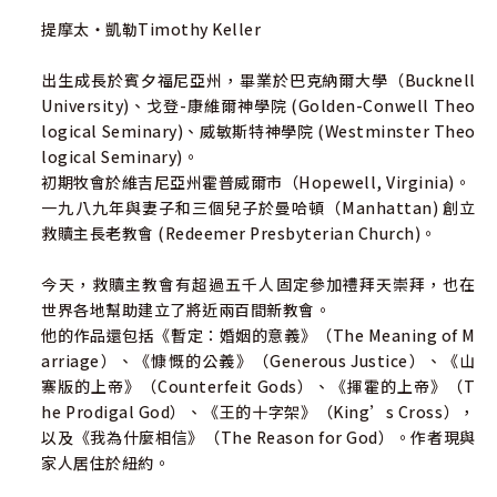
提摩太‧凱勒Timothy Keller
出生成長於賓夕福尼亞州，畢業於巴克納爾大學（Bucknell
University)、戈登-康維爾神學院 (Golden-Conwell Theo
logical Seminary)、威敏斯特神學院 (Westminster Theo
logical Seminary)。
初期牧會於維吉尼亞州霍普威爾市（Hopewell, Virginia)。
一九八九年與妻子和三個兒子於曼哈頓（Manhattan) 創立
救贖主長老教會 (Redeemer Presbyterian Church)。
今天，救贖主教會有超過五千人固定參加禮拜天崇拜，也在
世界各地幫助建立了將近兩百間新教會。
他的作品還包括《暫定：婚姻的意義》（The Meaning of M
arriage）、《慷慨的公義》（Generous Justice）、《山
寨版的上帝》（Counterfeit Gods）、《揮霍的上帝》（T
he Prodigal God）、《王的十字架》（King’s Cross），
以及《我為什麼相信》（The Reason for God）。作者現與
家人居住於紐約。