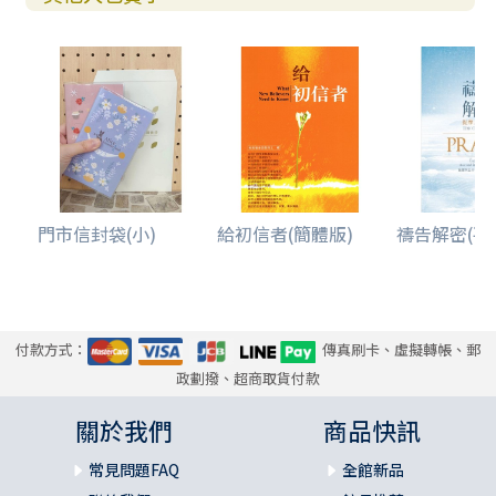
門市信封袋(小)
給初信者(簡體版)
禱告解密(平
付款方式：
傳真刷卡、虛擬轉帳、郵
政劃撥、超商取貨付款
關於我們
商品快訊
常見問題FAQ
全館新品