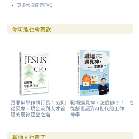
更多常見問題FAQ
你可能也會喜歡
跟耶穌學作執行長：52則
職場遇見神，怎麼辦？：
在
從異象、現金流到人才管
從創世記到AI世代的工作
理的屬神經營之道
神學
其他人也買了