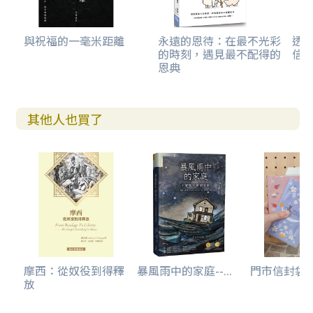
與祝福的一毫米距離
永遠的恩待：在最不光彩
透
的時刻，遇見最不配得的
信
恩典
其他人也買了
摩西：從奴役到得釋
暴風雨中的家庭--...
門市信封袋(
放