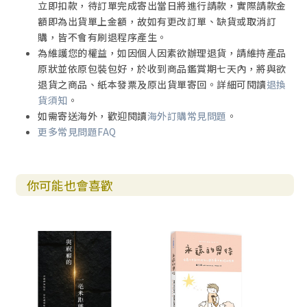
立即扣款，待訂單完成寄出當日將進行請款，實際請款金
額即為出貨單上金額，故如有更改訂單、缺貨或取消訂
購，皆不會有刷退程序產生。
為維護您的權益，如因個人因素欲辦理退貨，請維持產品
原狀並依原包裝包好，於收到商品鑑賞期七天內，將與欲
退貨之商品、紙本發票及原出貨單寄回。詳細可閱讀
退換
貨須知
。
如需寄送海外，歡迎閱讀
海外訂購常見問題
。
更多常見問題FAQ
你可能也會喜歡