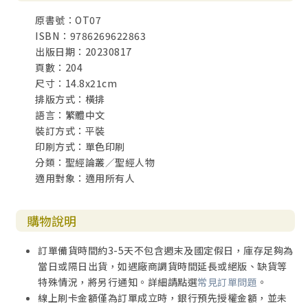
原書號：OT07
ISBN：9786269622863
出版日期：20230817
頁數：204
尺寸：14.8x21cm
排版方式：橫排
語言：繁體中文
裝訂方式：平裝
印刷方式：單色印刷
分類：聖經論叢／聖經人物
適用對象：適用所有人
購物說明
訂單備貨時間約3-5天不包含週末及國定假日，庫存足夠為
當日或隔日出貨，如遇廠商調貨時間延長或絕版、缺貨等
特殊情況，將另行通知。詳細請點選
常見訂單問題
。
線上刷卡金額僅為訂單成立時，銀行預先授權金額，並未