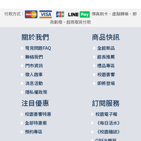
付款方式：
傳真刷卡、虛擬轉帳、郵
政劃撥、超商取貨付款
關於我們
商品快訊
常見問題FAQ
全館新品
聯絡我們
館長推薦
門市資訊
禮品專區
徵人啟事
校園書饗
消息活動
即將登場
隱私權政策
注目優惠
訂閱服務
校園書饗特惠
校園電子報
全部特惠案
《每日活水》
預約專區
《校園雜誌》
OPEN學習