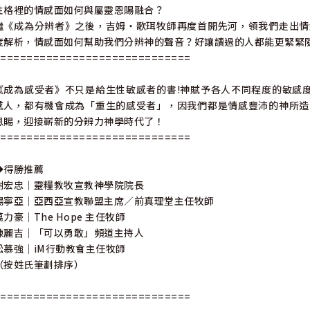
性格裡的情感面如何與屬靈恩賜融合？
繼《成為分辨者》之後，吉姆‧歌珥牧師再度首開先河，領我們走出情
度解析，情感面如何幫助我們分辨神的聲音？好讓讀過的人都能更緊緊
==============================
《成為感受者》不只是給生性敏感者的書!神賦予各人不同程度的敏感
感人，都有機會成為「重生的感受者」，因我們都是情感豐沛的神所造
恩賜，迎接嶄新的分辨力神學時代了！
==============================
◆得勝推薦
謝宏忠｜靈糧教牧宣教神學院院長
楊寧亞｜亞西亞宣教聯盟主席／前真理堂主任牧師
萬力豪｜The Hope 主任牧師
陳麗吉｜「可以勇敢」頻道主持人
松慕強｜iM行動教會主任牧師
（按姓氏筆劃排序）
==============================