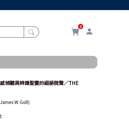
0
情感傾聽與辨識聖靈的細語微聲／THE
(James W. Goll)
社