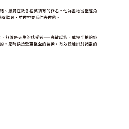
緒、感覺在教會裡莫須有的罪名。他詳盡地從聖經角
隨從聖靈，並做神要我們去做的。
度，無論是天生的感受者——高敏感族，或慢半拍的鈍
的。是時候接受更整全的裝備，有效操練辨別諸靈的