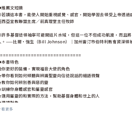
◆推薦文短摘
◎若讀這本書，能使人開始重視感覺、感官，開始學習去領受上帝透過
亞西亞宣教聯盟主席／前真理堂主任牧師
◎許多基督徒領袖寧可避開這片水域，但這一位不但成功航渡，而且將
人。——比爾•強生（Bill Johnson）｜加州雷汀市伯特利教會資深領
==============================
◆本書特色
給你更好的裝備，實現福音大使的角色
★帶你看到如何傾聽與辨識聖靈向信徒說話的細語微聲
★教你如何辨別善與惡的靈
★訓練你身體感官和屬靈感官
★運用屬靈的和實際的方法，幫助基督身體和世上的人
◆適讀對象
看更多
1.願意操練辨別諸靈恩賜的基督徒
2.牧師、事工領袖、小組長、代禱者