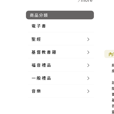
商品分類
電 子 書
聖 經
基 督 教 書 籍
新 舊 約 聖 經
內
福 音 禮 品
簡 體 聖 經
聖 經 論 叢
和 合 本
一 般 禮 品
英 文 聖 經
神 學 類
福 音 飾 品 配 件
和 合 本 標 點
參 考 書 工 具 書
音 樂
外 文 聖 經
實 踐 神 學
福 音 家 飾 用 品
一 般 卡 片
新 標 點 和 合 本
K J V
摩 西 五 經
系 統 神 學
福 音 項 鍊
讀 經 法
中 外 文 聖 經
教 會 歷 史
福 音 生 活 雜 貨
一 般 文 具
詩 本 樂 譜
和 合 本 修 訂 版
E S V
歷 史 書
神 、 創 造
宣 教 差 傳
福 音 耳 環 / 耳 夾
福 音 桌 飾 品
萬 用 卡
釋 經 法
創 世 記