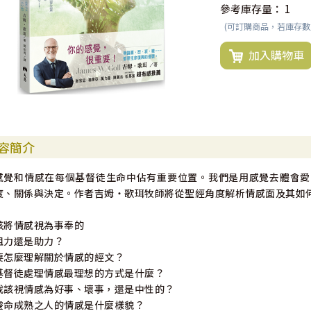
參考庫存量：
1
(可訂購商品，若庫存
加入購物車
容簡介
感覺和情感在每個基督徒生命中佔有重要位置。我們是用感覺去體會愛
度、關係與決定。作者吉姆‧歌珥牧師將從聖經角度解析情感面及其如
該將情感視為事奉的
阻力還是助力？
要怎麼理解關於情感的經文？
基督徒處理情感最理想的方式是什麼？
我該視情感為好事、壞事，還是中性的？
靈命成熟之人的情感是什麼樣貌？