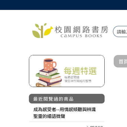
首
最近閱覽過的商品
成為感受者--用情感傾聽與辨識
聖靈的細語微聲
more