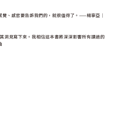
感覺、感官要告訴我們的，就很值得了。——楊寧亞｜
其洞見寫下來。我相信這本書將深深影響所有讀過的
袖