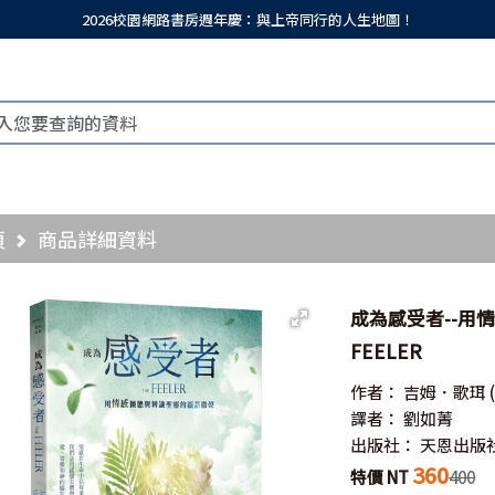
2026校園網路書房週年慶：與上帝同行的人生地圖！
頁
商品詳細資料
成為感受者--用
FEELER
作者：
吉姆．歌珥
譯者：
劉如菁
出版社：
天恩出版
360
特價 NT
400